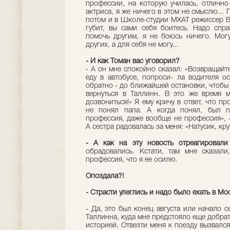
профессии, на которую училась, отлично 
актриса, я же ничего в этом не смыслю... 
потом и в Школе-студии МХАТ режиссер В
губит, вы сами себя боитесь. Надо спра
помочь другим, я не боюсь ничего. Мог
других, а для себя не могу...
- И как Томан вас уговорил?
- А он мне спокойно сказал: «Возвращайте
еду в автобусе, попроси- ла водителя о
обратно - до ближайшей остановки, чтобы 
вернуться в Таллинн. В это же время м
дозвониться!» Я ему кричу в ответ, что п
не понял папа. А когда понял, был п
профессия, даже вообще не профессия», 
А сестра радовалась за меня: «Натусик, кру
- А как на эту новость отреагировал
обрадовались. Кстати, там мне сказали
профессия, что я ее осилю.
Опоздала?!
- Страсти улеглись и надо было ехать в Мос
- Да, это был конец августа или начало 
Таллинна, куда мне предстояло еще добрат
историей. Отвезти меня к поезду вызвалс