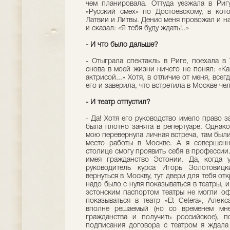
чем планировала. Оттуда уезжала в Риг
«Русский смех» по Достоевскому, в кот
Латвии и Литвы. Денис меня провожал и на
и сказал: «Я тебя буду ждать!..»
- И что было дальше?
- Отыграла спектакль в Риге, поехала в 
снова в моей жизни ничего не понял: «Ка
актрисой...» Хотя, в отличие от меня, все
его и заверила, что встретила в Москве чел
- И театр отпустил?
- Да! Хотя его руководство имело право з
была плотно занята в репертуаре. Однако
мою перевернула личная встреча, там были
место работы в Москве. А я совершенн
столице смогу проявить себя в профессии.
имея гражданство Эстонии. Да, когда 
руководитель курса Игорь Золотовиц
вернуться в Москву, тут двери для тебя о
надо было с нуля показываться в театры, 
эстонским паспортом театры не могли оф
показываться в театр «Et Cetera», Алек
вполне решаемый (но со временем мне
гражданства и получить российское), п
подписания договора с театром я ждала