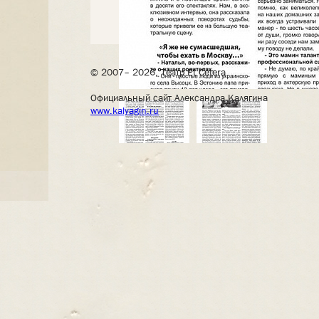
© 2007– 2026, Театр Et Cetera
Официальный сайт Александра Калягина
www.kalyagin.ru