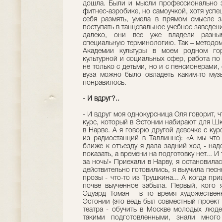
дошла. Были и мысли профессионально з
фитнес-аэробике, но самоучкой, хотя успе
себя размять, умела в прямом смысле з
поступать в танцевальное учебное заведени
далеко, они все уже владели разным
специальную терминологию. Так – методом
Академии культуры в моем родном гор
культурной и социальных сфер, работа по
не только с детьми, но и с пенсионерами,
вуза можно было овладеть каким-то муз
понравилось.
- И вдруг?..
- И вдруг моя однокурсница Оля говорит, ч
курс, который в Эстонии набирают для Шк
в Нарве. А я говорю другой девочке с кур
из радиостанций в Таллинне): «А мы что
ближе к отъезду я дала задний ход - надо
показать, а времени на подготовку нет... И
за ночь!» Приехали в Нарву, я остановилас
действительно готовились, я выучила песн
прозы - что-то из Трушкина... А когда пр
почве выученное забыла. Первый, кого 
Эдуард Томан - в то время художествен
Эстонии (это ведь был совместный проек
театра - обучить в Москве молодых люде
такими подготовленными, знали много 