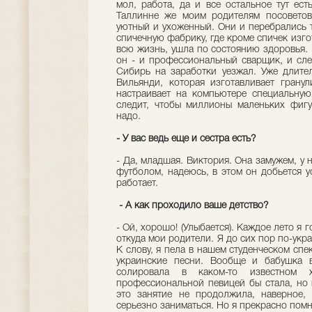
мол, работа, да и все остальное тут ест
Таллинне же моим родителям посоветов
уютный и ухоженный. Они и перебрались 
спичечную фабрику, где кроме спичек изго
всю жизнь, ушла по состоянию здоровья. 
он - и профессиональный сварщик, и сле
Сибирь на заработки уезжал. Уже длите
Вильянди, которая изготавливает грану
настраивает на компьютере специальную
следит, чтобы миллионы маленьких фигу
надо.
- У вас ведь еще и сестра есть?
- Да, младшая. Виктория. Она замужем, у 
футболом, надеюсь, в этом он добьется у
работает.
- А как проходило ваше детство?
- Ой, хорошо! (Улыбается). Каждое лето я г
откуда мои родители. Я до сих пор по-укр
К слову, я пела в нашем студенческом спе
украинские песни. Вообще и бабушка 
солировала в каком-то известном 
профессиональной певицей бы стала, но 
это занятие не продолжила, наверное,
серьезно заниматься. Но я прекрасно пом