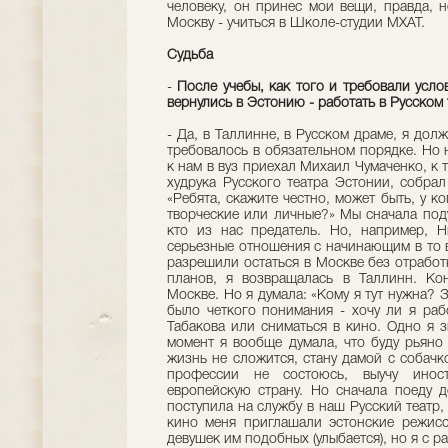
человеку, он принес мои вещи, правда, 
Москву - учиться в Школе-студии МХАТ.
Судьба
-
После учебы, как того и требовали усло
вернулись в Эстонию - работать в Русском т
- Да, в Таллинне, в Русском драме, я дол
требовалось в обязательном порядке. Но 
к нам в вуз приехал Михаил Чумаченко, к
худрука Русского театра Эстонии, собрал
«Ребята, скажите честно, может быть, у ко
творческие или личные?» Мы сначала поду
кто из нас предатель. Но, например, Н
серьезные отношения с начинающим в то 
разрешили остаться в Москве без отработ
планов, я возвращалась в Таллинн. Кон
Москве. Но я думала: «Кому я тут нужна? З
было четкого понимания - хочу ли я раб
Табакова или сниматься в кино. Одно я з
момент я вообще думала, что буду рьяно
жизнь не сложится, стану дамой с собачко
профессии не состоюсь, выучу иност
европейскую страну. Но сначала поеду д
поступила на службу в наш Русский театр, 
кино меня приглашали эстонские режисс
девушек им подобных (улыбается), но я с ра