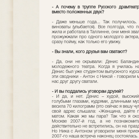
- А почему в труппе Русского драмтеат
вместо положенных двух?
- Даже меньше года... Так получилось
виноваты (улыбается). Все полгода, что
жила и работала в Таллинне, они меня звал
прожужжали про одного молодого актера, 
сразу пойму, как только его увижу.
- Вы знали, кого друзья вам сватают?
- Да, они не скрывали: Денис Баландин
молодежного театра. Когда я училась н
Денис был уже студентом выпускного курс
эти сводники - Антон с Никой - говорили м
нас друг другу сватали.
- И вы поддались уговорам друзей?
- И да, и нет. Денис – худой, высоки
голубыми глазами, кудрями, длинными му
весила 70 килограмм (это сейчас я вешу чут
свой адрес слышала: «Женщина, дайте пр
матом. Какая же мы пара? Так что я ско
Москве 2007-й год, а не познакоми
действительно не встретились, он на пра
Но Ника с Антоном уговорили меня приех
2007-го наша встреча наконец состоялась…