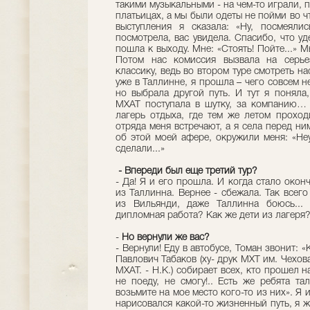
такими музыкальными - на чем-то играли, п
платьицах, а мы были одеты не пойми во ч
выступления я сказала: «Ну, посмеяли
посмотрела, вас увидела. Спасибо, что уд
пошла к выходу. Мне: «Стоять! Пойте...» 
Потом нас комиссия вызвала на серьез
классику, ведь во втором туре смотреть на
уже в Таллинне, я прошла – чего совсем н
но выбрала другой путь. И тут я поняла
МХАТ поступала в шутку, за компанию… 
лагерь отдыха, где тем же летом проход
отряда меня встречают, а я села перед ни
об этой моей афере, окружили меня: «Не
сделали...»
- Впереди был еще третий тур?
- Да! Я и его прошла. И когда стало окон
из Таллинна. Вернее - сбежала. Так всего
из Вильянди, даже Таллинна боюсь...
дипломная работа? Как же дети из лагеря? 
-
Но вернули же вас?
- Вернули! Еду в автобусе, Томан звонит: 
Павлович Табаков (ху- друк МХТ им. Чехов
МХАТ. - Н.К.) собирает всех, кто прошел н
не поеду, не смогу!.. Есть же ребята та
возьмите на мое место кого-то из них». Я 
нарисовался какой-то жизненный путь, я ж