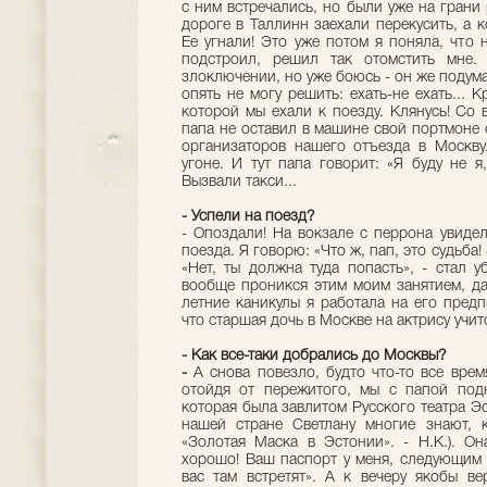
с ним встречались, но были уже на грани
дороге в Таллинн заехали перекусить, а 
Ее угнали! Это уже потом я поняла, что 
подстроил, решил так отомстить мне.
злоключении, но уже боюсь - он же подумае
опять не могу решить: ехать-не ехать... К
которой мы ехали к поезду. Клянусь! Со 
папа не оставил в машине свой портмоне 
организаторов нашего отъезда в Москву
угоне. И тут папа говорит: «Я буду не я
Вызвали такси...
- Успели на поезд?
- Опоздали! На вокзале с перрона увиде
поезда. Я говорю: «Что ж, пап, это судьба!
«Нет, ты должна туда попасть», - стал у
вообще проникся этим моим занятием, да
летние каникулы я работала на его пред
что старшая дочь в Москве на актрису учит
- Как все-таки добрались до Москвы?
-
А снова повезло, будто что-то все вре
отойдя от пережитого, мы с папой подн
которая была завлитом Русского театра Эс
нашей стране Светлану многие знают, к
«Золотая Маска в Эстонии». - Н.К.). Он
хорошо! Ваш паспорт у меня, следующим п
вас там встретят». А к вечеру якобы в