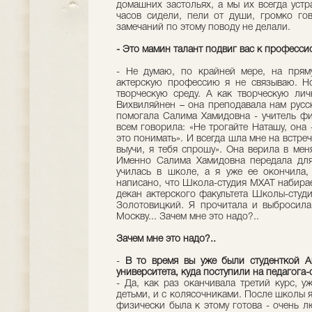
домашних застольях, а мы их всегда устр
часов сидели, пели от души, громко гов
замечаний по этому поводу не делали.
- Это мамин талант подвиг вас к професс
- Не думаю, по крайней мере, на пря
актерскую профессию я не связываю. Но
творческую среду. А как творческую ли
Вихвиляйнен – она преподавала нам русск
помогала Салима Хамидовна - учитель фи
всем говорила: «Не трогайте Наташу, она 
это понимать». И всегда шла мне на встре
выучи, я тебя спрошу». Она верила в меня
Именно Салима Хамидовна передала для
училась в школе, а я уже ее окончила,
написано, что Школа-студия МХАТ набирает
декан актерского факультета Школы-студ
Золотовицкий. Я прочитала и выбросила
Москву... Зачем мне это надо?..
Зачем мне это надо?..
-
В то время вы уже были студенткой А
университета, куда поступили на педагога
- Да, как раз оканчивала третий курс, 
детьми, и с колясочниками. После школы 
физически была к этому готова - очень л