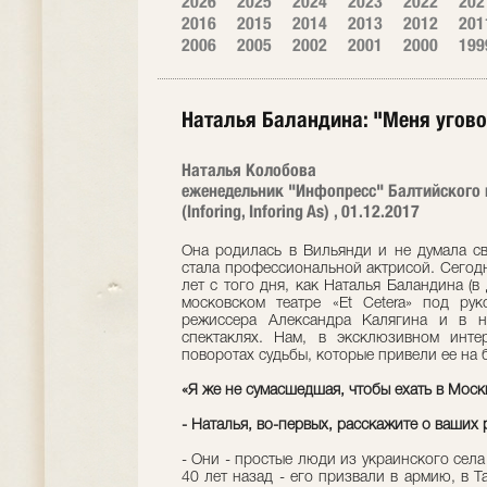
2026
2025
2024
2023
2022
202
2016
2015
2014
2013
2012
201
2006
2005
2002
2001
2000
199
Наталья Баландина: "Меня угово
Наталья Колобова
еженедельник "Инфопресс" Балтийского 
(Inforing, Inforing As) , 01.12.2017
Она родилась в Вильянди и не думала св
стала профессиональной актрисой. Сегодн
лет с того дня, как Наталья Баландина (в
московском театре «Et Cetera» под ру
режиссера Александра Калягина и в н
спектаклях. Нам, в эксклюзивном инте
поворотах судьбы, которые привели ее на 
«Я же не сумасшедшая, чтобы ехать в Мос
- Наталья, во-первых, расскажите о ваших 
- Они - простые люди из украинского сел
40 лет назад - его призвали в армию, в 