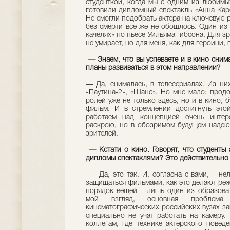
студенткой, когда мы с одним из любим
готовили дипломный спектакль «Анна Каре
Не смогли подобрать актера на ключевую р
без смерти все же не обошлось. Один из
качелях» по пьесе Уильяма Гибсона. Для з
не умирает, но для меня, как для героини, 
— Знаем, что вы успеваете и в кино снима
планы развиваться в этом направлении?
— Да, снималась, в телесериалах. Из них
«Паутина-2», «Шанс». Но мне мало: продо
ролей уже не только здесь, но и в кино,
фильм. И в стремлении достигнуть это
работаем над концепцией очень интер
раскрою, но в обозримом будущем надеюс
зрителей.
— Кстати о кино. Говорят, что студенты
дипломы спектаклями? Это действительно
— Да, это так. И, согласна с вами, – не
защищаться фильмами, как это делают реж
порядок вещей – лишь один из образова
мой взгляд, основная проблема
кинематографических российских вузах зак
специально не учат работать на камеру.
коллегам, где технике актерского повед