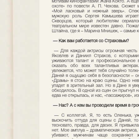
мотивам кинофантазии Жана Кокто. А еще 
охоте» по повести А. П. Чехова. Сюжет
«Мой ласковый и нежный зверь». Спект
мужскую роль Сергея Камышева играет
Скворцов, который любителям сериал
театральном мире известен давно. Пожал
Штайна, где я – Марина Мнишек, – самые 
— Как вам работается со Страховым?
— Для каждой актрисы огромная честь р
Яковлев и Даниил Страхов, с которыми
уживаются талант и профессиональное в
сказать обо всех талантливых актера
увлекается, что может тебя случайно толкн
Даней я ощущаю себя в безопасности – о
«Драмы» я стою на краю сцены. Одно не
упадет в зрительный зал. Но в Дане я ув
обходилось. В одной из сцен он прыгнул н
едва не открылась, и нас, «пассажиров», и
— Нас? А с кем вы проводили время в гро
— С коллегой. Я, то есть Оленька, уж
выскочить оттуда для сцены с Даней, т
тесновато, правда, для двоих. Я привыкла
нет. Мое амплуа – драматическая актриса,
убивают, мужчинам чаще сохраняют ж