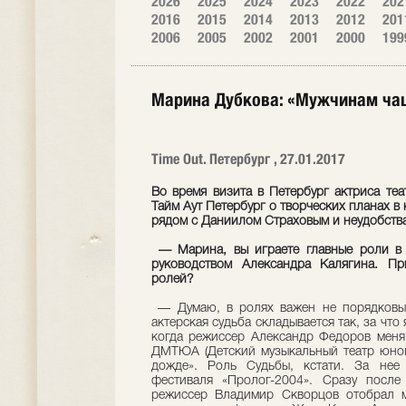
2026
2025
2024
2023
2022
202
2016
2015
2014
2013
2012
201
2006
2005
2002
2001
2000
199
Марина Дубкова: «Мужчинам ча
Time Out. Петербург , 27.01.2017
Во время визита в Петербург актриса те
Тайм Аут Петербург о творческих планах 
рядом с Даниилом Страховым и неудобства
— Марина, вы играете главные роли в ш
руководством Александра Калягина. Пр
ролей?
— Думаю, в ролях важен не порядковый
актерская судьба складывается так, за что
когда режиссер Александр Федоров меня 
ДМТЮА (Детский музыкальный театр юного
дожде». Роль Судьбы, кстати. За нее
фестиваля «Пролог-2004». Cразу посл
режиссер Владимир Скворцов отобрал 