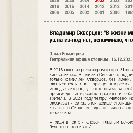
2026
2025
2024
2023
2022
202
2016
2015
2014
2013
2012
201
2006
2005
2002
2001
2000
199
Владимир Скворцов: "В жизни мн
ушла из-под ног, вспоминаю, что
Ольга Романцова
Театральная афиша столицы , 15.12.2023
В 2018 главным режиссером театра «Челове
кинорежиссер Владимир Скворцов, подпи
только фамилией Скворцов, без имени. 
расширился и стал гораздо интереснее,
молодых актеров, у театра появился свой
происходят интересные проекты и соб
зрители. В 2024 году театру «Человек» 
рассказал «Театральной афише столицы»,
как он собирается сделать жизнь эт
творческой.
–Придя в театр «Человек» главным режис
будете его развивать?