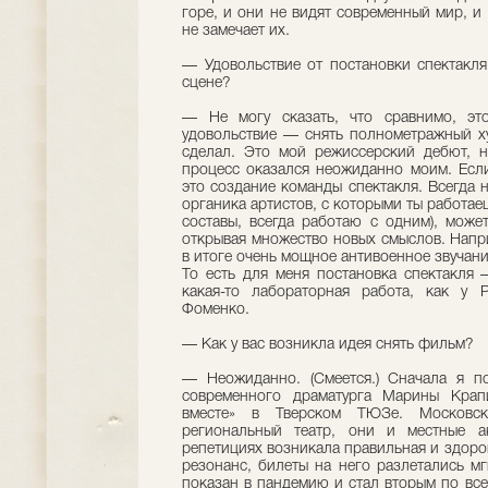
горе, и они не видят современный мир, и 
не замечает их.
— Удовольствие от постановки спектакля
сцене?
— Не могу сказать, что сравнимо, это
удовольствие — снять полнометражный х
сделал. Это мой режиссерский дебют, на
процесс оказался неожиданно моим. Если
это создание команды спектакля. Всегда 
органика артистов, с которыми ты работае
составы, всегда работаю с одним), може
открывая множество новых смыслов. Напр
в итоге очень мощное антивоенное звучани
То есть для меня постановка спектак­ля
какая-то лабораторная работа, как у 
Фоменко.
— Как у вас возникла идея снять фильм?
— Неожиданно. (Смеется.) Сначала я по
современного драматурга Марины Крап
вместе» в Тверском ТЮЗе. Московс
региональный театр, они и местные а
репетициях возникала правильная и здоро
резонанс, билеты на него разлетались мг
показан в пандемию и стал вторым по все