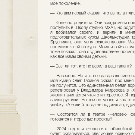
мое поколение.
— Кто вам первый сказал, что вы талантли
— Конечно родители. Они всегда меня под
поступить в Школу-студию МХАТ, но родит
я добивался своего, и верили в меня
подготовительные курсы Школы-студии, г
Брусникин, они меня рекомендовали Мас
поступил к ней на курс. Мама и сейчас см
тоже показал, она с удовольствием посмот
как все мамы своими детьми.
— Был ли тот, кто не верил в ваш талант?
— Наверное. Но это всегда давало мне си
мой кумир Олег Табаков сказал про меня 
не получится. Это единственная белая вор
репетировал у Владимира Мирзоева в «Хл
жизни начинается что-то интересное. Я п
замки рухнули. Но тем не менее я как-то 
улыбку: «А если б тогда не подслушал, вдр
— Состоится ли в театре «Человек» фе
готовятся интересные проекты?
— 2024 год для «Человека» юбилейный: т
будет складываться, следующей осенью с