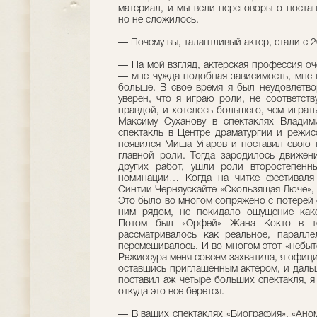
материал, и мы вели переговоры о поста
но не сложилось.
— Почему вы, талантливый актер, стали с 
— На мой взгляд, актерская профессия оч
— мне чужда подобная зависимость, мне в
больше. В свое время я был неудовлетво
уверен, что я играю роли, не соответст
правдой, и хотелось большего, чем играт
Максиму Суханову в спектаклях Владими
спектакль в Центре драматургии и режис
появился Миша Угаров и поставил свою 
главной роли. Тогда зародилось движен
других работ, ушли роли второстепенны
номинации… Когда на читке фестиваля
Синтии Черняускайте «Скользящая Люче», я
Это было во многом сопряжено с потерей о
ним рядом, не покидало ощущение какой
Потом был «Орфей» Жана Кокто в теат
рассматривалось как реальное, паралл
перемешивалось. И во многом этот «небыт
Режиссура меня совсем захватила, я официа
оставшись приглашенным актером, и даль
поставил аж четыре больших спектакля, я
откуда это все берется.
— В ваших спектаклях «Биография», «Аном