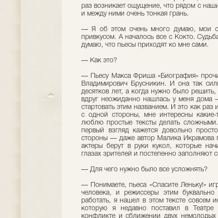
раз возникает ощущение, что рядом с наши
и между ними очень тонкая грань.
— Я об этом очень много думаю, мои с
привкусом. А началось все с Кокто. Судьб
думаю, что пьесы приходят ко мне сами.
— Как это?
— Пьесу Макса Фриша «Биография» прочи
Владимирович Брусникин. И она так сил
десятков лет, а когда нужно было решить, 
вдруг неожиданно нашлась у меня дома 
стартовать этим названием. И это как раз 
с одной стороны, мне интересны какие
люблю простые тексты делать сложными. 
первый взгляд кажется довольно просто
стороны — даже автор Малика Икрамова п
актеры берут в руки кукол, которые на
глазах зрителей и постепенно заполняют с
— Для чего нужно было все усложнять?
— Понимаете, пьеса «Спасите Леньку!» иг
человека, и режиссеры этим буквально
работать, я нашел в этом тексте совсем 
которую я недавно поставил в Театре 
конфликте и сближении двух немолодых 