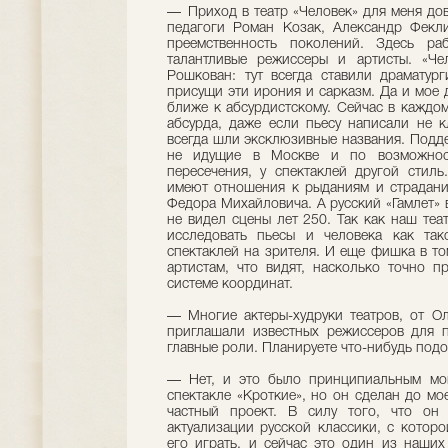
— Приход в театр «Человек» для меня до
педагоги Роман Козак, Александр Фекл
преемственность поколений. Здесь р
талантливые режиссеры и артисты. «Ч
Рошкован: тут всегда ставили драматур
присущи эти ирония и сарказм. Да и мое
ближе к абсурдистскому. Сейчас в каждом
абсурда, даже если пьесу написали не к
всегда шли эксклюзивные названия. Подде
не идущие в Москве и по возможнос
пересечения, у спектаклей другой стил
имеют отношения к рыданиям и страдани
Федора Михайловича. А русский «Гамлет» 
не видел сцены лет 250. Так как наш теа
исследовать пьесы и человека как так
спектаклей на зрителя. И еще фишка в том
артистам, что видят, насколько точно 
системе координат.
— Многие актеры-худруки теат­ров, от О
приглашали известных режиссеров для п
главные роли. Планируете что-нибудь по
— Нет, и это было принципиальным мои
спектакле «Кроткие», но он сделан до мо
частный проект. В силу того, что он 
актуализации русской классики, с котор
его играть, и сейчас это один из наших