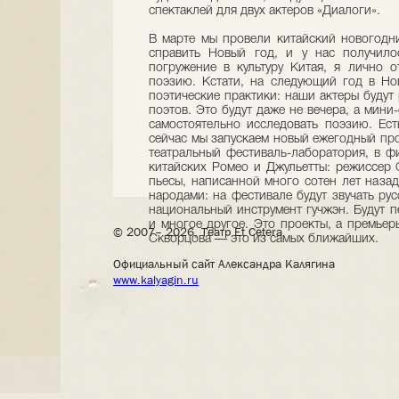
спектаклей для двух актеров «Диалоги».
В марте мы провели китайский новогодн
справить Новый год, и у нас получило
погружение в культуру Китая, я лично 
поэзию. Кстати, на следующий год в Но
поэтические практики: наши актеры будут
поэтов. Это будут даже не вечера, а мини
самостоятельно исследовать поэзию. Ест
сейчас мы запускаем новый ежегодный про
театральный фестиваль-лаборатория, в ф
китайских Ромео и Джульетты: режиссер 
пьесы, написанной много сотен лет наза
народами: на фестивале будут звучать ру
национальный инструмент гучжэн. Будут п
и многое другое. Это проекты, а премье
© 2007– 2026, Театр Et Cetera
Скворцова — это из самых ближайших.
Официальный сайт Александра Калягина
www.kalyagin.ru