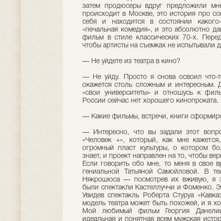
затем продюсеры вдруг предложили мне
происходит в Москве, это история про со
себя и находится в состоянии какого
«печальная комедия», и это абсолютно да
фильм в стиле классических 70-х. Пере
чтобы артисты на съемках не испытывали 
— Не уйдете из театра в кино?
— Не уйду. Просто я снова освоил что-т
окажется столь сложным и интересным. Д
«свои университеты» и отношусь к филь
России сейчас нет хорошего кинопроката. 
— Какие фильмы, встречи, книги сформиро
— Интересно, что вы задали этот вопр
«Человек +», который, как мне кажется
огромный пласт культуры, о котором б
знает, и проект направлен на то, чтобы вер
Если говорить обо мне, то меня в свое 
гениальной Татьяной Самойловой. В те
Някрошюса — посмотрев их вживую, я з
были спектакли Кастеллуччи и Фоменко. Э
Увидев спектакль Роберта Стуруа «Кавка
модель театра может быть похожей, и я хо
Мой любимый фильм Георгия Данели
идеальная и понятная всем мужская истор