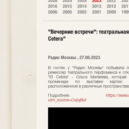
2026
2025
2024
2023
2022
202
2016
2015
2014
2013
2012
201
2006
2005
2002
2001
2000
199
"Вечерние встречи": театральная
Cetera"
Радио Москвы , 27.06.2023
В гостях у "Радио Москвы" побывала п
режиссер театрального перфоманса к отк
"Et Cetera" - Ольга Матвеева, которая
променаде по выставке картин юн
расположенной в различных пространствах 
Подробнее:
https://www
utm_source=CopyBuf