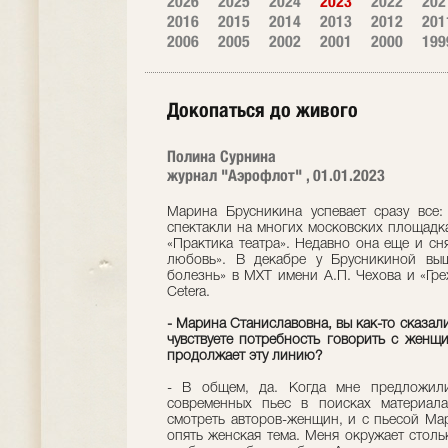
2026
2025
2024
2023
2022
202
2016
2015
2014
2013
2012
201
2006
2005
2002
2001
2000
199
Докопаться до живого
Полина Сурнина
журнал "Аэрофлот" , 01.01.2023
Марина Брусникина успевает сразу все: 
спектакли на многих московских площадка
«Практика театра». Недавно она еще и сн
любовь». В декабре у Брусникиной вы
болезнь» в МХТ имени А.П. Чехова и «Грех
Cetera.
- Марина Станиславовна, вы как-то сказал
чувствуете потребность говорить с женщ
продолжает эту линию?
- В общем, да. Когда мне предложили
современных пьес в поисках материал
смотреть авторов-женщин, и с пьесой Ма
опять женская тема. Меня окружает стольк