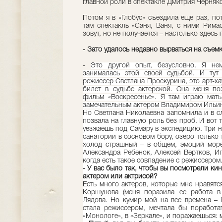
главной роли в спектакле Дмитрия Черняк
Потом я в «Глобус» съездила еще раз, по
там спектакль «Саня, Ваня, с ними Рима
зовут, но не получается – настолько здесь
- Зато удалось недавно вырваться на съем
-
Это другой опыт, безусловно. Я не
занималась этой своей судьбой. И тут 
режиссер Светлана Проскурина, это арт-ха
билет в судьбе актерской. Она меня п
фильм «Воскресенье». Я там играю мать
замечательным актером Владимиром Ильи
Но Светлана Николаевна запомнила и в 
позвала на главную роль без проб. И вот
уезжаешь под Самару в экспедицию. Три 
санатории в сосновом бору, озеро только-
холод страшный – в общем, эмоций море
Александра Ребенок, Алексей Вертков, Иг
когда есть такое совпадение с режиссером
- У вас было так, чтобы вы посмотрели ки
актером или актрисой?
Есть много актеров, которые мне нравятс
Коршунова (меня поразила ее работа в
Лядова. Но кумир мой на все времена – 
стала режиссером, мечтала бы поработа
«Монологе», в «Зеркале», и поражаешься: 