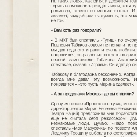
На таких людях, как Витя, и держится теа
терять возможность рождать идеи, хотя ту
режиссер, ставлю во многих театрах. И
экзамен, каждый раз ты думаешь, что мож
не то».
- Вам хоть раз говорили?
- В МХТ был спектакль «Тутиш» по очерк
Павлович Табаков совсем не понял и не пр
мы два года его играли и очень любили.
понравился, он разрешил сыграть на зрител
первый заместитель Табакова Анатоли
спектакле, сказал: «Играем». Он идет до с
Табакову я благодарна бесконечно. Когда 
всегда мне давал эту возможность. И
понравится – «это пусть Марина сделает».
- А за пределами Москвы где вы ставили?
Сразу же после «Пролетного гуся», моего
директор театра Мария Евсеевна Ревякина 
Театра Наций) предложила мне поработать
еще не считала себя режиссером. Дума
незнакомые люди. Думаю: «Надо поеха
спектакль «Моя Марусечка» по повести А
Людмилу Трошину выбрала по фотографии.