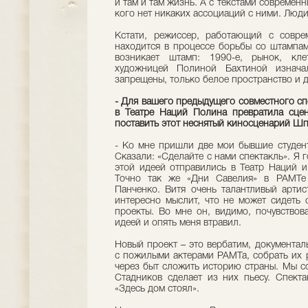
и там и там жизнь. А с текстами современн
кого нет никаких ассоциаций с ними. Люди
Кстати, режиссер, работающий с совре
находится в процессе борьбы со штампам
возникает штамп: 1990-е, рынок, кле
художницей Полиной Бахтиной изначал
запрещены, только белое пространство и д
- Для вашего предыдущего совместного сп
в Театре Наций Полина превратила сце
поставить этот неснятый киносценарий Ш
- Ко мне пришли две мои бывшие студен
Сказали: «Сделайте с нами спектакль». Я г
этой идеей отправились в Театр Наций 
Точно так же «Дни Савелия» в РАМТе 
Панченко. Витя очень талантливый артис
интересно мыслит, что не может сидеть 
проекты. Во мне он, видимо, почувствов
идеей и опять меня втравил.
Новый проект – это вербатим, документал
с пожилыми актерами РАМТа, собрать их 
через быт сложить историю страны. Мы с
Стадников сделает из них пьесу. Спекта
«Здесь дом стоял».