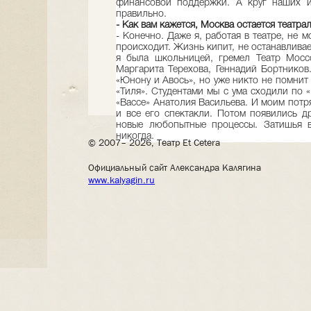
финансовой поддержки. А круг наших и
правильно.
- Как вам кажется, Москва остается театр
- Конечно. Даже я, работая в театре, не м
происходит. Жизнь кипит, не останавливае
я была школьницей, гремел Театр Моссо
Маргарита Терехова, Геннадий Бортников
«Юнону и Авось», но уже никто не помнит
«Тиля». Студентами мы с ума сходили по 
«Вассе» Анатолия Васильева. И моим потр
и все его спектакли. Потом появились д
новые любопытные процессы. Затишья 
никогда.
© 2007– 2026, Театр Et Cetera
Официальный сайт Александра Калягина
www.kalyagin.ru