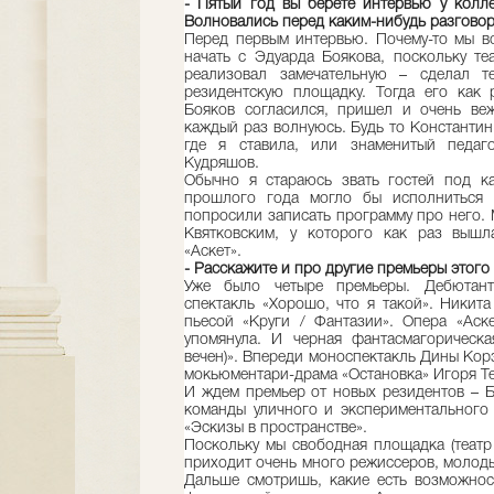
- Пятый год вы берете интервью у колле
Волновались перед каким-нибудь разгово
Перед первым интервью. Почему-то мы вс
начать с Эдуарда Боякова, поскольку те
реализовал замечательную – сделал те
резидентскую площадку. Тогда его как 
Бояков согласился, пришел и очень ве
каждый раз волнуюсь. Будь то Константин 
где я ставила, или знаменитый педаг
Кудряшов.
Обычно я стараюсь звать гостей под ка
прошлого года могло бы исполниться 
попросили записать программу про него.
Квятковским, у которого как раз вышл
«Аскет».
- Расскажите и про другие премьеры этого
Уже было четыре премьеры. Дебютант
спектакль «Хорошо, что я такой». Никит
пьесой «Круги / Фантазии». Опера «Аск
упомянула. И черная фантасмагорическа
вечен)». Впереди моноспектакль Дины Кор
мокьюментари-драма «Остановка» Игоря Т
И ждем премьер от новых резидентов – Б
команды уличного и экспериментального т
«Эскизы в пространстве».
Поскольку мы свободная площадка (театр 
приходит очень много режиссеров, молодых
Дальше смотришь, какие есть возможнос