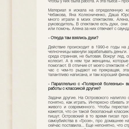
чтобы у них была работа. А эта пьеса – пр
Материал я искала на определенную к
Чебакова, Яна Колесниченко, Даша Юрс
много играли в моих спектаклях. Алена
руководитель. В спектакле есть духи, они
или помочь. Алена за них отвечает с сау
- Откуда там взялись духи?
Действие происходит в 1990-е годы на д
челночницы махнули зарабатывать деньги. 
среда странная, не бытовая. Вокруг лед, с
колесит. А в нем три женщины, которые
помогают. В отличие от моего спектакля «
час с чем-то рыдают не прекращая, эта
талантливо написана, и там хороший фина
- Параллельно с «Полярной болезнью» в
работы с классикой другие?
Задачи другие. На Островского налипло 
понятно, как играть. Интересно сбивать э
живого и современного. Чтобы перестал 
кажется, что он такой безопасный классик
пишут. Островский в то время писал про
самоубийства в «Грозе», про домашнее на
сейчас поставила... Еще непонятно, что с