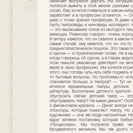
начинает внутренне дергать эта ситуация
пытаться выжить в этой жизни разными с
слово. Ему хочется появиться в каком-ни
заработает и в профессии останется. — С
ужас с точки зрения профессии. Я даже 
пусть театроведы и киноведы исследуют. 
— это высасывание соков из молодого лиц
умеющее. Режиссер говорит: «очень хорошо
И актеру кажется, что он схватил в каком-
самый случай, ему кажется, что он что-то
среднестатистическое пошлое. Это такая п
в одном — в произнесении слова. Не в мыс
когда говоришь об одном, а в глазах видно
этом смысле ужасающе действуют на акте
верят в свою профессию. Им хочется играт
этого они готовы чуть-чуть себя поджать в
то бытовые вопросы. Но проблемы-то ес
становится больше, а театров? — Тут не
исчезли музыкальные театры, детские
репертуар. Воспитание детского зрителя
обустроить сейчас детский театр — эт
обустраивать театр? На какие деньги? Особ
о финансовом кризисе. — Денег всегда не 
спонсоры, которые помогают театру. Но д
художники — они же люди непонятные. Несм
вдруг затеяли постановку, которая треб
«Продюсеры». Мы получили право на 
бродвейского мюзикла. Мы так долго г