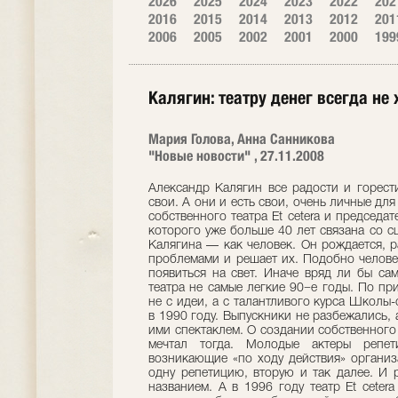
2026
2025
2024
2023
2022
202
2016
2015
2014
2013
2012
201
2006
2005
2002
2001
2000
199
Калягин: театру денег всегда не 
Мария Голова, Анна Санникова
"Новые новости" , 27.11.2008
Александр Калягин все радости и горест
свои. А они и есть свои, очень личные дл
собственного театра Et cetera и председа
которого уже больше 40 лет связана со 
Калягина — как человек. Он рождается, ра
проблемами и решает их. Подобно человек
появиться на свет. Иначе вряд ли бы са
театра не самые легкие 90−е годы. По при
не с идеи, а с талантливого курса Школы
в 1990 году. Выпускники не разбежались, 
ими спектаклем. О создании собственного
мечтал тогда. Молодые актеры репе
возникающие «по ходу действия» органи
одну репетицию, вторую и так далее. И 
названием. А в 1996 году театр Et ceter