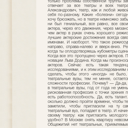
только проблемы собственной труппы заб
отвечает за все театры и всех теат
Александрович, театр, как и любой живой
себя по-разному. Какие «болезни» сего
хочу брюзжать, но в театре немножко забы
ни был гениальный, все равно, все сво
актера, через его движения, через мизан
чем актер в руках очень хорошего режис
лучшие актерские достижения всегда св
именами. И наоборот. Что такое режиссу
направо, справа-налево и вверх-вниз. Ре
когда ты оплодотворяешь кубометры сцен
Когда все это пропущено через актеров.
новации Льва Додина. Когда мы произноси
актеров. Сейчас есть такая тенден
исследованиями, и к этим исследованиям о
сделать, чтобы этого «иногда» не было
театральные вузы, тем не менее, остает
сложности профессии. Почему? — Да-да, 
в театральные вузы, год от года не умен
рискованная профессия с точки зрения п
есть работоспособность. Да, есть талан
сколько должно пройти времени, чтобы те
заметили, чтобы пригласили на ту са
театральный вуз, попадает в театр. И начи
своему театру: как пригласить молодог
удобно? В Москве снять квартиру невозм
Общежитий нет театральных, приемлемых