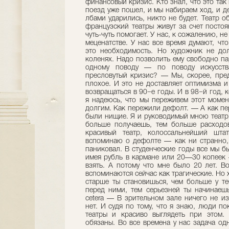
финансовый кризис. Кто знал, что это так 
поезд уже пошел, и мы набираем ход, и де
лбами ударились, никто не будет. Театр 
французский театры живут за счет постоя
чуть-чуть помогает. У нас, к сожалению, н
меценатстве. У нас все время думают, чт
это необходимость. Но художник не до
коленях. Надо позволить ему свободно па
одному поводу — по поводу искусств
пресловутый кризис? — Мы, скорее, пред
плохое. И это не доставляет оптимизма и
возвращаться в 90−е годы. И в 98−й год, к
я надеюсь, что мы переживем этот момен
долгим. Как пережили дефолт. — А как п
были нищие. Я и руководимый мною театр.
больше получаешь, тем больше расходов
красивый театр, колоссальнейший шта
вспоминаю о дефолте — как ни странно,
паниковал. В студенческие годы все мы 
имея рубль в кармане или 20—30 копеек 
взять. А потому что мне было 20 лет. В
вспоминаются сейчас как трагические. Но х
старше ты становишься, чем больше у те
перед ними, тем серьезней ты начинаешь
cetera — В зрительном зале ничего не и
нет. И судя по тому, что я знаю, люди п
театры и красиво выглядеть при этом. 
обязаны. Во все времена у нас задача од