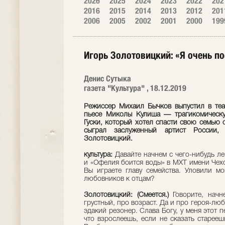
2026
2025
2024
2023
2022
202
2016
2015
2014
2013
2012
201
2006
2005
2002
2001
2000
199
Игорь Золотовицкий: «Я очень п
Денис Сутыка
газета "Культура" , 18.12.2019
Режиссер Михаил Бычков выпустил в теат
пьесе Миколы Кулиша — трагикомическу
Гуски, который хотел спасти свою семью 
сыграл заслуженный артист России
Золотовицкий.
культура:
Давайте начнем с чего-нибудь л
и «Офелия боится воды» в МХТ имени Чехо
Вы играете главу семейства. Уловили мо
любовников к отцам?
Золотовицкий: (Смеется.)
Говорите, начн
грустный, про возраст. Да и про героя-лю
эдакий резонер. Слава Богу, у меня этот 
что взрослеешь, если не сказать стареешь