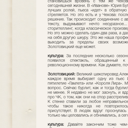
становишься вровень с тем же Чехов
сегодняшней жизни. В «Иванове» Юрия Буту
лучших ролей, пьеса «идет» в обратную
стреляется. Но это есть и у Чехова: пос
решение. Так происходит соединение с ав
тексту, выдумывают нечто несуразное.
сторителлинг, когда классическое произв
Но это можно сделать один-два раза, а да
на себя другую шкуру. Это же наша профес
выходить за пределы своих возможн
Золотовицкий еще может.
культура:
За последние несколько сезон
появился спектакль, обращенный 
революционному времени. Как думаете, по
Золотовицкий:
Великий шекспировед Алекс
каждое время выбирает одну из пьес Ш
пятилетие «Гамлета» или «Короля Лира». М
вопрос. Сейчас бурлит, как и тогда бурлил
не менее. Я недавно не мог заснуть, и вд
про ЧК, о том, как они на спор расстрели
К стенке ставили за любое неправильное
чтобы такое никогда не повторилось
присутствует. В людях вдруг проснулас
только мы целовались и обнимались, а сег
культура:
Давайте закончим тоже чем