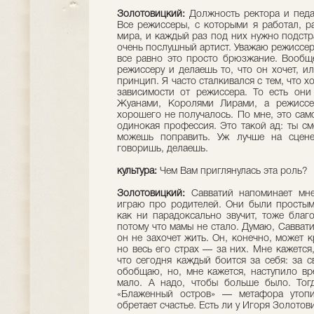
Золотовицкий:
Должность ректора и педаг
Все режиссеры, с которыми я работал, р
мира, и каждый раз под них нужно подстра
очень послушный артист. Уважаю режиссера
все равно это просто брюзжание. Вообще
режиссеру и делаешь то, что он хочет, и
принцип. Я часто сталкивался с тем, что 
зависимости от режиссера. То есть они
Жуанами, Королями Лирами, а режиссе
хорошего не получалось. По мне, это сам
одинокая профессия. Это такой ад: ты см
можешь поправить. Уж лучше на сцене
говоришь, делаешь.
культура:
Чем Вам приглянулась эта роль?
Золотовицкий:
Савватий напоминает мне 
играю про родителей. Они были простым
как ни парадоксально звучит, тоже благ
потому что мамы не стало. Думаю, Саввати
он не захочет жить. Он, конечно, может 
но весь его страх — за них. Мне кажется
что сегодня каждый боится за себя: за св
обобщаю, но, мне кажется, наступило вр
мало. А надо, чтобы больше было. Тогд
«Блаженный остров» — метафора утопич
обретает счастье. Есть ли у Игоря Золото