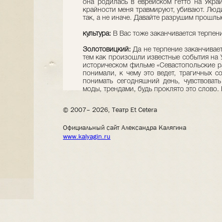
она родилась в еврейском гетто на Укра
крайности меня травмируют, убивают. Люд
так, а не иначе. Давайте разрушим прошлы
культура:
В Вас тоже заканчивается терпени
Золотовицкий:
Да не терпение заканчивает
тем как произошли известные события на У
историческом фильме «Севастопольские р
понимали, к чему это ведет, трагичных с
понимать сегодняшний день, чувствовать
моды, трендами, будь проклято это слово. 
© 2007– 2026, Театр Et Cetera
Официальный сайт Александра Калягина
www.kalyagin.ru