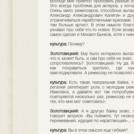
Вообще мне приятно пробовать разные с
Это всегда проблема для актеров, у кото
Очень мало режиссеров, способных вытащи
Александр Александрович Калягин и дру
ограничиваться наработанными красками. 
тем больше артист. В этом смысле благ
узнавал про себя что-то новое. Если возв
самое сделал и Михаил Бычков, хотя с ним 
культура:
Почему?
Золотовицкий:
Ему было интересно вытаск
что я, может быть, и сам про себя не знал,
сопротивлялись? Золотовицкий: Ну да. Я
как понравиться зрителю, где ну
зааплодировали. А режиссер не позволял 
культура:
Есть такая театральная байка.
регалий репетирует роль с молодым режи
Ивановна, а давайте вот так попробуем»
повторяется несколько раз, режиссер не в
тех, кто мне мог советовать!»
Золотовицкий:
А я другую байку знаю, 
говорит актрисе: «Вы поймите, тут нюан
переживаний, идущий по нарастающей»... «
культура:
Вы в этом смысле еще гибкий?