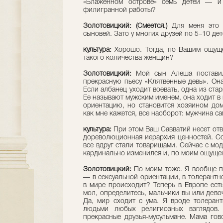
«Блаженном острове» семь детей — и 
филигранной работы?
Золотовицкий: (Смеется.)
Для меня это 
сыновей. Зато у многих друзей по 5–10 дет
культура:
Хорошо. Тогда, по Вашим ощуще
такого количества женщин?
Золотовицкий:
Мой сын Алеша постави
прекрасную пьесу «Клятвенные девы». Он
Если албанец уходит воевать, одна из ста
Ее называют мужским именем, она ходит в
ориентацию, но становится хозяином дом
как мне кажется, все наоборот: мужчина с
культура:
При этом Ваш Савватий несет отв
дореволюционная иерархия ценностей. Со
все вдруг стали товарищами. Сейчас с мо
кардинально изменился и, по моим ощущен
Золотовицкий:
По моим тоже. Я вообще п
— в сексуальной ориентации, в толерантно
в мире происходит? Теперь в Европе есть
мол, определитесь, мальчики вы или девоч
Да, мир сходит с ума. Я вроде толеран
людьми любых религиозных взглядов.
прекрасные друзья-мусульмане. Мама гов