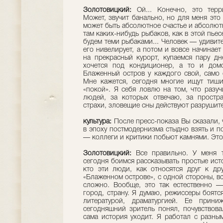
Золотовицкий:
Ой... Конечно, это терр
Может, звучит банально, но для меня это 
может быть абсолютное счастье и абсолют
там каких-нибудь рыбаков, как в этой пьес
будем теми рыбаками... Человек — удивите
его нивелирует, а потом и вовсе начинает
на прекрасный курорт, купаемся пару дн
хочется под кондиционер, а то и дом
Блаженный остров у каждого свой, само
Мне кажется, сегодня многие ищут тиши
«покой». Я себя ловлю на том, что разуч
людей, за которых отвечаю, за простр
страхи, зловещие сны действуют разрушит
культура:
После пресс-показа Вы сказали, 
в эпоху постмодернизма стыдно взять и п
— коллеги и критики побьют камнями. Эт
Золотовицкий:
Все правильно. У меня т
сегодня боимся рассказывать простые исто
кто эти люди, как относятся друг к др
«Блаженном острове», с одной стороны, вс
сложно. Вообще, это так естественно —
город, страну. Я думаю, режиссеры боятс
литературой, драматургией. Ее прини
сегодняшний зритель понял, почувствова
сама история уходит. Я работал с разны