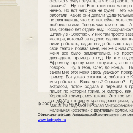
© 2007– 2026, Театр Et Cetera
Официальный сайт Александра Калягина
www.kalyagin.ru