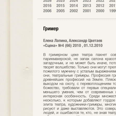
2026
2025
2024
2023
2022
202
2016
2015
2014
2013
2012
201
2006
2005
2002
2001
2000
199
Гример
Елена Лапина, Александр Цветаев
«Сцена» №4 (66) 2010 , 01.12.2010
В гримерном цехе театра пахнет совершенно по-особому. Это не запах парикмахерской, не запах салона красоты. Здесь пахнет чем-то неуловимым и загадочным, и не может быть иначе, потому что здесь работают люди, которыe творят волшебство. Только они могут прелестную девушку превратить в Бабу-Ягу, а пожилого мужчину с усталым выражением лица - в юного соблазнителя. Это все они, театральные гримеры. Профессия гримера, вне всякого сомнения - одна из древнейших профессий на Земле. Пляски древних людей вокруг костра перед выходом на охоту, с перевоплощением то в животного, то в охотника, а то и в божество, требовали от первых специалистов по раскрашиванию лиц и тел нe меньшего умения, чем от современных штатных художников-гримеров. Кстати, интересная особенность. Среди множества театральных профессий есть лишь несколько, к которым добавляют гордое слово «художник». И особняком стоит элита театра, художники-гримеры, многие из которых и в самом деле неплохо рисуют и даже выставляются. Это совершенно особая профессия, особая каста людей, и ошибаются те, кто, не зная театра, полагает, что работа гримера близка работе визажиста. На самом деле разница огромна, но ее можно определить и сформулировать до­статочно коротко. У них просто принципиально разные цели и задачи. Визажист украшает лицо, подчеркивает его выигрыш­ные черты и скрывает, маскирует недостатки. Гример же, художник-гример, создает из лица актера или актрисы лицо другого человека, с другой судьбой, с другим характером. Иногда он делает лицо более краси­вым, а иногда и наоборот. Между прочим, и это совсем не секрет, актеру нужно обладать большой смелостью и верой в себя и в партне­ров, чтобы позволить делать со своим лицом то, что ис­казит его черты порой до неприятной неузнаваемости. И если мужчины-актеры еще идут на это, то лишь единицы женщин-актрис способны на такой подвиг. А ведь как раз гример, конечно, если он настоящий художник, а не строчка в штатном расписании, и являет­ся связующим звеном между актером и образом. Можно догадаться, что думает настоящий гример, стоя за спиной актера и глядя на него в зеркало, прежде чем начать поиск грима для нового спектакля. «Да-а-а... Ну, назначили тебя на Гамлета.... Значит режиссер видит в тебе, твоей психике, твоей личности, твоем мастерстве возможность сыграть эту роль. Хоро­шо. ... Но что же мне делать? Лицо-то ведь явно не принца Датского....» Счастлив тот театр, в котором работают гримеры, пользующиеся безграничным доверием актеров и актрис. О, это дорогого стоит, это надо заслужить. Нужно делом, мастерством, душой, преданностью, талантом доказать, что ты не тот, кто лишь грамотно умеет нанести грим, наклеить бороду и причесать, а тот, кто наравне с акте­ром способен творить образ. Наивно заблуждаются те молодые, а иногда, к сожалению, и не слишком молодые актеры, считая, что грим лишь подчеркивает характер созданного ими образа. Они, безусловно, ошибаются. Ведь на самом деле, отталкиваясь от актерского ма­стерства, личности, пластики, художник-гример делает с лицом актера то, после чего актер получает огромный дополнительный импульс в работе над образом. Для него найдена опора. Но насколько же тяжело это дается! Ведь гример работает не с холстом, а с лицом человека, да и не просто человека, а актера, или, что еще сложнее, актрисы. Какой же невероятной степенью такта и понимания человече­ской психики должен он обладать, работая в театре, этом, наверное, самом странном из человеческих сообществ. Понаблюдайте, как один и тот же гример готовит к спектаклю разных актеров. С одним он во время работы шутит, с другим говорит о событиях в стране, слушает душевные излияния третьего, а с четвертым оба молчат, один сосредоточенно глядя в зеркало, а другой, работая кисточками и расческами. Театральный гример - тончай­ший психолог, психоаналитик, психотерапевт. Гримируя лицо актера, наклеивая наклейки и надевая парик, он одновременно готовит и самого актера к выходу на сцену, дает ему возможность очиститься от бытовизма или успо­коиться, или, наоборот, возбудить свой темперамент. Вот почему актеры так любят, когда их каждый раз гримирует один и тот же человек. И дело тут не в привычке, вернее, не только в ней. Дело ведь еще и в созвучии, сочувствии, содействии внутреннему состоянию и темпераменту. Да, безусловно, этот темперамент частенько вырыва­ется наружу в виде капризов, требований, недовольства и, упаси господи, истерик. Это же - театр! Но настоящий художник, а мы уже поняли, что истинный гример - это художник, выше этого, потому что знает нечто большее. Ведь не просто так пещерные шаманы раскрашивали свои и чужие лица. Не просто для забавы и потехи раскра­шивают лица и надевают парики в современном театре. Как тогда, так и сейчас, преобразование лица имеет осо­бый смысл: сакральный, ритуальный, священный. Далеко не каждый, владеющий этой профессией, задумывается над этим, но, поверьте, подсознательно каждый понимает, в какую область он вторгается. Ох, какое опасное это занятие... Какой силой духа и чистотой души нужно обладать, чтобы влезать в тончай­шие оболочки личности другого человека, не нанося ему при этом вреда. Как трудно своей энергией не внести раз­лад, не 