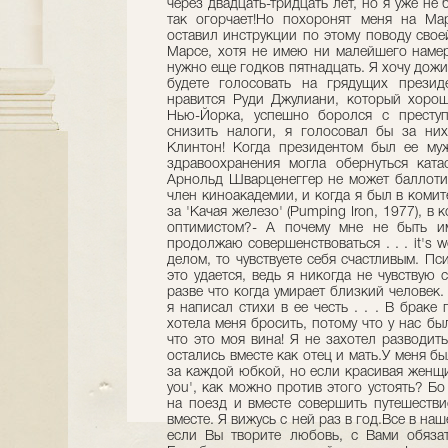
через двадцать-тридцать лет, но я уже не
так огорчает!Но похоронят меня на Мар
оставил инструкции по этому поводу свое
Марсе, хотя не имею ни малейшего наме
нужно еще годков пятнадцать. Я хочу дожит
будете голосовать на грядущих презид
нравится Руди Джулиани, который хорош
Нью-Йорка, успешно боролся с престу
снизить налоги, я голосовал бы за ни
Клинтон! Когда президентом был ее му
здравоохранения могла обернуться кат
Арнольд Шварценеггер не может баллотир
член киноакадемии, и когда я был в комит
за 'Качая железо' (Pumping Iron, 1977), в
оптимистом?- А почему мне не быть и
продолжаю совершенствоваться . . . it's 
делом, то чувствуете себя счастливым. П
это удается, ведь я никогда не чувствую
разве что когда умирает близкий человек.
я написал стихи в ее честь . . . В брак
хотела меня бросить, потому что у нас бы
что это моя вина! Я не захотел разводить
остались вместе как отец и мать.У меня б
за каждой юбкой, но если красивая женщин
you', как можно против этого устоять? Бо
на поезд и вместе совершить путешеств
вместе. Я вижусь с ней раз в год.Все в н
если Вы творите любовь, с Вами обязат