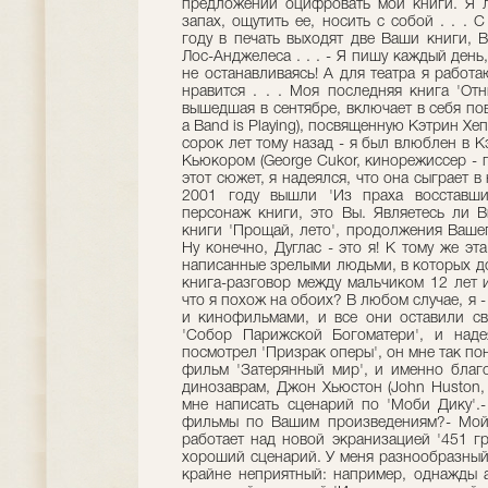
предложений оцифровать мои книги. Я л
запах, ощутить ее, носить с собой . . .
году в печать выходят две Ваши книги, 
Лос-Анджелеса . . . - Я пишу каждый день,
не останавливаясь! А для театра я работа
нравится . . . Моя последняя книга 'Отн
вышедшая в сентябре, включает в себя пов
a Band is Playing), посвященную Кэтрин Хе
сорок лет тому назад - я был влюблен в 
Кьюкором (George Cukor, кинорежиссер - 
этот сюжет, я надеялся, что она сыграет в 
2001 году вышли 'Из праха восставшие
персонаж книги, это Вы. Являетесь ли 
книги 'Прощай, лето', продолжения Вашег
Ну конечно, Дуглас - это я! К тому же эт
написанные зрелыми людьми, в которых до
книга-разговор между мальчиком 12 лет 
что я похож на обоих? В любом случае, я -
и кинофильмами, и все они оставили св
'Собор Парижской Богоматери', и наде
посмотрел 'Призрак оперы', он мне так по
фильм 'Затерянный мир', и именно благ
динозаврам, Джон Хьюстон (John Huston,
мне написать сценарий по 'Моби Дику'.
фильмы по Вашим произведениям?- Мой д
работает над новой экранизацией '451 гр
хороший сценарий. У меня разнообразный 
крайне неприятный: например, однажды 