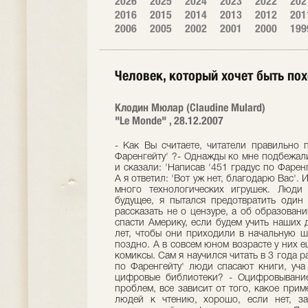
2026
2025
2024
2023
2022
202
2016
2015
2014
2013
2012
201
2006
2005
2002
2001
2000
199
Человек, который хочет быть по
Клодин Мюлар (Claudine Mulard)
"Le Monde" , 28.12.2007
- Как Вы считаете, читатели правильно 
Фаренгейту' ?- Однажды ко мне подбежали
и сказали: 'Написав '451 градус по Фаренг
А я ответил: 'Вот уж нет, благодарю Вас'. 
много технологических игрушек. Люди
будущее, я пытался предотвратить один
рассказать не о цензуре, а об образован
спасти Америку, если будем учить наших д
лет, чтобы они приходили в начальную шк
поздно. А в совсем юном возрасте у них е
комиксы. Сам я научился читать в 3 года ра
по Фаренгейту' люди спасают книги, уча 
цифровые библиотеки? - Оцифровывание
проблем, все зависит от того, какое прим
людей к чтению, хорошо, если нет, з