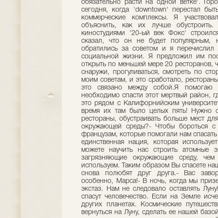
обязательно расти на одной ветке'. Гор
сегодня, когда 'downtown' перестал быт
коммерческие комплексы. Я участвова
объяснить, как их лучше обустроить.
киностудиями '20-ый век Фокс' строился
сказал, что он не будет популярным,
обратились за советом и я перечислил 
социальной жизни. Я предложил им пост
открыть по меньшей мере 20 ресторанов, 
снаружи, прогуливаться, смотреть по ст
моим советам, и это сработало, рестораны
это связано между собой.Я помогаю в
необходимо спасти этот мертвый район, г
это рядом с Калифорнийским университет
время их там было целых пять! Нужно с
рестораны, обустраивать больше мест дл
окружающей среды?- Чтобы бороться с 
французам, которые помогали нам спасать
единственная нация, которая использу
можете научить нас строить атомные э
загрязняющие окружающие среду, чем
используем. Таким образом Вы спасете н
снова полюбят друг друга.- Вас завор
особенно, Марса!- В ночь, когда мы приз
экстаз. Нам не следовало оставлять Лун
спасут человечество. Если на Земле исч
других планетах. Космические путешест
вернуться на Луну, сделать ее нашей базой