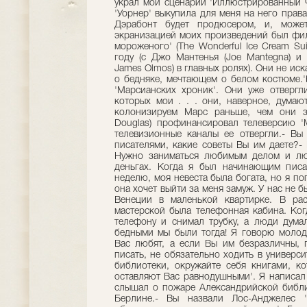
украл мой сценарий 'Иллюстрированный чело
'Уорнер' выкупила для меня на него права
Дэрабонт будет продюсером, и, може
экранизацией моих произведений был фил
мороженого' (The Wonderful Ice Cream Sui
году (с Джо Мантенья (Joe Mantegna) 
James Olmos) в главных ролях). Они не ис
о бедняке, мечтающем о белом костюме.'
'Марсианских хроник'. Они уже отвергл
которых мои . . . они, наверное, думают
колонизируем Марс раньше, чем они за
Douglas) профинансировал телеверсию '
телевизионные каналы ее отвергли.- В
писателями, какие советы Вы им даете?-
Нужно заниматься любимым делом и люб
деньгах. Когда я был начинающим писа
неделю, моя невеста была богата, но я по
она хочет выйти за меня замуж. У нас не 
Венеции в маленькой квартирке. В ра
мастерской была телефонная кабина. Когд
телефону и снимал трубку, а люди дума
бедными мы были тогда! Я говорю молод
Вас любят, а если Вы им безразличны, г
писать, не обязательно ходить в универси
библиотеки, окружайте себя книгами, ко
оставляют Вас равнодушными'. Я написал 
слышал о пожаре Александрийской библи
Берлине.- Вы назвали Лос-Анджелес '