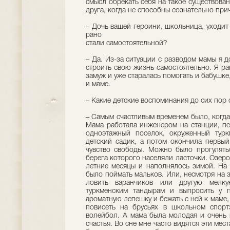
смысл обрекать себя на такое существован
друга, когда не способны сознательно при
– Дочь вашей героини, школьница, уходит
рано
стали самостоятельной?
– Да. Из-за ситуации с разводом мамы я д
строить свою жизнь самостоятельно. Я ра
замуж и уже старалась помогать и бабушке
и маме.
– Какие детские воспоминания до сих пор 
– Самым счастливым временем было, когда
Мама работала инженером на станции, п
одноэтажный поселок, окруженный турк
детский садик, а потом окончила первы
чувство свободы. Можно было прогулять
берега которого населяли ласточки. Озер
летние месяцы и наполнялось зимой. На
было поймать мальков. Или, несмотря на з
ловить варанчиков или другую мел
туркменским тандырам и выпросить у п
ароматную лепешку и бежать с ней к маме,
повисеть на брусьях в школьном спорт
волейбол. А мама была молодая и очень 
счастья. Во сне мне часто видятся эти мес