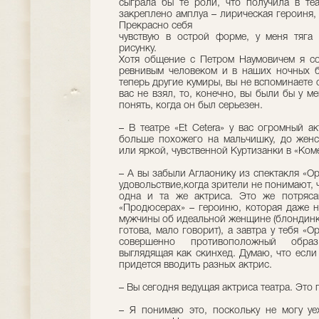
сыграла бы те роли, что получила в теа
закреплено амплуа – лирическая героиня, 
Прекрасно себя
чувствую в острой форме, у меня тяга 
рисунку.
Хотя общение с Петром Наумовичем я со
ревнивым человеком и в наших ночных бе
теперь другие кумиры, вы не вспоминаете 
вас не взял, то, конечно, вы были бы у м
понять, когда он был серьезен.
– В театре «Et Cetera» у вас огромный а
больше похожего на мальчишку, до жен
или яркой, чувственной Куртизанки в «Ко
– А вы забыли Аглаонику из спектакля «О
удовольствие,когда зрители не понимают, 
одна и та же актриса. Это же потряса
«Продюсерах» – героиню, которая даже н
мужчины об идеальной женщине (блондинка
готова, мало говорит), а завтра у тебя «
совершенно противоположный образ
выглядящая как скинхед. Думаю, что если 
придется вводить разных актрис.
– Вы сегодня ведущая актриса театра. Это
– Я понимаю это, поскольку не могу уе