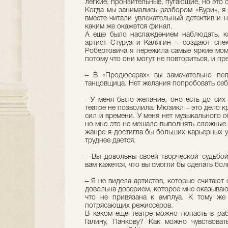
легкие, пронзительные, пугающие, но это с
Когда мы занимались разбором «Бури», я 
вместе читали увлекательный детектив и н
каким же окажется финал.
А еще было наслаждением наблюдать, к
артист Стуруа и Калягин – создают спе
Робертовича я пережила самые яркие моме
потому что они могут не повториться, и пр
– В «Продюсерах» вы замечательно пел
танцовщица. Нет желания попробовать себ
- У меня было желание, оно есть до сих 
театре не позволила. Мюзикл – это дело 
сил и времени. У меня нет музыкального о
но мне это не мешало выполнять сложные 
жанре я достигла бы больших карьерных ус
труднее дается.
– Вы довольны своей творческой судьбо
вам кажется, что вы смогли бы сделать бо
– Я не видела артистов, которые считают 
довольна доверием, которое мне оказывают
что не привязана к амплуа. К тому же
потрясающих режиссеров.
В каком еще театре можно попасть в раб
Галину, Панкову? Как можно чувствоват