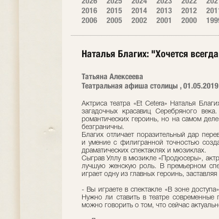
2026
2025
2024
2023
2022
202
2016
2015
2014
2013
2012
201
2006
2005
2002
2001
2000
199
Наталья Благих: "Хочется всегда 
Татьяна Алексеева
Театральная афиша столицы , 01.05.2019
Актриса театра «Et Cetera» Наталья Благ
загадочных красавиц Серебряного века.
романтических героинь, но на самом деле
безграничны.
Благих отличает поразительный дар пере
и умение с филигранной точностью созда
драматических спектаклях и мюзиклах.
Сыграв Уллу в мюзикле «Продюсеры», актр
лучшую женскую роль. В премьерном спек
играет одну из главных героинь, заставляя
- Вы играете в спектакле «В зоне доступа»
Нужно ли ставить в театре современные
можно говорить о том, что сейчас актуальн