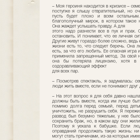
– Моя героиня находится в кризисе – сем
поступке я слышу отвратительный, но оч
пусть будет плохо и всем остальным
благополучный мирок, в котором такое 
Она жаждет услышать правду. А для
этого надо разнести все в пух и прах. 
остановить. И понимает, что ее личная си
Другие живут гораздо более сложно, ведь к
жизни есть то, что следует беречь. Она л
есть, за что его любить. Ее опасная игра
применила запрещенный метод. За свой 
она бы потеряла лицензию, хотя в р
оздоравливающий эффект
для всех пар.
– Посмотрев спектакль, я задумалась: с
люди жить вместе, если не понимают друг 
– На этот вопрос я для себя давно нашла
должны быть вместе, когда им лучше быть
помимо долга перед семьей, перед деть
уничтожить, не разрушить себя. Я переж
развод был безумно тяжелым, у нее было
сохранить брак, но, в каком аду они жили
Поэтому я уехала к бабушке. Если лю
оправданий продолжать такую жизнь: ни 
могут стать причинами, из-за которых имее