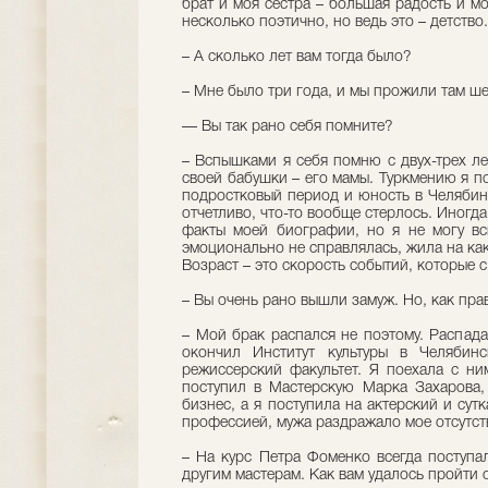
брат и моя сестра – большая радость и мо
несколько поэтично, но ведь это – детство.
– А сколько лет вам тогда было?
– Мне было три года, и мы прожили там ше
–– Вы так рано себя помните?
– Вспышками я себя помню с двух-трех л
своей бабушки – его мамы. Туркмению я п
подростковый период и юность в Челябин
отчетливо, что-то вообще стерлось. Иногд
факты моей биографии, но я не могу вс
эмоционально не справлялась, жила на как
Возраст – это скорость событий, которые с
– Вы очень рано вышли замуж. Но, как пр
– Мой брак распался не поэтому. Распад
окончил Институт культуры в Челябин
режиссерский факультет. Я поехала с ни
поступил в Мастерскую Марка Захарова,
бизнес, а я поступила на актерский и сут
профессией, мужа раздражало мое отсутст
– На курс Петра Фоменко всегда поступа
другим мастерам. Как вам удалось пройти 