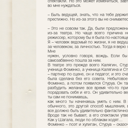
спектакли. Но это может измениться, зав
во мне нуждаться.
– Быть ведущей, знать, что на тебе держит
престижно. Но из-за этого вы не снимаетес
– Это не совсем так. Да, были предложени
из-за театра. Но чаще всего причина н
режиссер, которому бы я была по-настоящ
Я – человек ведомый по жизни, я не ведущ
за человеком, за личностью. Тогда я верю 
Мне
нужен, условно говоря, вождь. Если бы
самозабвенно пошла за ним.
В театре это прежде всего Калягин, Стур
ученица Фоменко, а ученица Калягина и С
– партнер по сцене, он и педагог, и это сч
была сделана без его совета. Небытово
Фоменко, а потом появился Стуруа. Он та
разбудить желание все время что-то прид
порадовать себя и его. Он удивительно ве
ты сам не понимаешь,
как много ты начинаешь уметь с ним. В 
обычного, это другой способ мышления, 
все должно быть удивительно фантастично
Вроде так не бывает, а его спектакли утв
Как у Шагала, люди по облакам ходят…
Фоменко – поэт и хулиган, Стуруа – сказо