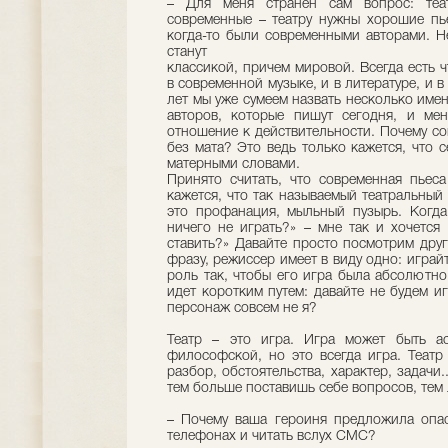
– Для меня странен сам вопрос: теа
современные – театру нужны хорошие пье
когда-то были современными авторами. Не
станут
классикой, причем мировой. Всегда есть ч
в современной музыке, и в литературе, и в
лет мы уже сумеем назвать несколько имен
авторов, которые пишут сегодня, и мен
отношение к действительности. Почему со
без мата? Это ведь только кажется, что 
матерными словами.
Принято считать, что современная пьес
кажется, что так называемый театральный 
это профанация, мыльный пузырь. Когда
ничего не играть?» – мне так и хочется
ставить?» Давайте просто посмотрим друг
фразу, режиссер имеет в виду одно: играй
роль так, чтобы его игра была абсолютно
идет коротким путем: давайте не будем иг
персонаж совсем не я?
Театр – это игра. Игра может быть а
философской, но это всегда игра. Театр
разбор, обстоятельства, характер, задачи
тем больше поставишь себе вопросов, тем 
– Почему ваша героиня предложила опас
телефонах и читать вслух СМС?