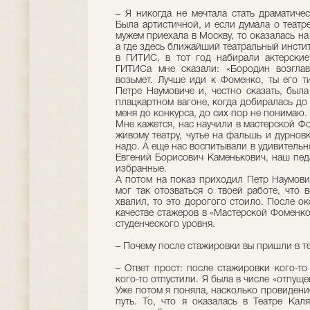
– Я никогда не мечтала стать драматичес
Была артистичной, и если думала о театре
мужем приехала в Москву, то оказалась на
а где здесь ближайший театральный инсти
в ГИТИС, в тот год набирали актерски
ГИТИСа мне сказали: «Бородин возглав
возьмет. Лучше иди к Фоменко, ты его ти
Петре Наумовиче и, честно сказать, была
плацкартном вагоне, когда добиралась до
меня до конкурса, до сих пор не понимаю.
Мне кажется, нас научили в мастерской Ф
живому театру, чутье на фальшь и дурновк
надо. А еще нас воспитывали в удивитель
Евгений Борисович Каменькович, наш педа
избранные.
А потом на показ приходил Петр Наумови
мог так отозваться о твоей работе, что
хвалил, то это дорогого стоило. После о
качестве стажеров в «Мастерской Фоменко
студенческого уровня.
– Почему после стажировки вы пришли в теа
– Ответ прост: после стажировки кого-то
кого-то отпустили. Я была в числе «отпущ
Уже потом я поняла, насколько провидение
путь. То, что я оказалась в Театре Кал