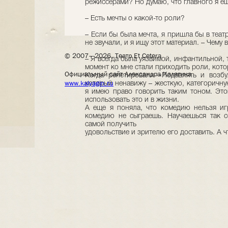
режиссерами? Но думаю, что главного я ещ
– Есть мечты о какой-то роли?
– Если бы была мечта, я пришла бы в теат
не звучали, и я ищу этот материал. – Чему
© 2007– 2026, Театр Et Cetera
– Я всегда была уязвимой, инфантильной,
момент ко мне стали приходить роли, кото
Официальный сайт Александра Калягина
Когда репетировали «Подавлять и возбу
www.kalyagin.ru
который ненавижу – жесткую, категоричну
я имею право говорить таким тоном. Этом
использовать это и в жизни.
А еще я поняла, что комедию нельзя иг
комедию не сыграешь. Научаешься так се
самой получить
удовольствие и зрителю его доставить. А ч