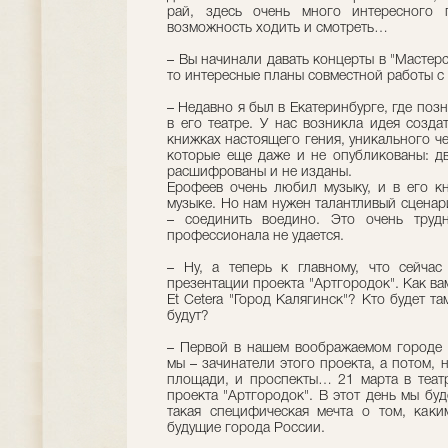
рай, здесь очень много интересного п
возможность ходить и смотреть…
– Вы начинали давать концерты в "Мастерс
то интересные планы совместной работы с
– Недавно я был в Екатеринбурге, где по
в его театре. У нас возникла идея созда
книжках настоящего гения, уникального ч
которые еще даже и не опубликованы: дв
расшифрованы и не изданы.
Ерофеев очень любил музыку, и в его к
музыке. Но нам нужен талантливый сценари
– соединить воедино. Это очень труд
профессионала не удается.
– Ну, а теперь к главному, что сейча
презентации проекта "Артгородок". Как ва
Et Cetera "Город Калягинск"? Кто будет т
будут?
– Первой в нашем воображаемом городе б
мы – зачинатели этого проекта, а потом, 
площади, и проспекты… 21 марта в театр
проекта "Артгородок". В этот день мы бу
такая специфическая мечта о том, каки
будущие города России.