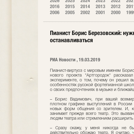
2026
2025
2024
2023
2022
202
2016
2015
2014
2013
2012
201
2006
2005
2002
2001
2000
199
Пианист Борис Березовский: нужн
останавливаться
РИА Новости , 19.03.2019
Пианист-виртуоз с мировым именем Борис
нового проекта "Артгородок" рассказ
эксперименте, о том, почему он решил в
особенностях русской фортепианной школы
о своих предпочтениях в музыке и ближай
– Борис Вадимович, при вашей всемирн
плотном графике выступлений в России 
новых форм общения со зрителем. И, к
занимает прежде всего театр. Это вызва
людям театра или стремлением расширить
– Сразу скажу, у меня никогда не бы
действительно обожаю театр. Я считаю, 