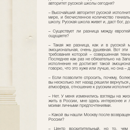
авторитет русской школы сегодня?
– Высочайший авторитет русской исполнит
мире, и бесчисленное количество гениал
школу. Русская школа живет и, даст бог, д
– Существует ли разница между европе
ощущаете?
– Такая же разница, как и в русской м
эмоциональная, очень душевная. Вот эти
требования которой – совершенная техни
Последнее как раз не обязательно на Запа
исполнение не достигает такой эмоциона
говорю, что это хуже или лучше, но она – д
– Если позволите спросить, почему, боле
вы несколько лет назад решили вернуться
атмосфера, отношение к русским исполни
– Нет. У меня изменились взгляды на жиз
жить в России, мне здесь интереснее и 
моими личными предпочтениями.
– Какой вы нашли Москву после возвраще
России?
– Центр восхитительный, но то, чем