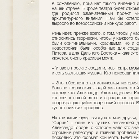
К сожалению, пока нет такого видения и
нашей стране. В фойе театра будет откры
где родился замечательный проект м
архитектурного видения. Нам бы хотел
выросло во всероссийский конкурс работ.
Речь идет, прежде всего, о том, чтобы у н
относились творчески, чтобы у каждого б
были оригинальными, красивыми, но и ф
новостройки были особенные для средн
Питера, а для Дальнего Востока – какие-то
кажется, очень красивая мечта.
– У вас в проекте соединились театр, музы
и есть застывшая музыка. Кто присоединил
– Это абсолютно артистическая история
больше творческих людей увлеклись этой
потому что Александр Александрович Ка
отнесся к нашей затее и с радостью прин
непрекращающийся творческий процесс. Во
тут нет никаких пределов.
На открытии будут выступать мои друзья
"Сирин" – один из лучших ансамблей д
Александр Гордон, о котором мало кто зна
огромный репертуар, и главная проблема д
поскольку это формат концерта. Будет ч