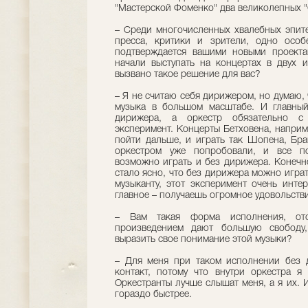
"Мастерской Фоменко" два великолепных "
– Среди многочисленных хвалебных эпите
пресса, критики и зрители, одно особ
подтверждается вашими новыми проекта
начали выступать на концертах в двух 
вызвано такое решение для вас?
– Я не считаю себя дирижером, но думаю, 
музыка в большом масштабе. И главный
дирижера, а оркестр обязательно с
эксперимент. Концерты Бетховена, наприм
пойти дальше, и играть так Шопена, Бра
оркестром уже попробовали, и все по
возможно играть и без дирижера. Конечно,
стало ясно, что без дирижера можно игра
музыканту, этот эксперимент очень инте
главное – получаешь огромное удовольстви
– Вам такая форма исполнения, от
произведением дают большую свободу
выразить свое понимание этой музыки?
– Для меня при таком исполнении без 
контакт, потому что внутри оркестра я
Оркестранты лучше слышат меня, а я их.
гораздо быстрее.