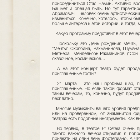
присоединиться Стас Намин. Активно в
Башмет и обещал быть. Но тут гарантир
Абрамович – человек очень артистический
измениться. Конечно, хотелось, чтобы бы
больше интереса к этой истории, и тогда, м
– Какую программу представит в этот вече
– Поскольку это День рождения Мечты, т
"Мечты" Скрябина, Рахманинова, Шумана,
Метнера, Мендельсон-Рахманинов ("Сон 
сказочное, космическое…
– А на этот концерт театр будет прод
приглашенные гости?
– 21 марта – это наш пробный шар, по
приглашенные. Но если такой формат ста
таким вечерам, то, конечно, будут прода
бесплатно.
– Многие музыканты вашего уровня предп
или на проверенном, от знаменитой фир
театрах есть подобные инструменты. Как в
– Во-первых, в театре Et Cetera очень 
такого важного вечера-открытия я поп
привезти на один день фортепиано. А что