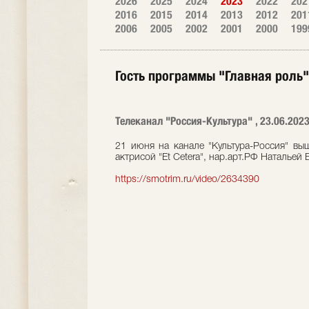
2026
2025
2024
2023
2022
202
2016
2015
2014
2013
2012
201
2006
2005
2002
2001
2000
199
Гость программы "Главная роль"
Телеканал "Россия-Культура" , 23.06.202
21 июня на канале "Культура-Россия" вы
актрисой "Et Cetera", нар.арт.РФ Натальей 
https://smotrim.ru/video/2634390