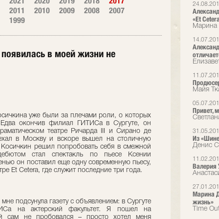
2021
2020
2019
2018
2017
24.08.20
2011
2010
2009
2008
2007
Александ
«Et Ceter
1999
Марина 
14.07.20
Александ
 появилась в моей жизни не
отличает
Елизаве
11.07.20
Продюсер
Майя Тк
05.07.20
Привет, м
осичкина уже были за плечами роли, о которых
Светлан
 Едва окончив филиал ГИТИСа в Сургуте, он
раматическом театре Ричарда III и Сирано де
31.05.20
Из «Шине
ехал в Москву и вскоре вышел на столичную
Денис Су
н Косичкин решил попробовать себя в смежной
дебютом стал спектакль по пьесе Ксении
11.02.20
енью он поставил еще одну современную пьесу,
Валерия 
ре Et Cetera, где служит последние три года.
Анастас
27.01.20
Марина 
жизнь»
 мне подсунула газету с объявлением: в Сургуте
Time Ou
ИСа на актерский факультет. Я пошел на
ый сам не пробовался – просто хотел меня