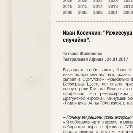
2026
2025
2024
2023
2022
2016
2015
2014
2013
2012
2006
2005
2002
2001
2000
Иван Косичкин: "Режиссура
случайно".
Татьяна Филиппова
Театральная Афиша , 24.01.2017
В двадцать c небольшим у Ивана К
иные актеры мечтают всю жизнь.
сыграл в Сургутском музыкально-д
Бержерака. Шесть лет спустя при
сцену в роли Гамлета. Вскоре Ива
профессии. Его режиссерским 
Драгунской «Пробка». Минувшей ос
«Лодочника» Анны Яблонской, в теат
– Почему вы решили стать актером?
– Я собирался идти в армию, а мама
набирается курс в филиал ГИТ
прослушивания с другом, котор