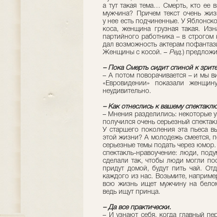
а тут такая тема… Смерть, кто ее 
мужчина? Причем текст очень жизн
у нее есть подчиненные. У Яблонск
коса, женщина грузная такая. Изн
партийного работника – в строгом 
дал возможность актерам пофантаз
Женщины с косой. –
Ред
.) предлож
– Пока Смерть сидит спиной к зрите
– А потом поворачивается – и мы ви
«Евровидении» показали женщин
неудивительно.
– Как отнеслись к вашему спектакл
– Мнения разделились: некоторые у
получился очень серьезный спектакл
У старшего поколения эта пьеса в
этой жизни? А молодежь смеется, п
серьезные темы подать через юмор.
спектакль-нравоучение: люди, под
сделали так, чтобы люди могли пос
придут домой, будут пить чай. От
каждого из нас. Возьмите, наприм
всю жизнь ищет мужчину на бело
ведь ищут принца.
– Да все практически.
– И узнают себя, когда главный пе