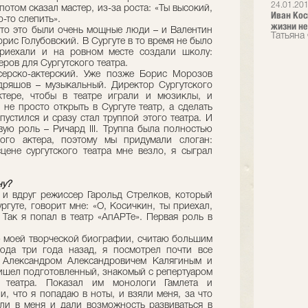
24.01.20
потом сказал мастер, из-за роста: «Ты высокий,
Иван Кос
о-то слепить».
жизни не
что это были очень мощные люди – и Валентин
Татьяна
рис Голубовский. В Сургуте в то время не было
приехали и на ровном месте создали школу:
ров для Сургутского театра.
ерско-актерский. Уже позже Борис Морозов
дряшов – музыкальный. Директор Сургутского
ктере, чтобы в теат­ре играли и мюзиклы, и
 не просто открыть в Сургуте театр, а сделать
устился и сразу стал труппой этого теат­ра. И
вую роль – Ричард III. Труппа была полностью
ого актера, поэтому мы придумали слоган:
ене сургутского театра мне везло, я сыграл
ну?
, и вдруг режиссер Гарольд Стрелков, который
ургуте, говорит мне: «О, Косичкин, ты приехал,
. Так я попал в театр «АпАРТе». Первая роль в
тью моей творческой биографии, считаю большим
юда три года назад, я посмотрел почти все
с Александром Александровичем Калягиным и
ишел подготовленный, знакомый с репертуаром
 театра. Показал им монологи Гамлета и
и, что я попадаю в ноты, и взяли меня, за что
ли в меня и дали возможность развиваться в