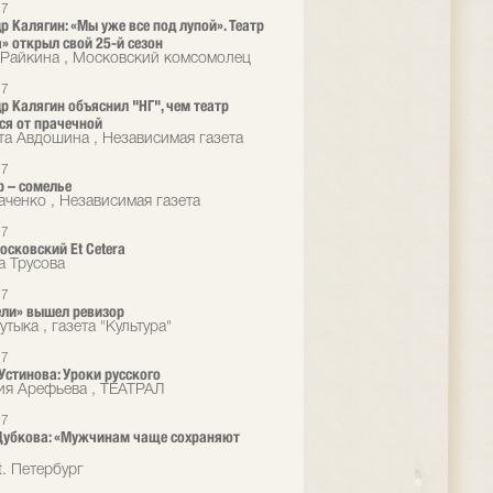
17
р Калягин: «Мы уже все под лупой». Театр
a» открыл свой 25-й сезон
Райкина , Московский комсомолец
17
р Калягин объяснил "НГ", чем театр
ся от прачечной
та Авдошина , Независимая газета
17
 – сомелье
аченко , Независимая газета
17
осковский Et Cetera
а Трусова
17
ли» вышел ревизор
тыка , газета "Культура"
17
Устинова: Уроки русского
ия Арефьева , ТЕАТРАЛ
17
Дубкова: «Мужчинам чаще сохраняют
t. Петербург