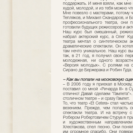
поддержать. И меня взяли, как мне 
худой, молодой, и из тебя можно чт
Мне повезло с мастерами, потому 
Тепляков, и Михаил Скандаров, и Бо
профессионального театра, они 
готовили будущих режиссеров и акте
Наш курс был смешанный, режисс
набрал актерский курс, а Олег Ку
театра мечтал о синтетическом а
драматические спектакли. Он хотел
там нечто уникальное. Наш курс вып
так, в 21 год, я получил свою пер
молодежная, ни одного возрастн
«Версия молодых». С ролями на сц
Сирано де Бержерака и Робин Гуда.
– Как вы попали на московскую сце
– В 2006 году я приехал в Москву
поставил со мной «Ричарда III» в С
отлично! Давай сделаем ”Гамлета”»
столичном театре – и сразу Гамлет.
То, что театр «Et Cetera» стал час
везением. Прежде, чем попасть с
спектакли театра. И на встречу 
Робером Робертовичем Стуруа я пр
и художественным направлением
Хлестакова, спел песню. Они понял
им огромное спасибо. Они повери