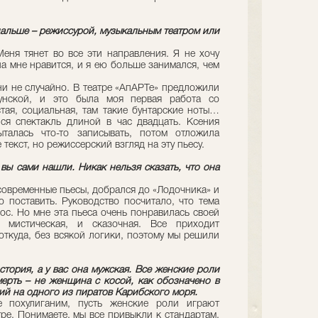
дальше – режиссурой, музыкальным театром или
Меня тянет во все эти направления. Я не хочу
а мне нравится, и я ею больше занимался, чем
ни не случайно. В театре «АпАРТе» предложили
гунской, и это была моя первая работа со
тая, социальная, там такие бунтарские ноты…
ся спектакль длиной в час двадцать. Ксения
талась что-то записывать, потом отложила
 текст, но режиссерский взгляд на эту пьесу.
вы сами нашли. Никак нельзя сказать, что она
 современные пьесы, добрался до «Лодочника» и
о поставить. Руководство посчитало, что тема
doc. Но мне эта пьеса очень понравилась своей
мистическая, и сказочная. Все приходит
откуда, без всякой логики, поэтому мы решили
стория, а у вас она мужская. Все женские роли
ерть – не женщина с косой, как обозначено в
жий на одного из пиратов Карибского моря.
е похулиганим, пусть женские роли играют
ре. Понимаете, мы все привыкли к стандартам,