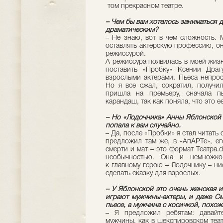
том прекрасном театре.
– Чем бы вам хотелось заниматься 
драматическим?
– Не знаю, вот в чем сложность. 
оставлять актерскую профессию, он
режиссурой.
А режиссура появилась в моей жиз
поставить «Пробку» Ксении Дра
взрослыми актерами. Пьеса непрос
Но я все сжал, сократил, получил
пришла на премьеру, сначала пы
карандаш, так как поняла, что это ее
– Но «Лодочника» Анны Яблонской 
попала к вам случайно.
– Да, после «Пробки» я стал читать
предложил там же, в «АпАРТе», ег
смерти и мат – это формат Театра.
необычностью. Она и немножко 
к главному герою – Лодочнику – ни
сделать сказку для взрослых.
– У Яблонской это очень жен
ская и
играют мужчины-актеры, и даже См
пьесе, а мужчина с косичкой, похо
– Я предложил ребятам: давайт
мужчины, как в шекспировском теат