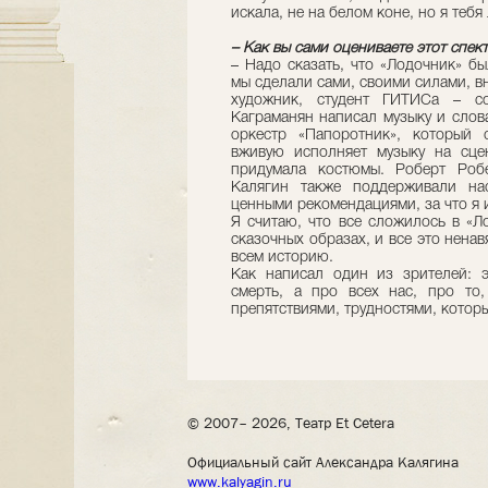
искала, не на белом коне, но я теб
– Как вы сами оцениваете этот спек
– Надо сказать, что «Лодочник» б
мы сделали сами, своими силами, вн
художник, студент ГИТИСа – со
Каграманян написал музыку и слов
оркестр «Папоротник», который 
вживую исполняет музыку на сцен
придумала костюмы. Роберт Роб
Калягин также поддерживали на
ценными рекомендациями, за что я 
Я считаю, что все сложилось в «Л
сказочных образах, и все это нена
всем историю.
Как написал один из зрителей: 
смерть, а про всех нас, про то
препятствиями, трудностями, котор
© 2007– 2026, Театр Et Cetera
Официальный сайт Александра Калягина
www.kalyagin.ru