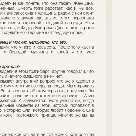
видел? И как понять, кто она такая? Женщина,
енный: Смерть тоже работает, как и мы все,
ой написано: сидит женщина, рядом с ней стоит
ачально я думал сделать из этого персонажа
костюме и с красной гвоздикой на груди. Но я
ировать, и Федор Бавтриков (исполнитель роли
ил сделать его героине шотландскую юбку.
лям и молчит, непонятно, кто это.
дим, что у него и коса есть. После того как на
у с бородой, мужчина с косой – это уже
ю зрители?
видели в этом трагифарс, другие говорили, что
ь и ничего смешного в нем нет.
ызывает внутренний вопрос: что же я сделал в
отому что у них все еще впереди. Мы старались
 Если говорить об этом серьезно, получился бы
умайте, ведь ничего потом не исправить… А мы
меяться. А задумаются пусть уже потом, когда
дельные моменты из этой истории попадают в
ер, историю Оли, которую любит Лодочник. Она
м коне, настоящего принца. Многие женщины
рсонаж кричит: да я не тот мужик, которого ты