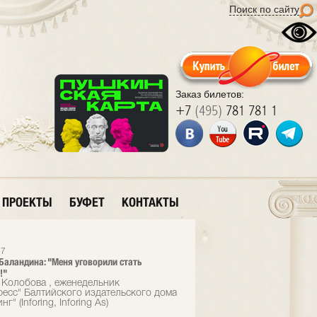
Поиск по сайту
Заказ билетов:
+7
(495)
781 781 1
ПРОЕКТЫ
БУФЕТ
КОНТАКТЫ
17
Баландина: "Меня уговорили стать
!"
 Колобова , еженедельник
есс" Балтийского издательского дома
г" (Inforing, Inforing As)