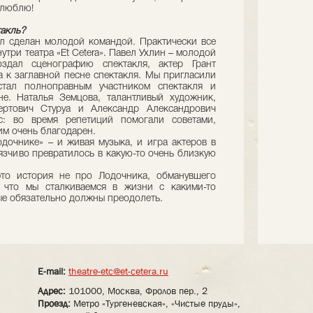
я люблю!
такль?
ыл сделан молодой командой. Практически все
утри театра «Et Cetera». Павел Ухлин – молодой
здал сценографию спектакля, актер Грант
а к заглавной песне спектакля. Мы пригласили
стал полноправным участником спектакля и
е. Наталья Земцова, талантливый художник,
ертович Стуруа и Александр Александрович
с: во время репетиций помогали советами,
им очень благодарен.
одочнике» – и живая музыка, и игра актеров в
вязчиво превратилось в какую-то очень близкую
это история не про Лодочника, обманувшего
, что мы сталкиваемся в жизни с какими-то
ые обязательно должны преодолеть.
E-mail:
theatre-etc@et-cetera.ru
Адрес:
101000, Москва, Фролов пер., 2
Проезд:
Метро «Тургеневская», «Чистые пруды»,