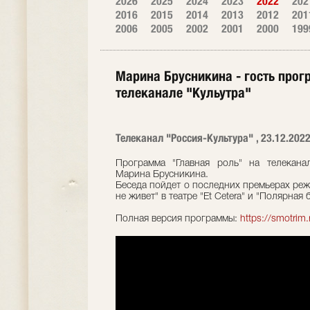
2026
2025
2024
2023
2022
202
2016
2015
2014
2013
2012
201
2006
2005
2002
2001
2000
199
Марина Брусникина - гость прог
телеканале "Кульутра"
Телеканал "Россия-Культура" , 23.12.202
Программа "Главная роль" на телеканал
Марина Брусникина.
Беседа пойдет о последних премьерах режи
не живет" в театре "Et Cetera" и "Полярная
Полная версия программы:
https://smotrim