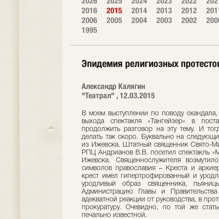
2026
2025
2024
2023
2022
202
2016
2015
2014
2013
2012
201
2006
2005
2004
2003
2002
200
1995
Эпидемия религиозных протесто
Александр Калягин
"Театрал" , 12.03.2015
В моем выступлении по поводу скандала,
выхода спектакля «Тангейзер» в пост
продолжить разговор на эту тему. И тог
делать так скоро. Буквально на следующ
из Ижевска. Штатный священник Свято-М
РПЦ Андрианов В.В. посетил спектакль «М
Ижевска. Священнослужителя возмутило
символов православия – Креста и архие
крест имел гипертрофированный и уродл
уродливый образ священника, пьяни
Администрацию Главы и Правительства
адекватной реакции от руководства, в прот
прокуратуру. Очевидно, по той же стат
печально известной.