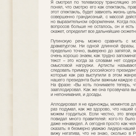
Я смотрел по телевизору трансляцию это
понял, что смотрю его как спектакль, прав
этот спектакль, будет зависеть жизнь цел
совершенно грандиозный, с массой дейс
но выразительном оформлении. Когда по
вопросов больше не осталось, он и есть 
скажет, определит все дальнейшие сюжетн
Путинскую речь можно сравнить с мо
драматургом. Ни одной длинной фразы, 
предельно точно, выверено до запятой, 
очень хорошо знаем, как трудно запоминат
текст – это когда за словами нет содер
смысловой нагрузки. Артисты называют
следовать примеру российского президент
которые как раз выступили в этом жанре
нашего президента были важным каждое сл
На фразе: «Вы хоть понимаете теперь, ч
зааплодировал. Как же она прозвучала вы
и непонимания, и досады.
Аплодировал я не единожды, моментов для
раз подумал, как же здорово, что нашей 
можем гордиться. Если честно, это впер
повидал много правителей: кого-то было 
даже ненавидел. А сегодня просто как чел
сказать: я безмерно уважаю лидера нашей с
вижу негатива, что не знаю, сколько в 