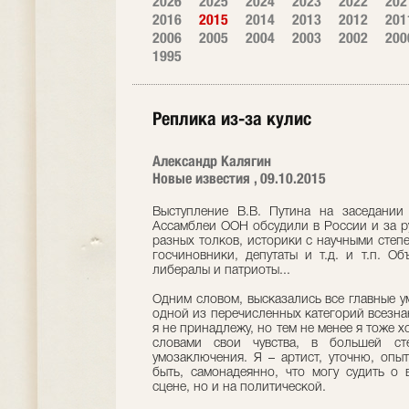
2026
2025
2024
2023
2022
202
2016
2015
2014
2013
2012
201
2006
2005
2004
2003
2002
200
1995
Реплика из-за кулис
Александр Калягин
Новые известия , 09.10.2015
Выступление В.В. Путина на заседании
Ассамблеи ООН обсудили в России и за р
разных толков, историки с научными степ
госчиновники, депутаты и т.д. и т.п. 
либералы и патриоты...
Одним словом, высказались все главные у
одной из перечисленных категорий всезн
я не принадлежу, но тем не менее я тоже х
словами свои чувства, в большей ст
умозаключения. Я – артист, уточню, опы
быть, самонадеянно, что могу судить о 
сцене, но и на политической.