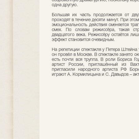
современную драматургию, поскольку коро
одна другую.
Большая их часть продолжается от дву
проходят в течение десяти минут. При этом
эмоциональность действия сменяется тра
смех. По словам режиссёра, такая стр
двадцатого века. Режиссёру остаётся ли
эффект становится очевидным.
На репетиции спектакля у Петера Штейна 
он провёл в Москве. В спектакле занято око
есть почти вся труппа. В роли Бориса Г
артист России, приглашённый из Вахт
пригласили народного артиста РФ Бор
играют А. Кормилицына и С. Давыдов – актё