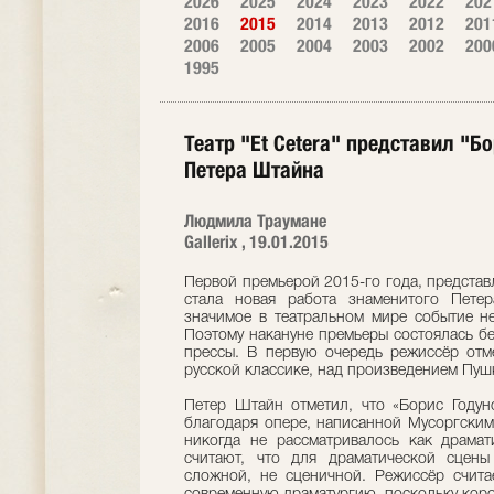
2026
2025
2024
2023
2022
202
2016
2015
2014
2013
2012
201
2006
2005
2004
2003
2002
200
1995
Театр "Et Cetera" представил "Б
Петера Штайна
Людмила Траумане
Gallerix , 19.01.2015
Первой премьерой 2015-го года, представле
стала новая работа знаменитого Пете
значимое в театральном мире событие не
Поэтому накануне премьеры состоялась б
прессы. В первую очередь режиссёр отм
русской классике, над произведением Пуш
Петер Штайн отметил, что «Борис Годун
благодаря опере, написанной Мусоргским
никогда не рассматривалось как драмат
считают, что для драматической сцены
сложной, не сценичной. Режиссёр считае