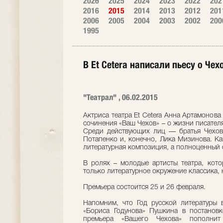
2026
2025
2024
2023
2022
202
2016
2015
2014
2013
2012
201
2006
2005
2004
2003
2002
200
1995
В Et Cetera написали пьесу о Чех
"Театрал" , 06.02.2015
Актриса театра Et Cetera Анна Артамонова
сочинения «Ваш Чехов» – о жизни писателя
Среди действующих лиц — братья Чеховы
Потапенко и, конечно, Лика Мизинова. Как
литературная композиция, а полноценный 
В ролях – молодые артисты театра, кото
только литературное окружение классика, 
Премьера состоится 25 и 26 февраля.
Напомним, что Год русской литературы в
«Бориса Годунова» Пушкина в постанов
премьера «Вашего Чехова» пополни