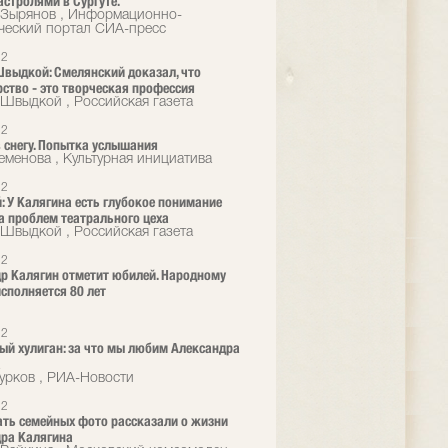
астролями в Сургуте.
 Зырянов , Информационно-
ческий портал СИА-пресс
22
выдкой: Смелянский доказал, что
ство - это творческая профессия
Швыдкой , Российская газета
22
 снегу. Попытка услышания
еменова , Культурная инициатива
22
 У Калягина есть глубокое понимание
 проблем театрального цеха
Швыдкой , Российская газета
22
р Калягин отметит юбилей. Народному
исполняется 80 лет
22
ый хулиган: за что мы любим Александра
а
урков , РИА-Новости
22
ть семейных фото рассказали о жизни
ра Калягина