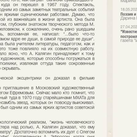
после того, как сыграл "Записки сумасшедшего"
Марина 
 куда он перешел в 1967 году. Спектакль,
одним из самых заметных театральных событий
18.05.20
Поэзия и
н яркими сценическими работами. Думаю, что
Дарина 
ой из важнейших в жизни артиста. Она была
ом, глубоким знатоком творческого метода М.
27.04.20
человеком, к сожалению, очень рано ушедшим
"Известия
, вспоминая ее, написал: "...было что-то
построил
амом ядре ее души, в самой природе ее души".
газета "
а была учителем литературы, педагогом, как и
это тоже повлияло на их совместную работу.
ло ясно, что А. Калягин принадлежит к тому
у художников, которые способны погружаться в
психики, извлекая оттуда такие сокровенные
 скрывать.
ической эксцентрики он доказал в фильме
о приглашение в Московский художественный
легом Ефремовым. Сейчас мало кто помнит, что
нный туда в 1970 году старейшинами МХАТа для
ансамбль звезд, которых он повсюду выискивал.
 был одним из самых ярких артистов советской
ологический реализм, "жизнь человеческого
тера над ролью, А. Калягин доказал, что ему
еатру". Достаточно вспомнить их дуэт с Олегом