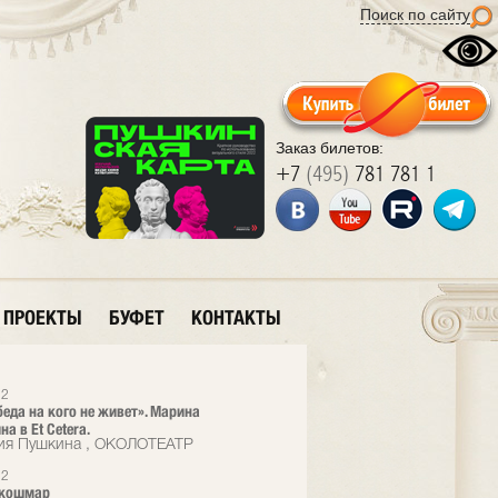
Поиск по сайту
Заказ билетов:
+7
(495)
781 781 1
ПРОЕКТЫ
БУФЕТ
КОНТАКТЫ
22
беда на кого не живет». Марина
а в Et Cetera.
ия Пушкина , ОКОЛОТЕАТР
22
 кошмар