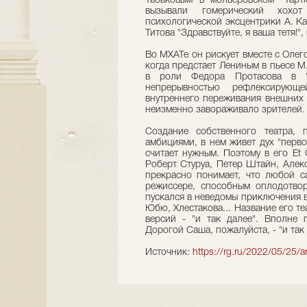
Табаковым в мольеровском "Тарт
вызывали гомерический хохот
психологической эксцентрики А. К
Титова "Здравствуйте, я ваша тетя!
Во МХАТе он рискует вместе с Оле
когда предстает Лениным в пьесе М.
в роли Федора Протасова в "
непрерывностью рефлексирующ
внутреннего переживания внешних с
неизменно завораживало зрителей.
Создание собственного театра,
амбициями, в нем живет дух "первог
считает нужным. Поэтому в его Et
Роберт Стуруа, Петер Штайн, Алек
прекрасно понимает, что любой с
режиссере, способным оплодотво
пускался в неведомы приключения в
Юбю, Хлестакова... Название его т
версий - "и так далее". Вполне
Дорогой Саша, пожалуйста, - "и так 
Источник:
https://rg.ru/2022/05/25/