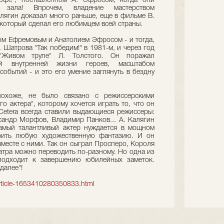
юфе", поставленном А. Эфросом, когда они
 зала! Впрочем, владение мастерством
алягин доказал много раньше, еще в фильме В.
", который сделал его любимцем всей страны.
гом Ефремовым и Анатолием Эфросом - и тогда,
 Шатрова "Так победим!" в 1981-м, и через год
Живом трупе" Л. Толстого. Он поражал
ей внутренней жизни героев, масштабом
обытий - и это его умение заглянуть в бездну
 похоже, не было связано с режиссерскими
о актера", которому хочется играть то, что он
 Cetera всегда ставили выдающиеся режиссеры:
сандр Морфов, Владимир Панков... А. Калягин
амый талантливый актер нуждается в мощном
рить любую художественную фантазию. И он
месте с ними. Так он сыграл Просперо, Короля
еатра можно переводить по-разному. Но одна из
 подходит к завершению юбилейных заметок.
далее"!
article-1653410280350833.html