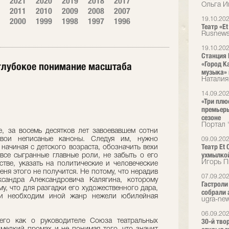
2021
2020
2019
2018
2017
Ольга И
2011
2010
2009
2008
2007
2000
1999
1998
1997
1996
19.10.20
Театр «E
Rusnews
19.10.20
Станция 
«Город К
 глубокое понимание масштаба
музыка» в
Наталия
14.09.20
«Три плю
премьеры
сезоне
Портал 
, за восемь десятков лет завоевавшем сотни
свои неписаные каноны. Следуя им, нужно
09.09.20
Театр Et
начиная с детского возраста, обозначить вехи
ухмылко
 все сыгранные главные роли, не забыть о его
Игорь П
ве, указать на политические и человеческие
еня этого не получится. Не потому, что нерадив
07.09.20
сандра Александровича Калягина, которому
Гастроли
му, что для разгадки его художественного дара,
собрали 
сти необходим иной жанр нежели юбилейная
ugra-new
06.09.20
30-й тво
его как о руководителе Союза театральных