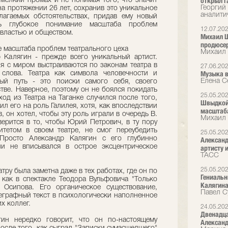
открыл г
 мелкий промах и не понимая того, что значит
Георгий
а протяжении 26 лет, сохранив это уникальное
аналити
агаемых обстоятельствах, придав ему новый
ь глубокое понимание масштаба проблем
12.07.20
 властью и обществом.
Михаил Ш
продюсер
е масштаба проблем театрального цеха
Михаил 
 Калягин - прежде всего уникальный артист.
ния с миром выстраиваются по законам театра в
27.06.20
Музыка в
слова. Театра как символа человечности и
Елена С
ый путь - это поиски самого себя, своего
стве. Наверное, поэтому он не боялся покидать
25.05.20
ход из Театра на Таганке случился после того,
Швыдкой:
ил его на роль Галилея, хотя, как впоследствии
масштаба
он хотел, чтобы эту роль играли в очередь В.
Михаил 
верится в то, чтобы Юрий Петрович, в ту пору
тетом в своем театре, не смог переубедить
25.05.20
 Просто Александр Калягин с его глубинно
Александ
и не вписывался в острое эксцентрическое
артисту 
ТАСС
25.05.20
ру была заметна даже в тех работах, где он по
Гениальн
 как в спектакле Теодора Вульфовича "Только
Калягин
 Осипова. Его органическое существование,
Павел С
еграфный текст в психологически наполненное
х коллег.
24.05.20
Двенадца
ин нередко говорит, что он по-настоящему
Александ