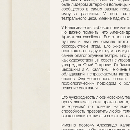
деятелей России, пеняя за каждый
быть лидером актерской вольницы н
сообщество в самых разных предл
импульс развития. У него ест
театрального цеха. Умение ладить с
У Калягина есть глубокое понимани
Но важно помнить, что Александр
Артист par excellence. Его отноше
лучшем и высшем смысле этого 
бескорыстной игры. Его жизненн
непохожего на других пути в искус
самые благополучные театры. Его у
как художественный совет не утверд
утверждал Юрий Петрович Любимов, 
Высоцкий и А. Калягин. Не очень 
обладавший непререкаемым автори
членов Художественного совета.
психологическим подходом к рол
решение спектакля.
Его чужеродность любимовскому теат
праву занимал роли протагониста,
телеграммы" по повести Валерия
способность превратить любой тел
высказывание отличали его от многи
Именно поэтому Александр Каляг