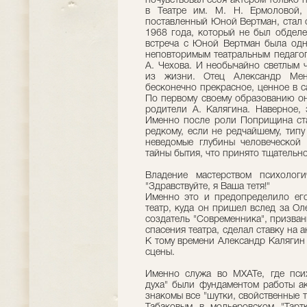
почувствовал себя актером только 
в Театре им. М. Н. Ермоловой,
поставленный Юной Вертман, стал 
1968 года, который не был обделе
встреча с Юной Вертман была одн
неповторимым театральным педагог
А. Чехова. И необычайно светлым 
из жизни. Отец Александр Мень
бесконечно прекрасное, ценное в с
По первому своему образованию он
родители А. Калягина. Наверное, 
Именно после роли Поприщина ста
редкому, если не редчайшему, тип
неведомые глубины человеческой 
тайны бытия, что принято тщательно
Владение мастерством психолог
"Здравствуйте, я Ваша тетя!"
Именно это и предопределило ег
театр, куда он пришел вслед за О
создатель "Современника", призва
спасения театра, сделал ставку на 
К тому времени Александр Калягин
сцены.
Именно служа во МХАТе, где псих
духа" были фундаментом работы ак
знакомы все "шутки, свойственные т