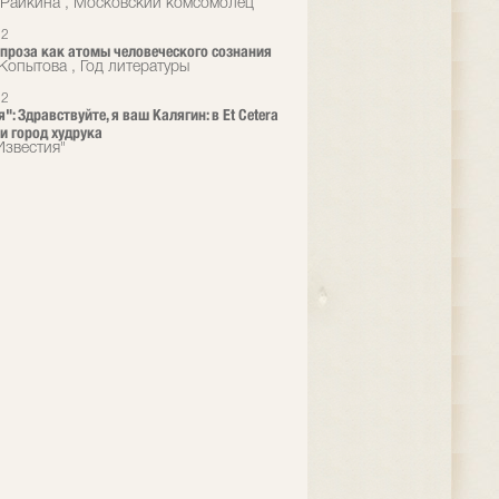
Райкина , Московский комсомолец
22
 проза как атомы человеческого сознания
Копытова , Год литературы
22
": Здравствуйте, я ваш Калягин: в Et Cetera
и город худрука
Известия"