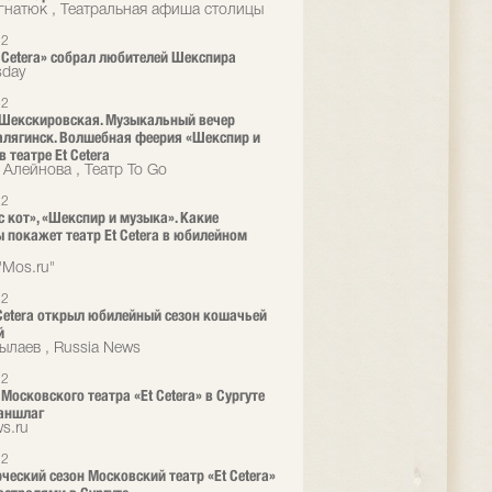
гнатюк , Театральная афиша столицы
22
t Cetera» собрал любителей Шекспира
day
22
Шекскировская. Музыкальный вечер
алягинск. Волшебная феерия «Шекспир и
 театре Et Cetera
 Алейнова , Театр To Go
22
с кот», «Шекспир и музыка». Какие
 покажет театр Et Cetera в юбилейном
"Mos.ru"
22
 Cetera открыл юбилейный сезон кошачьей
й
ылаев , Russia News
22
 Московского театра «Et Cetera» в Сургуте
аншлаг
s.ru
22
рческий сезон Московский театр «Et Cetera»