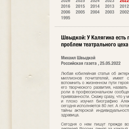
2026
2025
2024
2023
2022
2016
2015
2014
2013
2012
2006
2005
2004
2003
2002
1995
Швыдкой: У Калягина есть
проблем театрального цеха
Михаил Швыдкой
Российская газета , 25.05.2022
Любая юбилейная статья об актере
миллионов почитателей, имеет 
вспомнить о жизненном пути героя 
его творческого развития, назвать
роли в профессиональном сообщест
привязанности. Скажу сразу, что у м
и плохо изучил биографию Алек
сегодня исполняется 80 лет. А пото
тайны актерской индивидуально
здравица.
Сегодня о нем пишут прежде вс