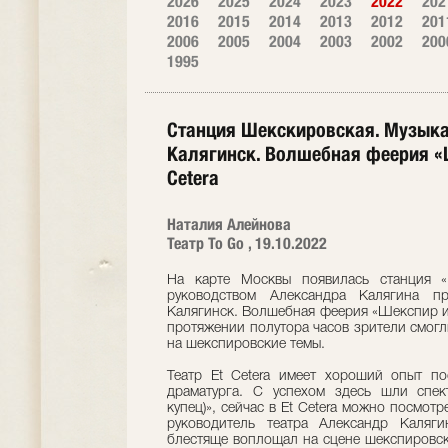
2026
2025
2024
2023
2022
202
2016
2015
2014
2013
2012
201
2006
2005
2004
2003
2002
200
1995
Станция Шекскировская. Музыка
Калягинск. Волшебная феерия «Ш
Cetera
Наталия Алейнова
Театр To Go , 19.10.2022
На карте Москвы появилась станция «Ш
руководством Александра Калягина пр
Калягинск. Волшебная феерия «Шекспир и 
протяжении полутора часов зрители смогл
на шекспировские темы.
Театр Et Cetera имеет хороший опыт по
драматурга. С успехом здесь шли спек
купец)», сейчас в Et Cetera можно посмо
руководитель театра Александр Каляг
блестяще воплощал на сцене шекспировск