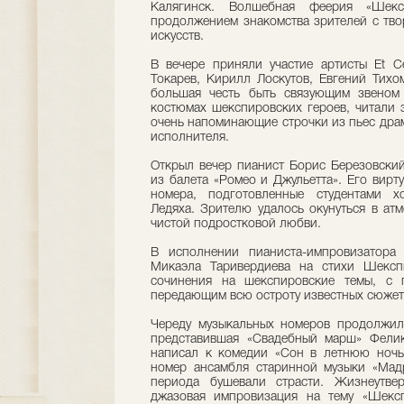
Калягинск. Волшебная феерия «Шек
продолжением знакомства зрителей с твор
искусств.
В вечере приняли участие артисты Et C
Токарев, Кирилл Лоскутов, Евгений Тих
большая честь быть связующим звеном
костюмах шекспировских героев, читали 
очень напоминающие строчки из пьес драм
исполнителя.
Открыл вечер пианист Борис Березовски
из балета «Ромео и Джульетта». Его вир
номера, подготовленные студентами х
Ледяха. Зрителю удалось окунуться в ат
чистой подростковой любви.
В исполнении пианиста-импровизатора 
Микаэла Таривердиева на стихи Шекспи
сочинения на шекспировские темы, с 
передающим всю остроту известных сюжет
Череду музыкальных номеров продолжила
представившая «Свадебный марш» Фелик
написал к комедии «Сон в летнюю ночь
номер ансамбля старинной музыки «Мадр
периода бушевали страсти. Жизнеутве
джазовая импровизация на тему «Шекс