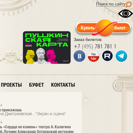
Поиск по сайту
Заказ билетов:
+7
(495)
781 781 1
ПРОЕКТЫ
БУФЕТ
КОНТАКТЫ
14
е прикажешь
на Дмитриевская , "Экран и сцена"
14
ь «Сердце не камень» театра А. Калягина
A. Почему Александр Островский актуален