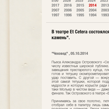
5:00
2026
2025
2024
2023
2017
2016
2015
2014
2013
2007
2006
2005
2004
2003
1997
1996
1995
1994
1993
В театре Et Cetera состоял
камень".
"Чеховед" , 05.10.2014
Пьеса Александра Островского «Се
числу известных широкой публике.
завещания престарелого купца, пл
готов и тетушку скомпрометироват
удар поставить. С другой — вокр
этой самой тетушки, которой под
мудрости и которую корысти ради 
таки Мольер в чистом виде — даже
финале. Так Островского в театре «
Принимаясь за свое полотно, пет
отобрал себе в палитру лишь самы