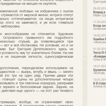
ь, кажется, не способны испытать искреннего
Григори
в придуманных на эмоции не скупятся.
28.05.20
нежеланной любовью на избранника с пылом
Вперед в
 отрекаются от мирской жизни; интриги плетут
Иван Ши
ально «отпечатывается» на лицах интриганов
17.04.20
ор этого не замечают); а уж если гневаться
Когда ан
я меблировка.
Анжелик
ле многообразием не отличается. Художник
19.02.20
 Островского привычного им подробного
Ошибки б
 несколько стульев, да появляющийся при
«Женск
 вот и вся обстановка. Не условная, но и не
мая. Быт Григория Дитятковского здесь не
01.02.20
Театр Et 
я условность ему тут значительно ближе. На нее
«Комеди
 и не лишенная легкости, сценографическая
Ольга Ф
16.01.20
дополнение, периодически используемое на
Грузинск
одмостков — вширь, вглубь и ввысь — занято
Любовь 
ей (по три на один ряд). Причем двери эти
ь планшет сцены на дополнительные четыре
10.01.20
В Et Cet
азовывать и три сквозных коридора, раскрывая
Алена К
е зеркало и белоснежный задник. Задник, на
я действие еще одного — на этот раз теневого
премьере, вообще, не ограничивает свою