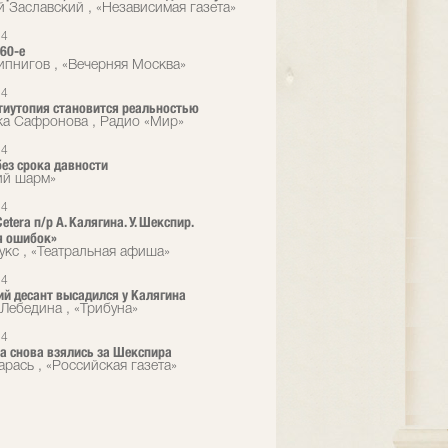
й Заславский , «Независимая газета»
14
 60-е
пнигов , «Вечерняя Москва»
14
тиутопия становится реальностью
а Сафронова , Радио «Мир»
14
ез срока давности
ий шарм»
14
Cetera п/р А. Калягина. У. Шекспир.
я ошибок»
укс , «Театральная афиша»
14
ий десант высадился у Калягина
Лебедина , «Трибуна»
14
era снова взялись за Шекспира
арась , «Российская газета»