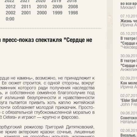
2022
2021
2020
2019
2018
во все в
2012
2011
2010
2009
2008
Михаил 
2002
2001
2000
1999
1998
07.10.20
0:00
Жизнь че
Ирина А
05.10.20
В театре
ся пресс-показ спектакля "Сердце не
"Сердце 
"Чехове
30.09.20
В театре
"Сердце 
Анжелик
рдце не камень», возможно, не принадлежит к
02.09.20
Как мол
 Ее сюжет строится, с одной стороны, вокруг
Ирина А
емянник которого ради получения наследства
ь, и собственное семейное благополучие под
02.07.20
уг излишней безупречности и нравственности
'Elder Sis
руга пытается привить хоть каплю житейской
John Fr
почти соблазняет молодой приказчик. Просто-
 с обязательной глубокомысленной моралью в
09.06.20
Советско
Et Cetera» и играют — крупно и фарсово.
Наталья
ербургский режиссер Григорий Дитятковский,
02.06.20
е яркие актерские краски: сочные, лишенные
Веселые,