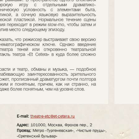
 рамками. В пространстве одного спектакля
ерскую игру с отдельными драматико-
еническую условность с элементами быта,
тикой, а сочную языковую выразительность
еской пластикой. Нормальное течение сцены
ия переходит в режим slow-mo, чтобы затем и
тупив место следующему эпизоду.
казать, что режиссер выстраивает свою версию
нематографическом ключе. Однако введение
театра теней или откровенно театральной
акль театра «Et Cetera» в куда более сложно
трасти и театр, обманы и музыка, — подобное
лабевающую заинтересованность зрительного
сюжет, прописанный драматургом почти полтора
зким и понятным, причем, как ни странно, на
даже более понятным, чем на уровне слов.
E-mail:
theatre-etc@et-cetera.ru
Адрес:
101000, Москва, Фролов пер., 2
Проезд:
Метро «Тургеневская», «Чистые пруды»,
«Сретенский бульвар»