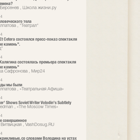
ремена?
Берсенев , Школа жизни.ру
14
ловеческого тела
лпатова , "Театрал"
14
 Et Cetera состоялся пресс-показ спектакля
не камень".
д"
14
 Калягина состоялась премьера спектакля
не камень"
а Сафронова , Мир24
14
оды мы были
лпатова , «Театральная Афиша»
14
ter' Shows Soviet Writer Volodin's Subtlety
eedman , «The Moscow Times»
14
е совершенное
 Витвицкая , VashDosug.RU
14
 крикливые, со словами Володина на устах