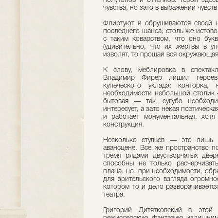
полутонов и оттенков. Герои здес
чувства, но зато в выражении чувст
Флиртуют и обрушиваются своей 
последнего шанса; столь же истово
с таким коварством, что оно букв
(удивительно, что их жертвы в уп
изволят, то прощай вся окружающа
К слову, меблировка в спектак
Владимир Фирер лишил героев
купеческого уклада: конторка,
необходимости небольшой столик —
бытовая — так, сугубо необходи
интересует, а зато некая поэтическа
и работает монументальная, хотя
конструкция.
Несколько стульев — это лишь 
авансцене. Все же пространство п
тремя рядами двустворчатых двер
способны не только расчерчиват
плана, но, при необходимости, обр
для зрительского взгляда огромно
котором то и дело разворачиваетс
театра.
Григорий Дитятковский в этой 