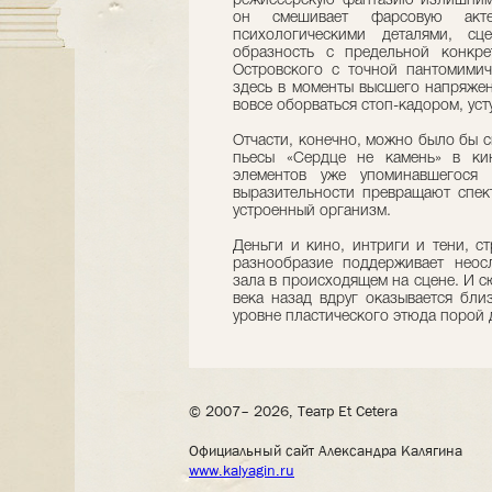
режиссерскую фантазию излишними
он смешивает фарсовую акт
психологическими деталями, сц
образность с предельной конкре
Островского с точной пантомимич
здесь в моменты высшего напряжен
вовсе оборваться стоп-кадором, ус
Отчасти, конечно, можно было бы с
пьесы «Сердце не камень» в ки
элементов уже упоминавшегося 
выразительности превращают спект
устроенный организм.
Деньги и кино, интриги и тени, с
разнообразие поддерживает неос
зала в происходящем на сцене. И 
века назад вдруг оказывается бли
уровне пластического этюда порой 
© 2007– 2026, Театр Et Cetera
Официальный сайт Александра Калягина
www.kalyagin.ru