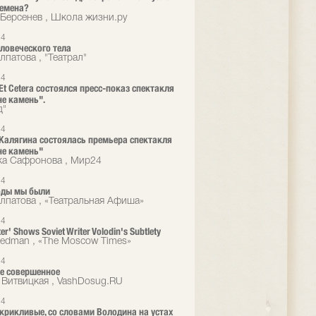
ремена?
Берсенев , Школа жизни.ру
14
ловеческого тела
лпатова , "Театрал"
14
 Et Cetera состоялся пресс-показ спектакля
не камень".
д"
14
 Калягина состоялась премьера спектакля
не камень"
а Сафронова , Мир24
14
оды мы были
лпатова , «Театральная Афиша»
14
ter' Shows Soviet Writer Volodin's Subtlety
eedman , «The Moscow Times»
14
е совершенное
 Витвицкая , VashDosug.RU
14
 крикливые, со словами Володина на устах