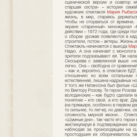
сценической версии и соавтор 
старшая сестра» – история семей
художник спектакля
Мария Рыбасо
жизнь, в мир, стараясь держатьс
Чтобы не оторваться от времени, 
экране «старинный» киножурнал «
действии – 1972 года, где среди пол
о сборах урожая появляются в кад
строители, потом – актеры. Жизнь и
Спектакль начинается с выхода
Мар
Надю. А она начинает с монолога 
зрители подсказывают ей. Так нал
Скосырева с заявленной выше «нес
легко. Она – свободна от сравнений
– как и, вероятно, в спектакле БДТ
отношению ко всем остальным г
естественней, лишена надрывных но
У того же Натансона был фильм «Шу
по Виктору Розову. Те герои Розов
володинские – как будто сделали е
понятнее – кто свой, а кто враг. Дяд
(на премьере, особенно в первом дей
то сильнее, то легче), но девочки, 
сложность мирной жизни… Спектак
«Шумные дни», так часто его герои 
жестикулируя в подтверждение сказ
наблюдая за происходящим на сц
простодушие их оборачивалось та