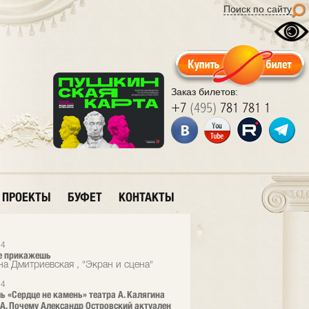
Поиск по сайту
Заказ билетов:
+7
(495)
781 781 1
ПРОЕКТЫ
БУФЕТ
КОНТАКТЫ
14
е прикажешь
на Дмитриевская , "Экран и сцена"
14
ь «Сердце не камень» театра А. Калягина
A. Почему Александр Островский актуален