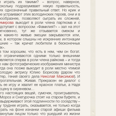
 играть их такими? – вопрос, наверное,
скольку подразумевает некую правильность,
их однозначный правильный ответ. Но крик и
е устраивают этих володинских героев, они и в
нообразнее, позволяют сыграть их сложней,
имирова
выходит в роли члена парткома и с
ступает с вопросом: «Фамилия?» – зал на этот
мгновенно, тут же отзывается смехом и
ях какие-то живые эмоции закрываются или,
м, в котором слышны не искренние интонации
яшние – так кричат любители в бесконечных
х».
в том хорошем, что есть в нем, чем он богат.
не ограничиваются одними только внешними
вляется сперва в роли члена райкома – и тогда
е нам фотографические изображения министра
огда она позже выходит в роли местно чтимой
молодую актрису Юлию Борисову (даром что
стер, гений своего дела
Николай Максимов
!). И
трогательная. Живая. Прекрасен ее диалог с
ь ее игру и хвалит ее красное платье, а Надя
а сцену в сиреневом…
ого настоящих вещей, сумочек, проигрыватель,
Мороз и Снегурочка стоят на старом буфете, и
 выдерживают этой подлинности по соседству –
 труднее играть, оказывается, не только когда
играть на фоне изнанки старой афиши фильма
пахнутым лицом только что ушедшей из жизни