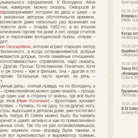
музыкального оформления. У Володина «Моя
Григори
ная, камерная, можно сказать, Скворцов (и
28.05.20
ва
)разворачивает историю во двор и шире – в
Вперед в
я указанных автором обстоятельств времени.
Иван Ши
вспектакле даже несколько раз возникает на
Новости дня» – сперва 1962-го, а во втором
17.04.20
итических героев тех дней и лет, среди отчетов
Когда ан
ре и персонажи володинской пьесы, сперва –
Анжелик
дет!
19.02.20
ии Скосыревой
, которая играет старшую сестру
Ошибки б
Белинского, а когда останавливается, добрые
«Женск
аживаются добрые, почти семейные отношения.
опоставимостью» справляется, надо сказать,
01.02.20
. Другая. Проще. Естественнее. Понятнее. Хотя
Театр Et 
, и уж точно – как в фильме, она – другая и по
«Комеди
ероям. Остальные часто кричат, ее речь –
Ольга Ф
т.
мный день», снятый,правда, не по Володину, а
16.01.20
Грузинск
а – прямолинейнее,можно даже сказать – проще,
Любовь 
ще один шаг в сторону от войны, где все было
я, Ухов (
Иван Косичкин
) – фронтовик, хромает
10.01.20
ствии, – путаясь, то на одну, то на другую ногу,
В Et Cet
сестры, выросшие в детском доме, уже постигают
Алена К
ль театра Et Cetera можно было бы назвать
кричат и шумят, активно и как-то прямолинейно
анных слов. Так что не раз останавливаешься,
ене: неужели «они» вправду были такими, и
кой вот крикливостью и выражалось прямым,