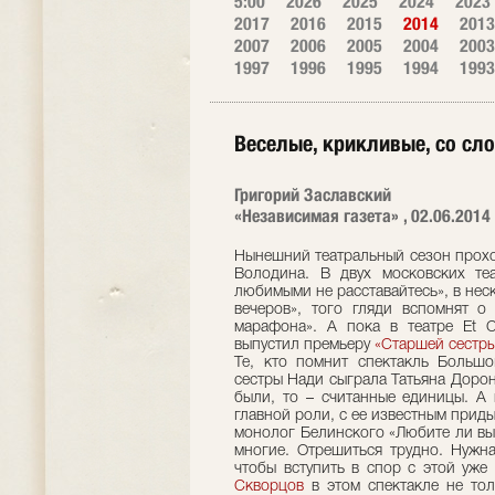
5:00
2026
2025
2024
2023
2017
2016
2015
2014
2013
2007
2006
2005
2004
2003
1997
1996
1995
1994
1993
Веселые, крикливые, со сл
Григорий Заславский
«Независимая газета» , 02.06.2014
Нынешний театральный сезон прохо
Володина. В двух московских те
любимыми не расставайтесь», в нес
вечеров», того гляди вспомнят о
марафона». А пока в театре Et 
выпустил премьеру
«Старшей сестр
Те, кто помнит спектакль Большо
сестры Нади сыграла Татьяна Дорони
были, то – считанные единицы. А
главной роли, с ее известным прид
монолог Белинского «Любите ли вы 
многие. Отрешиться трудно. Нужна
чтобы вступить в спор с этой уже 
Скворцов
в этом спектакле не тол