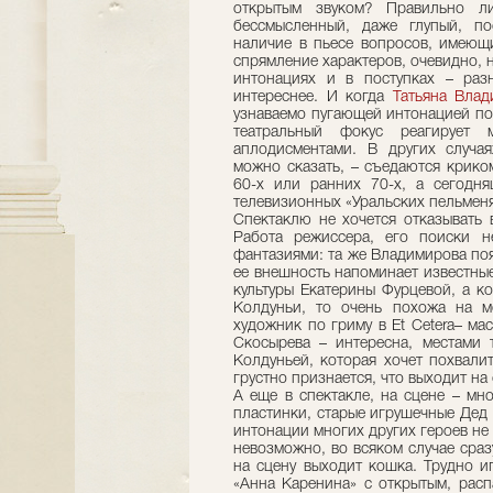
открытым звуком? Правильно ли
бессмысленный, даже глупый, по
наличие в пьесе вопросов, имеющ
спрямление характеров, очевидно, н
интонациях и в поступках – раз
интереснее. И когда
Татьяна Влад
узнаваемо пугающей интонацией под
театральный фокус реагирует 
аплодисментами. В других случа
можно сказать, – съедаются крико
60-х или ранних 70-х, а сегодн
телевизионных «Уральских пельменя
Спектаклю не хочется отказывать 
Работа режиссера, его поиски 
фантазиями: та же Владимирова поя
ее внешность напоминает известны
культуры Екатерины Фурцевой, а к
Колдуньи, то очень похожа на 
художник по гриму в Et Cetera– ма
Скосырева – интересна, местами 
Колдуньей, которая хочет похвалит
грустно признается, что выходит н
А еще в спектакле, на сцене – мн
пластинки, старые игрушечные Дед 
интонации многих других героев не
невозможно, во всяком случае сразу
на сцену выходит кошка. Трудно 
«Анна Каренина» с открытым, рас