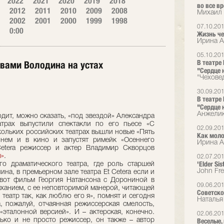
2022
2021
2020
2019
2018
во все в
2012
2011
2010
2009
2008
Михаил 
2002
2001
2000
1999
1998
07.10.20
0:00
Жизнь че
Ирина А
05.10.20
В театре
овами Володина на устах
"Сердце 
"Чехове
30.09.20
В театре
"Сердце 
Анжелик
дит, можно сказать, «под звездой» Александра
атрах выпустили спектакли по его пьесе «С
02.09.20
кольких российских театрах вышли новые «Пять
Как мол
 нем и в кино и запустят римейк «Осеннего
Ирина А
Cetera режиссер и актер Владимир Скворцов
ы»
.
02.07.20
'Elder Sis
го драматического театра, где роль старшей
John Fr
на, в премьерном зале театра Et Cetera если и
 вот фильм Георгия Натансона с Дорониной в
09.06.20
ыханием, с ее неповторимой манерой, читающей
Советско
театр так, как люблю его я», помнят и сегодня
Наталья
, пожалуй, отчаянная режиссерская смелость,
«эталонной версией». И – актерская, конечно.
02.06.20
ько и не просто режиссер, он также – автор
Веселые,