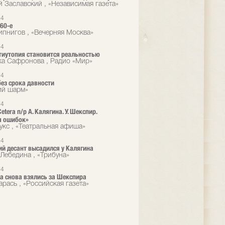
й Заславский , «Независимая газета»
14
 60-е
пнигов , «Вечерняя Москва»
14
тиутопия становится реальностью
а Сафронова , Радио «Мир»
14
ез срока давности
ий шарм»
14
Cetera п/р А. Калягина. У. Шекспир.
я ошибок»
укс , «Театральная афиша»
14
ий десант высадился у Калягина
Лебедина , «Трибуна»
14
era снова взялись за Шекспира
арась , «Российская газета»