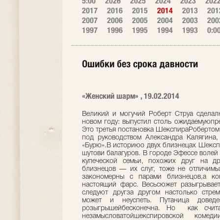
5:00
2026
2025
2024
2023
202
2017
2016
2015
2014
2013
201
2007
2006
2005
2004
2003
200
1997
1996
1995
1994
1993
0:0
Ошибки без срока давности
«Женский шарм» , 19.02.2014
Великий и могучий Роберт Струа сделал
новом году: выпустил столь ожидаемуюпр
Это третья постановка ШекспираРобертом
под руководством Александра Калягина,
«Бурю».В историюо двух близнецах Шексп
шутови балагуров. В городе Эфессе волей
купеческой семьи, похожих друг на д
близнецов — их слуг, тоже не отличимы
закономерны с парами близнецов,а ко
настоящий фарс. Весьсюжет разыгрывает
следуют другза другом настолько стрем
может и неуспеть. Путаница довед
розыгрышейбесконечна. Но как счит
незамысловатойшекспировской коме