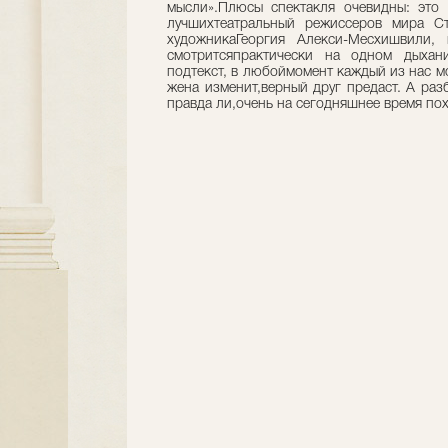
мысли».Плюсы спектакля очевидны: это 
лучшихтеатральный режиссеров мира Ст
художникаГеоргия Алекси-Месхишвили,
смотритсяпрактически на одном дыхан
подтекст, в любоймомент каждый из нас мо
жена изменит,верный друг предаст. А разб
правда ли,очень на сегодняшнее время по