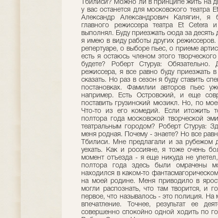
Тбилиси? Можно ли в принципе жить на д
у вас останется для московского театра Е
Александр Александрович Калягин, я 
главного режиссера театра Еt Cetera 
выполнял. Буду приезжать сюда за десять 
я имею в виду работы других режиссеров. 
репертуаре, о выборе пьес, о приеме артис
есть я остаюсь членом этого творческого
будете? Роберт Стуруа: Обязательно.
режиссера, я все равно буду приезжать в
сказать. Но раз в сезон я буду ставить с
постановках. Фамилии авторов пьес уж
например. Есть Островский, и еще сов
поставить грузинский мюзикл. Но, по мо
Что-то из его комедий. Если итожить т
полтора года московской творческой эм
театральным городом? Роберт Стуруа: Зд
меня родная. Почему - знаете? Но все равн
Тбилиси. Мне предлагали и за рубежом д
уехать. Как и россияне, я тоже очень б
момент отъезда - я еще никуда не улетел
полтора года здесь были омрачены мо
находился в каком-то фантасмагорическом
на моей родине. Меня приводило в ярост
могли распознать, что там творится, и г
первое, что называлось - это полиция. На
впечатление. Точнее, результат ее де
совершенно спокойно одной ходить по го