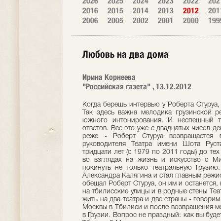
2026
2025
2024
2023
2022
202
2016
2015
2014
2013
2012
201
2006
2005
2002
2001
2000
199
Любовь на два дома
Ирина Корнеева
"Российская газета" , 13.12.2012
Когда берешь интервью у Роберта Стуруа, 
Так здесь важна мелодика грузинской ре
южного интонирования. И неспешный т
ответов. Все это уже с двадцатых чисел д
реже - Роберт Стуруа возвращается 
руководителя Театра имени Шота Руст
тридцати лет (с 1979 по 2011 годы) до те
во взглядах на жизнь и искусство с М
покинуть не только театральную Грузию
Александра Калягина и стал главным режис
обещал Роберт Стуруа, он им и останется,
на тбилисские улицы и в родные стены Теа
жить на два театра и две страны - говори
Москвы в Тбилиси и после возвращения мос
в Грузии. Вопрос не праздный: как вы буд