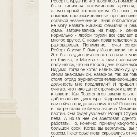
Роберт Стуруа: Но что творилось помимо и 
была типичная потемкинская деревня,
элементарный тоталитаризм. Согласен, 
опытных профессиональных прогрессивны
остаться незамеченной. Зная лоббистскую
не могу назвать никаких фамилий и реа
суммы затрачивались на пиар. Я сейч
нормально - любой грузин все сделает д
многое другое. С новым правительством вы
разговаривал. Понимание, точки сопри
Роберт Стуруа: Я был у Иванишвили, но я
Это была аудиенция просто в связи с мо
не близко, в Москве я с ним познакоми
получилось, что на второй день после выб
Видимо, тогда он хотел излить свою душу к
своим знакомым он, наверное, так же гов
стоял отряд журналистов-телевизионщико
должность мне предлагали? И пришел в
считаю, что никогда не стремился к власти
к власти. Как Товстоногов замечательно 
добровольная диктатура. Кадровыми воп
вам сейчас придется заниматься? После в
в театре стала любимая актриса Михаила
партии. Она будет уволена? Роберт Стуруа:
пела. А из-за нее он арестовал одного
работать. Но, конечно, причину какую-то 
большой срок. Когда вы вернулись, вы 
совсем. Некоторые люди скрывались от мен