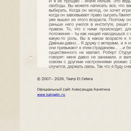
И я их прощаю - иначе нельзя. Это вед
свободы. Вы можете написать все, что ва
выбирать. Когда он молод, он хочет играт
когда он завоевывает право сыграть Гамлет
уже вышел из этого возраста. Поэтому он 
раньше него учился в институте, решит 
правом. То, что с ними происходит, дл
положение - ты как нищий находишься с п
какую-то роль. Вы в каком возрасте к 
Давным-давно... Я дружу с актерами, и я н
они привыкают к этим страданиям... ...и б
существенного не хватает. Роберт Стуру
говорят: меня давно не занимали, и вал
совсем с другими настроениями уезжаю 2
случится, держать связь. Так что я буду оч
© 2007– 2026, Театр Et Cetera
Официальный сайт Александра Калягина
www.kalyagin.ru