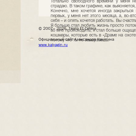
© 2007– 2026, Театр Et Cetera
Официальный сайт Александра Калягина
www.kalyagin.ru