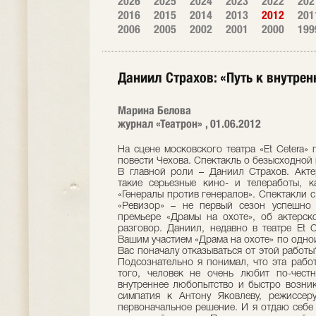
2026
2025
2024
2023
2022
202
2016
2015
2014
2013
2012
201
2006
2005
2002
2001
2000
199
Даниил Страхов: «Путь к внутрен
Марина Белова
журнал «Театрон» , 01.06.2012
На сцене московского театра «Et Cetera» премьера – «Драма на охоте» по ранней повести Чехова. Спектакль о безысходной пустоте обнаженной человеческой души. В главной роли – Даниил Страхов. Актер, в фильмографии которого числятся такие серьезные кино- и телеработы, как «Перегон», «Дети Арбата», «Исаев», «Генералы против генералов». Спектакли с его участием – «Варшавская мелодия» и «Ревизор» – не первый сезон успешно идут в Театре на Малой Бронной. О премьере «Драмы на охоте», об актерской профессии, о театре и кино – наш разговор. Даниил, недавно в театре Et Cetera состоялась премьера спектакля с Вашим участием «Драма на охоте» по одноименной повести Чехова. Что заставляло Вас поначалу отказываться от этой работы? Внутренний инстинкт самосохранения. Подсознательно я понимал, что эта работа должна будет вывернуть меня. Кроме того, человек не очень любит по-честному смотреть на себя в зеркало. Но внутреннее любопытство и быстро возникшая профессиональная и человеческая симпатия к Антону Яковлеву, режиссеру спектакля, заставили меня поменять первоначальное решение. И я отдаю себе отчет в том, что спектакль дышит своей непростой жизнью. Простите за высокий стиль, но такая работа может стать шагом как к внутреннему падению, так и внутренней чистке. Что для меня в конечном итоге «Драма на охоте», я не могу ответить. Я этого пока не знаю. Это рискованный шаг… Именно поэтому я и отказывался. Я понимал, что эту работу нужно делать предельно честно по отношению к себе. В Яковлеве я нашел творческого друга, настоящего собеседника, в каком-то смысле увидел в нем отражение себя. И найдя такого человека, посредством работы я решился задать себе эти вопросы. Другое дело, найду ли я на них ответы. Вообще, смысл не в ответах, а в вопросах. Ваш герой, Сергей Петрович Камышев – человек, попавший в замкнутый круг неверия и бессмысленности жизни. Он отчаялся или все же ищет выход? Это сложный вопрос, и однозначно на него ответить нельзя. Человек – разновекторное животное. Одновременно со жгучим желанием жить в человеке присутствует инстинкт самоуничтожения. Да, он попал в ловушку из гордыни, неверия, алкоголизма, безбожия. Хочет ли он вырваться? Конечно, хочет. Но дело в том, что за стенами его кошмаров – жизнь, которую он боится еще больше. Камышев прячет себя от мира, но сидит он в этом мешке без кожи. У нас очень интересная была история с афишей. Мы предлагали театру много вариантов, начиная с фотографий Брессона (Анри Картье-Брессон (1908-2004), выдающийся фотограф XX века – прим. автора), которые абсолютно отвечали внутренней раздвоенности, стертости взгляда Камышева на окружающий мир. Но театру они не нравились: им нужно было лицо исполнителя. И вдруг совершено неожиданно мы пришли к довольно простой и ясной с точки зрения мысли афише, сделали ее за пятнадцать минут. Это прыжок в пропасть, во время которого Камышев не зажмуривает глаза. Очень точная интонация того, что происходит с этим человеком. Он летит в пропасть, но он до конца будет с интересом наблюдать за падением, пока его голова не будет разбита о камни внизу. У него есть надежда на возрождение? В конце, когда Камышев вспоминает о том, что он сделал и, казалось бы, вот сейчас должен испытать чувство раскаяния и ужаса, он прячется за очередной маской безумия. Он опять убегает от Бога, от раскаяния, от примирения с самим собой. Никакого будущего, к сожалению, у этого человека нет. Мы с Антоном не поклонники чернушных спектаклей, для нас «кишки ради кишок» – не цель в профессии. Но в данном конкретном случае почти медицинское отсутствие надежды в конце для зрителей полезнее, чем сладкий пряник. Мы не пошли дурным сериальным путем, когда в завершении обязательно нужно показать лучик света в темном царстве. Мы осмелились сделать это и, с моей точки зрения, абсолютно правы. И идем мы к финалу, не подразумевая наслаждения от показа внутренних нечистот Камышева. Нет там наслаждения – там один сплошной ужас и мука. Что Вам лично помогает не угодить в состояние Камышева? Что придает жизни смысл? Смысл жизни в жизни, начнем с этого. Во внутренней способности радоваться ей и в том числе всем испытаниям, которые в этой жизни случаются. А зрителей спектакль должен чему-то учить? Учат в школе. Здесь очень важная вещь: если раньше театр брал на себя функцию церкви, исповеди, проповеди и замещал собой некоторые иные институты в обществе, то сейчас в этом нет необходимости. Гораздо честнее и одновременно труднее ставить правильные вопросы, не задумывая конкретных результатов. И все-таки были же мотивы, которые подтолкнули к созданию спектакля «Драма на охоте»? Мой мотив один – это внутренний разговор с самим собой. Что касается зрителя, то я чувствую, когда выхожу на поклоны, как со стороны зала идет волна отторжения: они все еще смотрят на меня как на Камышева. Не скажу, что это приятно. Но значит, результат есть. С этим внутренним ощущением безысходности и пустоты они придут домой, нальют себе чайку… И, возможно, кто-то из них не забудет на следующий день о вопросах, которые мы поставили, и «отравится» спектаклем. К чему это приведет, уже его личное дело. Мы не врачи, не психологи, не психотерапевты и не священники. На Ваш взгляд