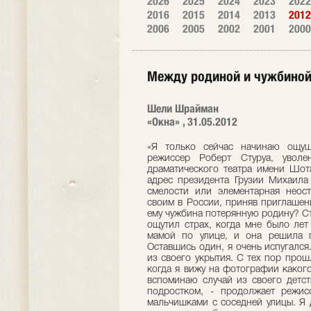
2026
2025
2024
2023
2022
2016
2015
2014
2013
2012
2006
2005
2002
2001
2000
Между родиной и чужбино
Шели Шрайман
«Окна» , 31.05.2012
«Я только сейчас начинаю ощущать масштаб потери», - говорит известный режиссер Роберт Стуруа, уволенный прошлым летом из Государственного драматического театра имени Шота Руставели за неосторожные высказывания в адрес президента Грузии Михаила Саакашвили. Что это было: акт гражданской смелости или элементарная неосторожность? Станет ли грузинский режиссер своим в России, приняв приглашение московского театра «Et Cetera»? Заменит ли ему чужбина потерянную родину? Страх сопровождает нас с детства - Первый раз я ощутил страх, когда мне было лет шесть, - говорит Роберт Стуруа. – Мы шли с мамой по улице, и она решила поиграть со мной, спрятавшись за деревом. Оставшись один, я очень испугался. Мама это сразу почувствовала и тут же вышла из своего укрытия. С тех пор прошло семьдесят лет, а я до сих пор не забыл… И когда я вижу на фотографии какого-нибудь ребенка со страхом в глазах, то сразу вспоминаю случай из своего детства. Второй раз я ощутил нечто подобное уже подростком, - продолжает режиссер. – Друзья позвали меня на разборку с мальчишками с соседней улицы. Я дрожал от одной мысли о предстоящей драке, но отказаться было нельзя – дело чести! Мы пришли на место, но ждали напрасно: наши противники так и не явились. Помню, я был так счастлив, что мне не пришлось участвовать в драке! -Существует мнение, что некоторые поступки люди совершают, чтобы преодолеть собственный страх. Вы согласны? - Есть в этом доля правды, конечно. В 1973-м я поставил спектакль «Кваркаре» по пьесе Какабадзе, написанной им еще в 1920-х годах – задолго до возникновения фашизма. Я превратил эту пьесу в притчу о тиранах: в провинции после смены власти появляется случайный человек, волей обстоятельств, он становится в уезде главным, превращаясь в диктатора, и все вокруг начинает меняться самым непредсказуемым образом. С этим спектаклем впоследствии возникли серьезные осложнения. Людям запрещали на него ходить. Я предвидел, что так будет, и устроил его прогон ночью при полном зале, куда пускали всех желающих. Помню, моя мама очень волновалась за меня, но мы пережили эту историю достаточно легко. Самым значительным для искусства я считаю период шестидесятых годов – все начали говорить правду. Темы власти и человека, свободы и тирании были постоянными в репертуаре театра. Как исчезает страх -Все ваши страхи остались в детстве? -Они трансформировались в нечто другое. В какой-то момент я обнаружил в себе страх перед скоплением больших масс людей и в последнее время, до отъезда из Грузии, на митинги уже не ходил. У меня появилось ощущение, что, находясь в толпе, ты теряешь себя, становишься ее частью и вынужден ей подчиняться. -В вашей жизни были по-настоящему опасные моменты? -Да. В начале 1990-х, в период правления первого президента Грузии Гамсахурдии, я попал в список нежелательных элементов, которых собирались устранить. -Кто вас внес в этот список и почему? Одна из очень талантливых актрис нашего театра неожиданно подалась в политику. Очаровательная и свободная женщина поддалась искушению власти. Возможно, захотела стать главной фигурой в театре. Я никак не ожидал, что именно она внесет меня в черный список. -И что за этим последовало? -Ожидание, что за тобой могут прийти в любой момент. В детстве я пережил нечто подобное. Я тогда учился в пятом классе, и у меня были два друга. Один жил на правую сторону от меня, а второй по левую. И оба они сгинули в одну ночь вместе со своими семьями. Их отцы были объявлены врагами народа. А я пришел, как всегда, утром вызвать их во двор, и вдруг из дверей выходит тетя одного из друзей в слезах и говорит: «Их ночью увезли». У одного из них отец пережил плен, второй получил орден Почетного легиона во Франции. Так в одно утро я потерял двух своих лучших друзей. Один из них спустя годы вернулся, а второй нет. В начале 1990-х подобно, наверно, могла случиться со мной, - продолжает режиссер. – У моего дома тогда дежурили разные люди, они не были моими друзьями, но собирались меня защищать. -Хочу задать вам неожиданный вопрос. Если бы вам довелось стоять у стенки и вам предложили бы назвать свое последнее желание, каким бы оно было? Стуруа смеется: -Я его палачам не сказал бы! Не уверен, что они его выполнили бы. – Продолжает уже серьезно: - Вообще-то я об этом иногда думаю… Вот приводят меня на допрос, следователь открывает ящик и достает из него плоск