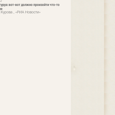
12
туруа: вот-вот должно произойти что-то
ее
 Курова , «РИА Новости»