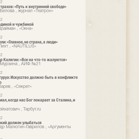
12
трахов: «Путь к внутренней свободе»
Белова , журнал «Театрон»
12
диной и чужбиной
айман , «Окна»
12
ли: «Главное, не страна, а люди»
Лихт , «NAUTILUS»
12
р Калягин: «Все на что-то жалуются»
 Мурзина , АИФ №21
12
туруа: Искусство должно быть в конфликте
ю
барев , «Секрет»
12
мал, когда нас Бог покарает за Сталина, и
йхатович , Тарбут.ru
12
кий должен улыбаться
др Малюгин-Гаврилов , «Аргументы