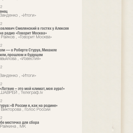
12
енец
Ванденко , «Итоги»
12
овлевич Смелянский в гостях у Алексея
на радио «Говорит Москва»
 Райков , «Говорит Москва»
12
ели — о Роберте Стуруа, Михаиле
или, прошлом и будущем
авьялова , «Известия»
12
Ванденко , «Итоги»
12
 «Латвия – это мой климат, моя аура!»
ШАВРЕЙ , Телеграф.lv
12
уруа: «В России я, как на родине»
 Викторова , Голос России
12
ебе местечко для сбора
Райкина , МК