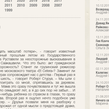
2021
2020
2019
2018
2017
2011
2010
2009
2008
2007
10.12.20
Возвращ
1999
Андрей 
24.11.20
Давид Як
й
Райкова 
Алексей
13.11.20
Гия Канч
Саакашв
Ольга З
озубцы, чтобы меня пытать… - Делает паузу, усмехается. – А я ему говорю: «Давайте ваши документы. Все подпишу!» Ну это я шучу, конечно. Вообще-то я боль хорошо выдерживаю. – Подумав, добавляет: - Но на самом деле никто не может знать, как он поведет себя в подобной ситуации… -А чем закончилась для вас история в начале 1990-х? -Вскоре я уехал работать в Финляндию, а когда вернулся, то застал в Грузии войну. Повсюду стреляли, а я возвращался из театра поздно ночью и почему-то совсем не ощущал страха. Возможно, это было своего рода фрондирование… Потом я снова надолго уехал. -А что вы ощутили, когда вернулись из-за границы в очередной раз – после прихода к власти нынешнего президента?-Тот же самый вопрос мне задавали и друзья, когда я приехал в Тбилиси после долгого отсутствия. Это было еще до войны с Россией. Я отвечал им, что почувствовал в Грузии атмосферу необъяснимого страха, которая поначалу передался и мне, но я его поборол. -Каким образом? -Ответственностью перед людьми, которые в меня верят. Просто понял, что если изменю себе, своей свободе, начну торговать совестью, мне будет стыдно ходить по улицам, и мое окружение будет пребывать в еще более подавленном настроении. Война не так страшно, как то, что стоит за ней -Известный стрингер, побывавший на многих войнах, сказал мне однажды, что не видел более страшного зрелища, чем бегство грузинской армии в 2008 году. -Я думаю, стравливать грузин и осетин – вот что самое ужасное. И то, что против грузин воевали чеченцы, проявлявшие особую жестокость… -Вы находились во время войны в Грузии? -Да. И я сказал своим актерам: «Делайте так, как велит вам ваша совесть». Один из молодых актеров вызвался поехать со мной на границу, в Гори. И мы были свидетелями того эпизода, который потом крутился по всей сети, - бегство президента Грузии и его сопровождающих лиц от налета авиации. На нас вдруг выехало неимоверное количество правительственных машин, так что пришлось свернуть на обочину. Потом мы направились в Боржоми, где застряли из-за военных действий и не могли вернуться назад. Побывали у моего друга в Батуми, поехали в Поти, а там как раз началась бомбежка. Мы пришли на рынок, видим: женщины стоят и торгуют. Я их спрашиваю: "Вы боитесь русских?». А они мне не шутя отвечают почти как в известном анекдоте, что готовы к встрече с ними. Чисто женская позиция… Вот так мы проездили всю войну – под выстрелами и бомбежками. Быть режиссером непросто -Помню, как один актер назвал меня полушутя Лаврением Адольфовичем Сталиным, - улыбается Роберт Стуруа, - но на самом деле я по натуре совсем не жесток. В первые годы работы в театре меня приводила в отчаяние одна только мысль, что при распределении ролей часть актеров остается за бортом. Но что же делать! Быть режиссером совсем непросто – часто ты наносишь кому-то обиду, совсем того не желая. Неосторожная осторожность -Сейчас у вас нет страха перед властью? -Нет. Но, находясь в чужой стране, я не могу себе позволить крамольных высказываний по поводу того, что происходит здесь. Нет у меня такого права, я здесь чужестранец. Единственное, что меня тревожит, это судьба моих внуков, которые остались в Грузии. Я спасаюсь, что им причинят вред, но и молчать не могу. Когда творческий человек входит в сделку со своей совестью, он теряет свой дар. -Из этого можно сделать вывод, что вы никогда не шли на сделку со своей совестью? -Нет, я не совершал поступков, за которые мне было бы сейчас стыдно. Не считая любовных обманов, конечно. -Чему вас научил опыт жизни в Грузии? -Осторожности. -Судя по многочисленным интервью журналистам из разных стран, вы совсем неосторожны.-Просто журналисты нередко преподносят мои слова вырванными из контекста беседы, а в результате меня вдруг объявляют ксенофобом. Ожидаемая и неожиданная потеря -Увольнение из театра, которому вы отдали столько лет, было для вас большой потерей? -Последние пять лет я часто думал о том, как уйду из театра. Человек стареет и не замечает этого, но может настать день, когда он уже не сможет ничего сделать из того, что мог раньше. Мне не хотелось оказаться в таком положении. С другой стороны, выкидывать режиссеров - это в традиции театра Руставели. Все мои предшественники подобное пережили. Одного из них даже убили… Каждые пятнадцать лет в театр приходят новые молодые актеры – происходит своего рода революция. Правильнее было бы уйти самому, не дожидаясь этого. Но в результате вышло, что меня превратили в изгоя, который пострадал за свои убеждения. Недавно журналисты спросили меня, не собираюсь ли я вернуться в Грузию. Я ответил: «Пока там у власти этот президент – нет». -Хочу вернуть вас в тот день, когда вы получили приказ об увольнении из театра. Куда вы пошли с этой новостью? К своим друзьям? Домой? Какие у вас при этом были ощущения? Вы ведь понимали, что утром встанете, а вам уже некуда идти. Театр, который был «детищем Роберта Стуруа и его вторым домом», для вас отныне закрыт… -Самое смешное заключается в том, что мне этот приказ принесли прямо на дом, поскольку я живу в театре – точнее, в пристройке, которая была сделана в нем специально для меня и моей семьи. Там есть жилые комнаты и репетиционный зал. Я даже повеселился от мысли, что выселить меня отсюда не могут и я теперь буду для своих гонителей как бельмо на глазу. Нет, я не испытывал в тот моментболи по поводу случившегося. Как актеры отреагировали на ваше увольнение из театра? -Организовали демонстрации в мою защиту, перекрывали улицу. Но не все актеры ко мне в те дни заходили. Им было неудобно передо мной из-за всей этой ситуации. -Ваше отношение к тому, что произошло, до сих пор не изменилось? -Вот вы меня спросили, и я подумал, что меня эта боль только сейчас начинает
12.11.20
Лицедей
Андрей 
02.11.20
Калягин:
Андрей 
24.10.20
Роберт Ст
Наталия
21.08.20
Ничего с
Марина 