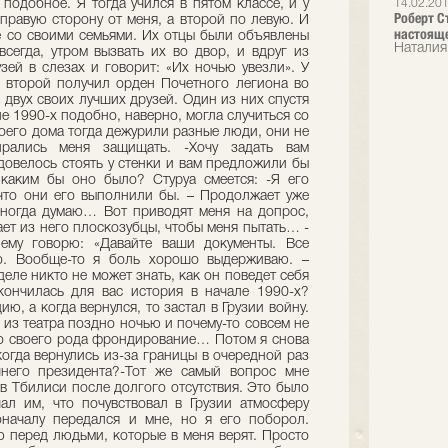
14.02.20
Роберт С
настоящ
Наталия