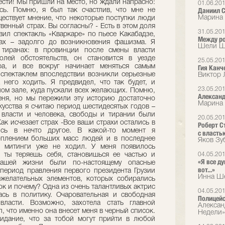
01.06.20
Даниил С
Марина 
31.05.20
Между ро
Шели Шр
25.05.20
Гия Канче
Виктор 
23.05.20
Александ
Марина
20.05.20
Роберт С
с власть
Яков Зу
04.05.20
«Я все ду
вот...»
Инна Ше
04.05.20
Полицейс
Алексан
Недели»