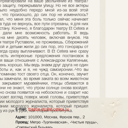
E-mail:
theatre-etc@et-cetera.ru
Адрес:
101000, Москва, Фролов пер., 2
Проезд:
Метро «Тургеневская», «Чистые пруды»,
«Сретенский бульвар»