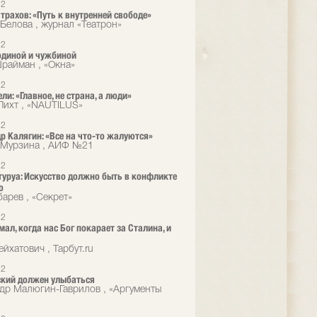
12
трахов: «Путь к внутренней свободе»
Белова , журнал «Театрон»
12
диной и чужбиной
айман , «Окна»
12
ли: «Главное, не страна, а люди»
Лихт , «NAUTILUS»
12
р Калягин: «Все на что-то жалуются»
 Мурзина , АИФ №21
12
туруа: Искусство должно быть в конфликте
ю
барев , «Секрет»
12
мал, когда нас Бог покарает за Сталина, и
йхатович , Тарбут.ru
12
кий должен улыбаться
др Малюгин-Гаврилов , «Аргументы