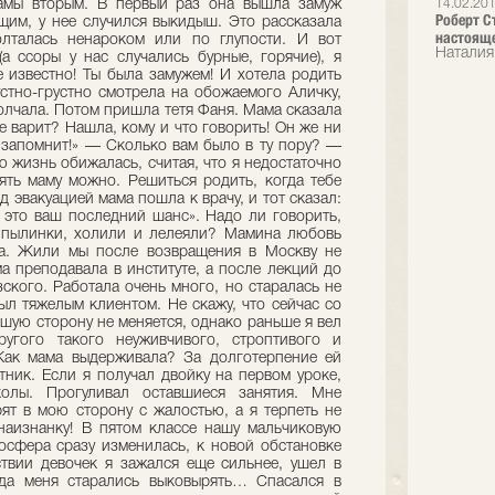
14.02.20
Роберт С
настоящ
Наталия