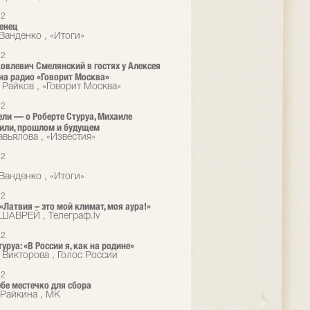
12
енец
Ванденко , «Итоги»
12
овлевич Смелянский в гостях у Алексея
на радио «Говорит Москва»
 Райков , «Говорит Москва»
12
ели — о Роберте Стуруа, Михаиле
или, прошлом и будущем
авьялова , «Известия»
12
Ванденко , «Итоги»
12
 «Латвия – это мой климат, моя аура!»
ШАВРЕЙ , Телеграф.lv
12
уруа: «В России я, как на родине»
 Викторова , Голос России
12
ебе местечко для сбора
Райкина , МК