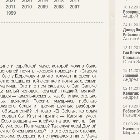
2021
2020
2019
2018
2017
2011
2010
2009
2008
2007
10.12.20
Возвращ
1999
Андрей 
24.11.20
Давид Як
Райкова 
Алексей
13.11.20
Гия Канч
Саакашв
Ольга З
о, мама преподавала в институте, а после лекций до ночи давала частные уроки французского. Работала очень много, но старалась не спускать с меня глаз. В детстве я был тяжелым клиентом. Не скажу, что сейчас со мной легко, с годами характер в лучшую сторону не меняется, однако раньше я вел себя совершенно невыносимо. Другого такого неуживчивого, строптивого и обидчивого надо было поискать! Как мама выдерживала? За долготерпение ей следовало при жизни ставить памятник. Если я получал двойку на первом уроке, разворачивался и уходил из школы. Прогуливал оставшиеся занятия. Мне казалось, что одноклассники смотрят в мою сторону с жалостью, а я терпеть не мог, когда жалеют. Выворачивало наизнанку! В пятом классе нашу мальчиковую школу объединили с женской. Атмосфера сразу изменилась, к новой обстановке нужно было привыкнуть. В присутствии девочек я зажался еще сильнее, ушел в себя, спрятался в скорлупку, откуда меня старались выковырять… Спасался в своем придуманном мире. Лет в семь упросил маму, и она нашла столяра, который на заказ сделал игрушечный театр — с портиком, кулисами, сценой…. Я звал соседских мальчишек из нашей коммуналки на одиннадцать комнат, усаживал на пол, открывал занавес, и начиналось представление. Мамины бусы превращались в хищную змею, шкатулка с бижутерией — в сундук с сокровищами, чайная чашка — в карету… Я долго хранил этот театр, пока не потерял при очередном переезде из квартиры в квартиру. То, что место для строительства «Et Cetera» выделили именно здесь, знак судьбы, провидение. Не верил, что так может быть. Мне же тут все дворы и подворотни знакомы с раннего детства! Порой сижу на сцене в ожидании, пока зрители займут места в зале после третьего звонка, смотрю на подкладку занавеса и отчетливо вижу кулисы моего детского театра. Тот же теплый красный цвет, даже малейшие оттенки совпадают… «Et Cetera» продлил мою творческую жизнь. Оставаться во МХАТе после ухода Ефремова я не мог, мне нечего было там делать. Отдаляться от Художественного театра я начал еще при Олеге Николаевиче, ушел на договор, формально перестал числиться в труппе. Ефремов болел, слабел, я видел, как великий МХАТ разлагается, распадается на куски, и не хотел в этом участвовать, поскольку знавал и другие времена. По счастью, курс, который я вел в Щукинском училище, подсказал мне идею создания собственного театра. Так мы и сделали. — Стоп, стоп, Саныч Саныч! Вы убежали слишком далеко вперед. — А тебе хочется еще покопаться в том, каким трудным ребенком я был? Нутром чувствовал, что меня сильно любят, и пользовался этим, без зазрения совести садясь маме на голову. Родня жалела ее, говорила, что Юлечке дико не повезло, достался не сын, а сплошное недоразумение. Тетя Фаня однажды даже бросила в сердцах: «Лучше бы его трамваем задавило!» Помню, подрался с соседским мальчишкой, обозвавшим меня жидом. Что означает слово, я не знал, но тон мне не понравился. Пацан был старше и сильнее, а я злее и бесшабашнее. В драку вмешалась няня обидчика, вызвала милицию. Нас с мамой оштрафовали на большую по тем временам сумму. Несправедливость мироустройства поразила меня в самое сердце… Не забуду, как в семь лет стоял у распахнутой форточки и жадно глотал ртом холодный воздух. Мама умоляла: «Алик, на улице сильный мороз. Закрой окно и отойди. Простудишься!» А я кричал в ответ: «Лучше умереть, чем жить с тобой!» Откуда бралась подобная жестокость? У меня был абсолютный музыкальный слух, и три года я учился игре на скрипке. Не повезло с педагогом: он больно бил смычком по пальцам, если я случайно ошибался и путал ноту. Знаешь, есть обиженные на весь мир евреи, они ничем и никогда не бывают довольны. Вот именно такой мне и достался. Как же я с ним намучился! Один раз довел меня до слез, второй… Наконец мое терпение лопнуло, я возненавидел скрипку и начал прогуливать уроки — шел в цирк или в кино. Мама спрашивала: «Аличка, ты занимаешься?» Я нагло врал в ответ. Она заподозрила неладное, устроила проверку, оставив в футляре бумажку, которая обязательно выпала бы, если бы я достал скрипку. Мать плакала, слушая, как вдохновенно я лгу. Очевидно, ложь — сестра лицедейства... Другой бы стал оправдываться, извиняться, просить прощения, а я после очередной ссоры дождался ухода мамы и со всего маху плюхнулся сверху на скрипку. Сел задницей на футляр. Внутри жалобно затрещала дека, хрустнул и сломался гриф, заныли струны… Я ровным счетом ничего не почувствовал — ни страха, ни раскаяния. Только где-то в глубине клокотала ненависть. Посидел минутку, удостоверился, что враг окончательно повержен и больше не трепыхается, после чего ногой запихнул футляр с жалкими останками под огромный комод, стоявший в нашей комнате. Мама быстро хватилась пропажи, стала допытываться: «Алик, где скрипка?» Я молчал как партизан, ни в чем не признавался. Потом мама нашла обломки… Был еще один позорный эпизод, связанный с музыкой. На вступительных экзаменах в Щепкинское училище меня попросили спеть «Подмосковные вечера». Для человека с хорошим слухом не придумать задания элементарнее. Я же зафальшивил с первой ноты. Чувствовал, что безбожно перевираю мелодию, но не мог остановиться, продолжал заливаться соловьем. Наконец кто-то из преподавателей не выдержал: «Достаточно, молодой человек. Вы свободны». Меня отправили домой с третьего тура творческого конкурса! При этом я без конца лицедействовал, всегда стремился к этому! Термин «перевоплощение» услышал в зрелом возрасте, а в детстве, не слишком задумываясь над тем, что делаю, изображал, копировал, пародировал… Особенно мне удавалась роль униженного и оскорбленного. Так проникался, что начинал верить в реальность происходящего. Вот клянусь, плакал от обиды! Если утром не хотел идти
12.11.20
Лицедей
Андрей 
02.11.20
Калягин:
Андрей 
24.10.20
Роберт Ст
Наталия
21.08.20
Ничего с
Марина 