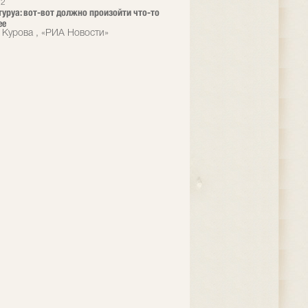
12
туруа: вот-вот должно произойти что-то
ее
 Курова , «РИА Новости»