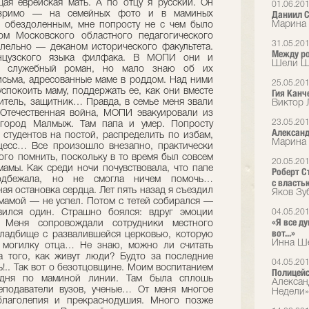
01.06.20
Даниил С
Марина 
31.05.20
Между ро
Шели Шр
25.05.20
Гия Канче
Виктор 
23.05.20
Александ
Марина
20.05.20
Роберт С
с власть
Яков Зу
04.05.20
«Я все ду
вот...»
Инна Ше
04.05.20
Полицейс
Алексан
Недели»