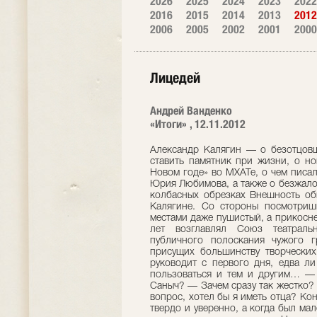
2026
2025
2024
2023
2022
2016
2015
2014
2013
2012
2006
2005
2002
2001
2000
Лицедей
Андрей Ванденко
«Итоги» , 12.11.2012
Александр Калягин — о безотцовщине и еврейской маме, которой можно было ставить памятник при жизни, о новогодней ночи в «скорой помощи» и «Старом Новом годе» во МХАТе, о чем писал Олегу Ефремову и за что получал на орехи от Юрия Любимова, а также о безжалостно раздавленной скрипке и политых слезами колбасных обрезках Внешность обманчива. Это и о нем сказано, о Сан Саныче Калягине. Со стороны посмотришь: милый человек, круглый, гладкий, мягкий, местами даже пушистый, а прикоснешься — камень-кремень. Как бы иначе столько лет возглавлял Союз театральных деятелей России, умудряясь избегать публичного полоскания чужого грязного белья и прочих шумных разборок, присущих большинству творческих объединений? И театр «Et Cetera», которым руководит с первого дня, едва ли создал бы. Кнут и пряник — Калягин умеет пользоваться и тем и другим… — Безотцовщина — клеймо на всю жизнь, Сан Саныч? — Зачем сразу так жестко? Случилось. Понимаешь? Так случилось! Другой вопрос, хотел бы я иметь отца? Конечно! О чем разговор? Но это сегодня отвечаю твердо и уверенно, а когда был маленьким, совершенно не нуждался в папе. Мама заменяла мне все и вся… Настоящая еврейская мать. А по отцу я русский. Он присутствовал в моей жизни незримо — на семейных фото и в маминых воспоминаниях. Я не ощущал себя обездоленным, мне попросту не с чем было сравнивать. Папа работал ректором Московского областного педагогического института имени Крупской и параллельно — деканом исторического факультета. Мама заведовала кафедрой французского языка филфака. В МОПИ они и познакомились. Мог бы сказать: служебный роман, но мало знаю об их отношениях. Читал лишь папины письма, адресованные маме в роддом. Над ними можно плакать. Как отец старался успокоить маму, поддержать ее, как они вместе выбирали имя. Александр — победитель, защитник… Правда, в семье меня звали Аличкой. Когда началась Великая Отечественная война, МОПИ эвакуировали из Москвы в Кировскую область, в город Малмыж. Там папа и умер. Попросту надорвался. Надо было разместить студентов на постой, распределить по избам, хоть как-то наладить учебный процесс… Все произошло внезапно, практически мгновенно. Я физически не могу этого помнить, поскольку в то время был совсем маленьким. Знаю все в пересказе мамы. Как среди ночи почувствовала, что папе плохо, вскочила с кровати, подбежала, но не смогла ничем помочь… Кровоизлияние в мозг и моментальная остановка сердца. Лет пять назад я съездил в те места. Сначала хотел вместе с мамой — не успел. Потом с тетей собирался — тот же результат. В итоге отправился один. Страшно боялся: вдруг эмоции нахлынут, накроют с головой… Меня сопровождали сотрудники местного краеведческого музея. Пошли на кладбище с развалившейся церковью, которую сейчас восстанавливают, я увидел могилку отца… Не знаю, можно ли считать катарсисом потрясение от зрелища того, как живут люди? Будто за последние семьдесят лет ничего не изменилось!.. Так вот о безотцовщине. Моим воспитанием плотно занималась еврейская родня по маминой линии. Там была сплошь интеллигенция — профессура, преподаватели вузов, ученые… От меня многое скрывали, растили в атмосфере благолепия и прекраснодушия. Много позже узнал, что брак с папой был у мамы вторым. В первый раз она вышла замуж неудачно, избранник оказался пьющим, у нее случился выкидыш. Это рассказала моя обожаемая тетя Фаня. Проболталась ненароком или по глупости. И вот однажды, поссорившись с мамой (а ссоры у нас случались бурные, горячие), я гневно бросил ей в лицо: «Мне все известно! Ты была замужем! И хотела родить другого ребенка! Не меня!» Она грустно-грустно смотрела на обожаемого Аличку, которого выносила в сорок лет, и молчала. Потом пришла тетя Фаня. Мама сказала ей: «Ты конченая дура, да? Голова не варит? Нашла, кому и что говорить! Он же ни черта не понимает, но твои бредни запомнит!» — Сколько вам было в ту пору? — Десять или одиннадцать… Мама всю жизнь обижалась, считая, что я недостаточно ценю сделанное ею. Пожалуй, понять маму можно. Решиться родить, когда тебе уже сорок, а за окном война… Перед эвакуацией мама пошла к врачу, и тот сказал: «Больше забеременеть не сможете, это ваш последний шанс». Надо ли говорить, что с единственного чада сдували пылинки, холили и лелеяли? Мамина любовь была фанатична, даже патологична. Жили мы после возвращения в Москву не шикарно. Зарплаты не хватал