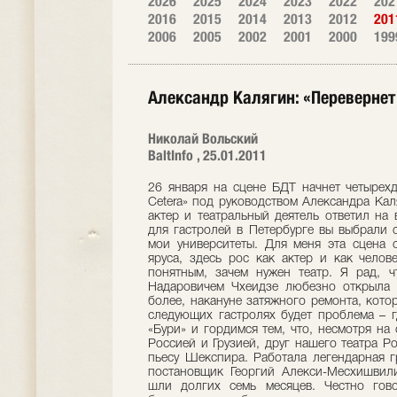
2026
2025
2024
2023
2022
202
2016
2015
2014
2013
2012
201
2006
2005
2002
2001
2000
199
Александр Калягин: «Перевернет
Николай Вольский
BaltInfo , 25.01.2011
26 января на сцене БДТ начнет четырехд
Cetera» под руководством Александра Кал
актер и театральный деятель ответил на
для гастролей в Петербурге вы выбрали 
мои университеты. Для меня эта сцена с
яруса, здесь рос как актер и как челов
понятным, зачем нужен театр. Я рад, 
Надаровичем Чхеидзе любезно открыла н
более, накануне затяжного ремонта, кото
следующих гастролях будет проблема – г
«Бури» и гордимся тем, что, несмотря н
Россией и Грузией, друг нашего театра Р
пьесу Шекспира. Работала легендарная г
постановщик Георгий Алекси-Месхишвили
шли долгих семь месяцев. Честно гов