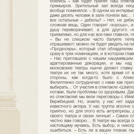
боялись – как будет принят наш спекта
премьерой. Зрительный зал всегда нео
вообще поменялся. – В одном из интервью
даже десять человек в зале поняли вас… 
все остальные – дебилы? – Нет, не деби
сложная вещь. Один говорит «хорошо», и
душу переворачивает, а для другого «
приемлемо, но для нас все-таки главное, ч
– Вы не слишком часто балуете пете
спрашивают: можно ли будет увидеть на п
«Продюсеры», который стал обладателем
сразу в трех номинациях, и в котором гл
– Нас приглашали с нашим нашумевшим 
адаптированные декорации, и мы над 
московские театры нынче делают ставк
театре их не так много, хотя время от 
стороны, как когда-то было с Але
Филиппенко сотрудничал с нами как приг
выбирать… От участия в спектакле «Шейлок
ногами, были проблемы со здоровьем. Дай
из спектаклей мы вели переговоры с Ийе
Вержбицкий. Но, знаете, у нас нет зада
известного актера. У нас труппа вполне 
приятно, но для этого есть антрепризы,
своего театра и своих личных! – Самое 
честно вам говорю… В театре мы всегда с
настоящему мучаясь. Есть выбор, и никогд
ошибиться. – Есть ли в ваших планах п