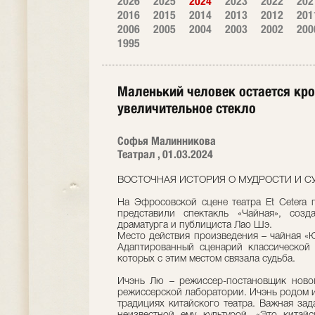
2026
2025
2024
2023
2022
202
2016
2015
2014
2013
2012
201
2006
2005
2004
2003
2002
200
1995
Маленький человек остается кр
увеличительное стекло
Софья Малинникова
Театрал , 01.03.2024
ВОСТОЧНАЯ ИСТОРИЯ О МУДРОСТИ И СУД
На Эфросовской сцене театра Et Cetera 
представили спектакль «Чайная», соз
драматурга и публициста Лао Шэ.
Место действия произведения – чайная «Ю
Адаптированный сценарий классической 
которых с этим местом связала судьба.
Ичэнь Лю – режиссер-постановщик новог
режиссерской лаборатории. Ичэнь родом из
традициях китайского театра. Важная зад