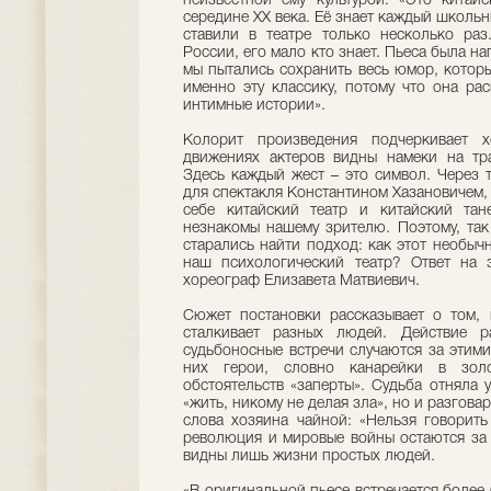
неизвестной ему культурой. «Это китайс
середине ХХ века. Её знает каждый школьни
ставили в театре только несколько раз
России, его мало кто знает. Пьеса была н
мы пытались сохранить весь юмор, которы
именно эту классику, потому что она ра
интимные истории».
Колорит произведения подчеркивает х
движениях актеров видны намеки на тр
Здесь каждый жест – это символ. Через 
для спектакля Константином Хазановичем,
себе китайский театр и китайский та
незнакомы нашему зрителю. Поэтому, так 
старались найти подход: как этот необыч
наш психологический театр? Ответ на 
хореограф Елизавета Матвиевич.
Сюжет постановки рассказывает о том, 
сталкивает разных людей. Действие р
судьбоносные встречи случаются за этим
них герои, словно канарейки в золо
обстоятельств «заперты». Судьба отняла 
«жить, никому не делая зла», но и разгова
слова хозяина чайной: «Нельзя говорить 
революция и мировые войны остаются за 
видны лишь жизни простых людей.