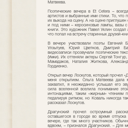
Матвеева.
Поэтические вечера в Et Cetera – всегд
артистов и выбранные ими стихи. То, что п
их выхода на сцену. А на сцене приглушен 
и под ними – керосиновые лампы, вазы с
книги. Это художник Павел Ухлин создал 
что попал на встречу старинных друзей-кн
В вечере участвовали поэты Евгений Б
Улзытуев, Юрий Цветков, Дмитрий Б
видеозаписи прозвучали поэтические тек
(Умки). Их оттеняли актеры Сергей Тонгур
Мамадаков, Наталия Житкова, Алексан
Гордиенко.
Открыл вечер Лоскутов, который прочел «Д
меня открытием. Ольга Матвеева дала 
захватил, я неожиданно услышал его зву
сила вселенной вселила понимание этой
интонациями, таким «жирным» чтением п
педалируя ритмом, но Коваль никогда так
рассказал Лоскутов.
Драгунский прочел остроумный расск
оставшегося в городе во время отпуска
вечере, где так много участников. Обыч
вдвоем, – признался Драгунский. – Для м