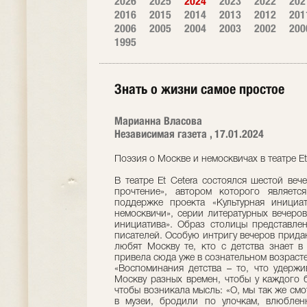
2026
2025
2024
2023
2022
202
2016
2015
2014
2013
2012
201
2006
2005
2004
2003
2002
200
1995
Знать о жизни самое простое
Марианна Власова
Независимая газета , 17.01.2024
Поэзия о Москве и немосквичах в театре Et
В театре Et Cetera состоялся шестой веч
прочтение», автором которого являет
поддержке проекта «Культурная инициа
немосквичи», серии литературных вечеров
инициатива». Образ столицы представле
писателей. Особую интригу вечеров придаю
любят Москву те, кто с детства знает в
привела сюда уже в сознательном возрасте
«Воспоминания детства – то, что удержи
Москву разных времен, чтобы у каждого б
чтобы возникала мысль: «О, мы так же смо
в музеи, бродили по улочкам, влюбленн