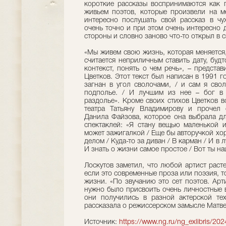
короткие рассказы воспринимаются как 
живьем поэтов, которые произвели на м
интересно послушать свой рассказ в чу
очень точно и при этом очень интересно 
стороны и словно заново что-то открыл в 
«Мы живем свою жизнь, которая меняется,
считается неприличным ставить дату, буд
контекст, понять о чем речь», – представ
Цветков. Этот текст был написан в 1991 г
загнан в угол сволочами, / и сам я сво
подполье. / И лучшим из нее – бог в
раздолье». Кроме своих стихов Цветков 
театра Татьяну Владимирову и прочел с
Данила Файзова, которое она выбрала д
спектаклей: «Я стану вещью маленькой 
может зажигалкой / Еще бы авторучкой хор
делом / Куда-то за диван / В карман / И в 
И знать о жизни самое простое / Вот ты н
Лоскутов заметил, что любой артист расте
если это современные проза или поэзия, то
жизни. «По звучанию это сет поэтов. Арт
нужно было присвоить очень личностные 
они получились в разной актерской тех
рассказала о режиссерском замысле Матве
Источник:
https://www.ng.ru/ng_exlibris/20