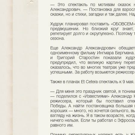
— Это спектакль по мотивам сказок 
Александрович. — Постановка для взросл
сказки, но и стихи, загадки и так далее. Н
Худрук планировал поставить «ОБОВСЕМ» 
предвкушении. Но близкий круг знает
репетирует долго и скрупулезно. Поэтому 
сезона.
Еще Александр Александрович обещае
одноименному фильму Ингмара Бергмана.
и Григорий Старостин показали худру
предупредил, что великую картину пере
оказалось, что во многих театрах уже пр
успешными. За работу возьмется режиссер
Также в планах Et Cetera спектакль к 9 мая.
— Для меня это праздник святой, я понима
— поделился с «Известиями» Александр 
режиссера, который бы поставил спек
Победы. А найти постановщика большая 
хороших — много, но хочется сильного, в
взгляду на жизнь. Я в таком возрасте, ког
ничего нельзя. Если ты работал с Эфросо
равного им.