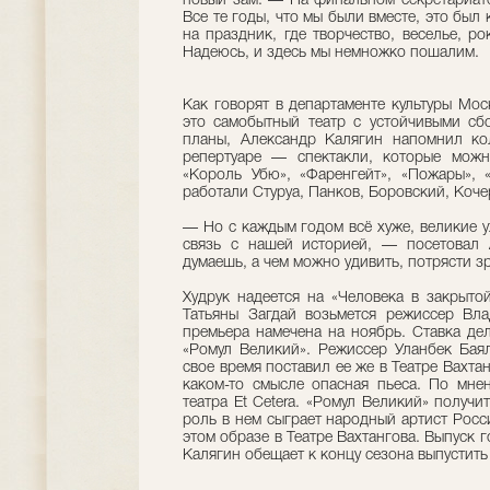
новый зам. — На финальном секретариате
Все те годы, что мы были вместе, это был
на праздник, где творчество, веселье, ро
Надеюсь, и здесь мы немножко пошалим.
Как говорят в департаменте культуры Моск
это самобытный театр с устойчивыми сб
планы, Александр Калягин напомнил кол
репертуаре — спектакли, которые можн
«Король Убю», «Фаренгейт», «Пожары», 
работали Стуруа, Панков, Боровский, Коч
— Но с каждым годом всё хуже, великие у
связь с нашей историей, — посетовал
думаешь, а чем можно удивить, потрясти 
Худрук надеется на «Человека в закрытой
Татьяны Загдай возьмется режиссер Вла
премьера намечена на ноябрь. Ставка де
«Ромул Великий». Режиссер Уланбек Бая
свое время поставил ее же в Театре Вахта
каком-то смысле опасная пьеса. По мне
театра Et Cetera. «Ромул Великий» получ
роль в нем сыграет народный артист Рос
этом образе в Театре Вахтангова. Выпуск 
Калягин обещает к концу сезона выпустит