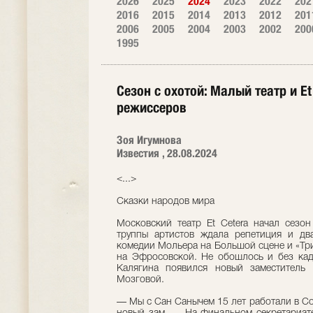
2026
2025
2024
2023
2022
202
2016
2015
2014
2013
2012
201
2006
2005
2004
2003
2002
200
1995
Сезон с охотой: Малый театр и E
режиссеров
Зоя Игумнова
Известия , 28.08.2024
<...>
Сказки народов мира
Московский театр Et Cetera начал сезон
труппы артистов ждала репетиция и дв
комедии Мольера на Большой сцене и «Три
на Эфросовской. Не обошлось и без кад
Калягина появился новый заместитель
Мозговой.
— Мы с Сан Санычем 15 лет работали в Со