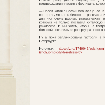
Помимо репертуарных надежд есть у Ка
подтверждения участия в фестивале, котор
— Посол Китая в России побывал у нас на 
восторга у меня в кабинете, — рассказал 
для них очень важная, историческая, т
который не только поставил китайскую 
режиссера. И мы хотим, чтобы на гастр
большой спектакль из репертуара нашего т
Ну а пока запланированы гастроли в К
Петербурге.
Источник:
https://iz.ru/1749643/zoia-igumn
ishchut-molodykh-rezhisserov