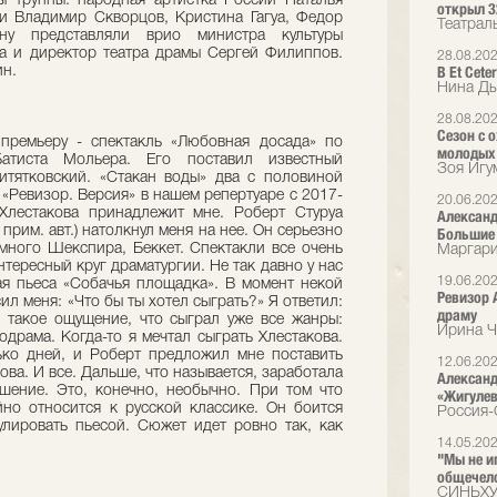
 труппы: народная артистка России Наталья
открыл 3
и Владимир Скворцов, Кристина Гагуа, Федор
Театрал
ну представляли врио министра культуры
а и директор театра драмы Сергей Филиппов.
28.08.20
В Et Cet
ин.
Нина Ды
28.08.20
Сезон с о
ремьеру - спектакль «Любовная досада» по
молодых
тиста Мольера. Его поставил известный
Зоя Игу
итятковский. «Стакан воды» два с половиной
 «Ревизор. Версия» в нашем репертуаре с 2017-
20.06.20
 Хлестакова принадлежит мне. Роберт Стуруа
Александ
- прим. авт.) натолкнул меня на нее. Он серьезно
Большие 
 много Шекспира, Беккет. Спектакли все очень
Маргари
тересный круг драматургии. Не так давно у нас
19.06.20
я пьеса «Собачья площадка». В момент некой
Ревизор 
л меня: «Что бы ты хотел сыграть?» Я ответил:
драму
я такое ощущение, что сыграл уже все жанры:
Ирина Ч
одрама. Когда-то я мечтал сыграть Хлестакова.
ко дней, и Роберт предложил мне поставить
12.06.20
ова. И все. Дальше, что называется, заработала
Александ
шение. Это, конечно, необычно. При том что
«Жигулев
йно относится к русской классике. Он боится
Россия-
улировать пьесой. Сюжет идет ровно так, как
14.05.20
"Мы не и
общечел
СИНЬХУ