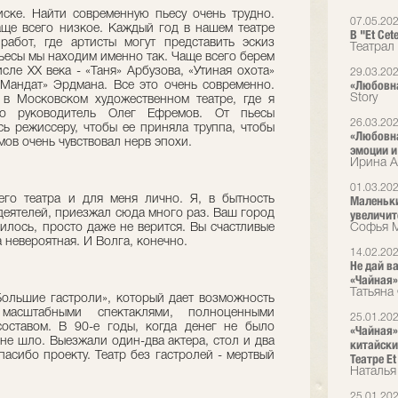
ске. Найти современную пьесу очень трудно.
07.05.20
аще всего низкое. Каждый год в нашем театре
В "Et Ce
работ, где артисты могут представить эскиз
Театрал
ьесы мы находим именно так. Чаще всего берем
исле ХХ века - «Таня» Арбузова, «Утиная охота»
29.03.20
«Любовна
Мандат» Эрдмана. Все это очень современно.
Story
в Московском художественном театре, где я
го руководитель Олег Ефремов. От пьесы
26.03.20
сь режиссеру, чтобы ее приняла труппа, чтобы
«Любовна
мов очень чувствовал нерв эпохи.
эмоции и
Ирина А
01.03.20
го театра и для меня лично. Я, в бытность
Маленьки
деятелей, приезжал сюда много раз. Ваш город
увеличит
илось, просто даже не верится. Вы счастливые
Софья М
 невероятная. И Волга, конечно.
14.02.20
Не дай в
«Чайная» 
Татьяна 
«Большие гастроли», который дает возможность
масштабными спектаклями, полноценными
25.01.20
оставом. В 90-е годы, когда денег не было
«Чайная»:
 не шло. Выезжали один-два актера, стол и два
китайски
пасибо проекту. Театр без гастролей - мертвый
Театре Et
Наталья
25.01.20