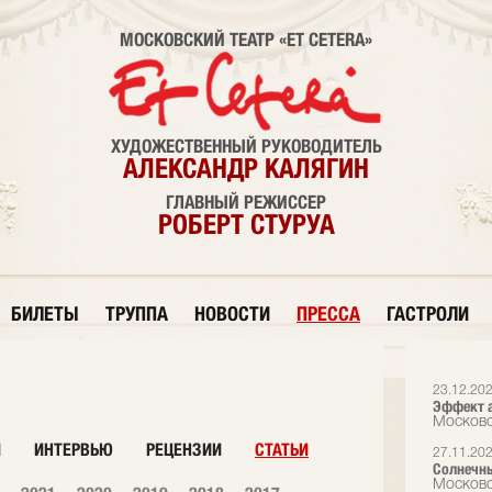
МОСКОВСКИЙ ТЕАТР «ET CETERA»
ХУДОЖЕСТВЕННЫЙ РУКОВОДИТЕЛЬ
АЛЕКСАНДР КАЛЯГИН
ГЛАВНЫЙ РЕЖИССЕР
РОБЕРТ СТУРУА
БИЛЕТЫ
ТРУППА
НОВОСТИ
ПРЕССА
ГАСТРОЛИ
23.12.20
Эффект а
Московс
И
ИНТЕРВЬЮ
РЕЦЕНЗИИ
СТАТЬИ
27.11.20
Солнечн
Московс