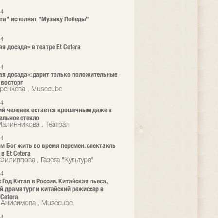
24
tera" исполнят "Музыку Победы"
24
я досада» в театре Et Cetera
24
я досада»: дарит только положительные
 восторг
ренкова , Musecube
24
й человек остается крошечным даже в
ельное стекло
алинникова , Театрал
24
ам Бог жить во время перемен: спектакль
в Et Cetera
Филиппова , Газета "Культура"
24
 Год Китая в России. Китайская пьеса,
й драматург и китайский режиссер в
 Cetera
 Анисимова , Musecube
24