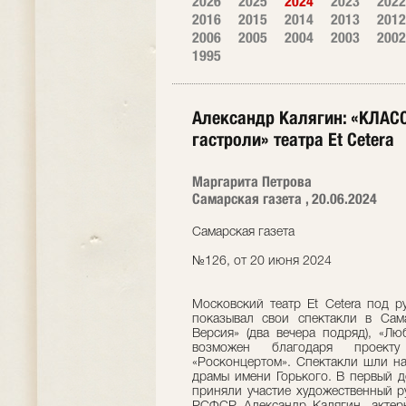
2026
2025
2024
2023
2022
2016
2015
2014
2013
2012
2006
2005
2004
2003
2002
1995
Александр Калягин: «КЛАС
гастроли» театра Et Cetera
Маргарита Петрова
Самарская газета , 20.06.2024
Самарская газета
№126, от 20 июня 2024
Московский театр Et Cetera под р
показывал свои спектакли в Сама
Версия» (два вечера подряд), «Лю
возможен благодаря проекту
«Росконцертом». Спектакли шли на
драмы имени Горького. В первый д
приняли участие художественный ру