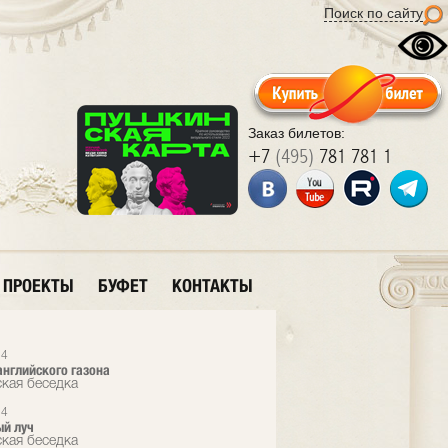
Поиск по сайту
Заказ билетов:
+7
(495)
781 781 1
ПРОЕКТЫ
БУФЕТ
КОНТАКТЫ
24
нглийского газона
кая беседка
24
ый луч
кая беседка