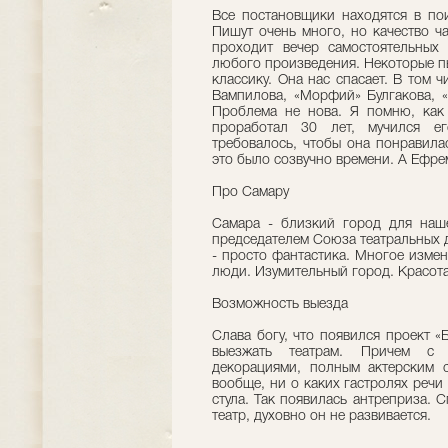
Все постановщики находятся в пои
Пишут очень много, но качество ч
проходит вечер самостоятельных 
любого произведения. Некоторые п
классику. Она нас спасает. В том ч
Вампилова, «Морфий» Булгакова, «
Проблема не нова. Я помню, как 
проработал 30 лет, мучился е
требовалось, чтобы она понравила
это было созвучно времени. А Ефре
Про Самару
Самара - близкий город для наше
председателем Союза театральных 
- просто фантастика. Многое измен
люди. Изумительный город. Красота
Возможность выезда
Слава богу, что появился проект 
выезжать театрам. Причем с 
декорациями, полным актерским с
вообще, ни о каких гастролях речи
стула. Так появилась антреприза. С
театр, духовно он не развивается.