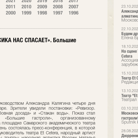
2021
2020
2019
2018
2017
2011
2010
2009
2008
2007
23.10.20
Александ
2000
1999
1998
1997
1996
алматин
Московс
22.10.20
Будем др
Елена Б
СИКА НАС СПАСАЕТ». Большие
18.10.20
На сцене
Cetera
Ассоциа
зарубеж
15.10.20
Театр Et 
Редакци
13.10.20
Театр "E
Театрал
уководством Александра Калягина четыре дня
ре. Зрители увидели постановки: «Ревизор.
03.10.20
Московск
бовная досада» и «Стакан воды». Показ стал
гастроли
 «Большие гастроли», организованному
Sputnik
 площадке Самарского академического театра
ень состоялась пресс-конференция, в которой
28.08.20
ководитель театра Et Cetera, народный артист
Дюрренмат