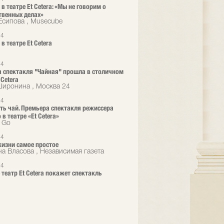
в театре Et Cetera: «Мы не говорим о
твенных делах»
Есипова , Musecube
24
в театре Et Cetera
24
 спектакля "Чайная" прошла в столичном
 Cetera
иронина , Москва 24
24
ть чай. Премьера спектакля режиссера
в театре «Et Cetera»
o Go
24
жизни самое простое
а Власова , Независимая газета
24
 театр Et Cetera покажет спектакль