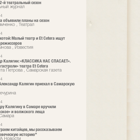
2-й театральный сезон
ьный журнал
24
era объявили планы на сезон
мченко , Театрал
24
хотой: Малый театр и Et Cetera ищут
 режиссеров
мнова , Известия
24
р Калягин: «КЛАССИКА НАС СПАСАЕТ».
гастроли» театра Et Cetera
та Петрова , Самарская газета
24
Александр Калягин приехал в Самарскую
ечурина
24
ру Калягину в Самаре вручили
ское» и волжского леща
Самара
24
граем китайцев, мы рассказываем
овеческую историю"
А Новости