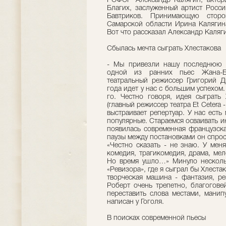
РСФСР Александр Калягин, актеры
Благих, заслуженный артист Росси
Бавтриков. Принимающую сторо
Самарской области Ирина Калягин
Вот что рассказал Александр Каляг
Сбылась мечта сыграть Хлестакова
- Мы привезли нашу последнюю п
одной из ранних пьес Жана-Ба
театральный режиссер Григорий Д
года идет у нас с большим успехом.
го. Честно говоря, идея сыграть
(главный режиссер театра Et Cetera 
выстраивает репертуар. У нас есть
популярные. Стараемся осваивать ин
появилась современная французска
паузы между постановками он спроси
«Честно сказать - не знаю. У мен
комедия, трагикомедия, драма, мел
Но время ушло…» Минуло несколь
«Ревизора», где я сыграл бы Хлестак
творческая машина - фантазия, ре
Роберт очень трепетно, благогове
переставить слова местами, манип
написан у Гоголя.
В поисках современной пьесы