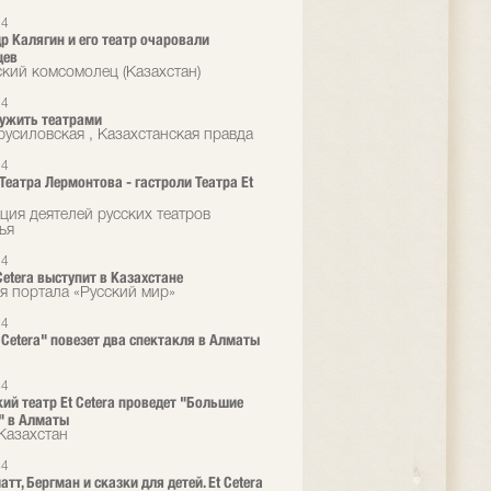
24
р Калягин и его театр очаровали
цев
кий комсомолец (Казахстан)
24
ужить театрами
русиловская , Казахстанская правда
24
 Театра Лермонтова - гастроли Театра Et
ция деятелей русских театров
ья
24
Cetera выступит в Казахстане
я портала «Русский мир»
24
t Cetera" повезет два спектакля в Алматы
24
ий театр Et Cetera проведет "Большие
" в Алматы
 Казахстан
24
т, Бергман и сказки для детей. Et Cetera