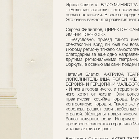
Ирина Калягина, ВРИО МИНИСТР
- «Большие гастроли» - это возможн
новые постановки. В свою очередь 
Это очень важно для развития театр
Сергей Филиппов, ДИРЕКТОР С
ИМЕНИ ГОРЬКОГО:
- Безусловно, приезд такого имен
спектаклями вряд ли был бы возм
Любому региону тяжело самостояте
благодарны за еще одно направлен
другими региональными театрами
Воркуты, а осенью мы сами поедем в
Наталья Благих, АКТРИСА ТЕА
ИСПОЛНИТЕЛЬНИЦА РОЛЕЙ ЖЕН
ВЕРСИЯ» И ГЕРЦОГИНИ МАЛЬБОРО
- И жена городничего, и герцогин
чего хотят от жизни. Они волев
практически хозяйка города. Му
контролирую город я. Такого же у
королева решает свои любовные п
страной. Женщины правят миром. 
более полярные роли. Например, 
противоположностью герцогине Мал
и та же актриса играет.