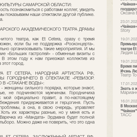
«Чайная» 
А КУЛЬТУРЫ САМАРСКОЙ ОБЛАСТИ:
государс
ость познакомиться с работами коллег, увидеть
Оксана 
мы показываем наши спектакли другой публике.
а.
23.01.20
«Чайная» 
АМАРСКОГО АКАДЕМИЧЕСКОГО ТЕАТРА ДРАМЫ
Story
итого театра, как Et Cetera, сразу с тремя
19.01.20
Премьера
ожен, если бы не поддержка «Росконцерта».
театре Et
льно организовывать такие мероприятия. И мы
Лидия Ш
ие «Больших гастролей» - обменные визиты с
. В этом году к нам приезжал коллектив из
19.01.20
 этот город.
Время пи
Ичэнь Лю 
ТРА ET CETERA, НАРОДНАЯ АРТИСТКА РФ,
Театр T
Ы ГОРОДНИЧЕГО В СПЕКТАКЛЕ «РЕВИЗОР.
 В «СТАКАНЕ ВОДЫ»:
17.01.20
Знать о 
я - женщины сильного порядка, которые знают,
Марианн
ые, не подчиняются мужчинам. Городничиха
ж мой официально правит, а по-настоящему
16.01.20
беждения придерживается и герцогиня. Пусть
В Москве
роблемы, а она, в свою очередь, управляет
"Чайная"
Хоть их характеры разные, но у меня есть и
ТАСС
Варечка из «Мандата» Эрдмана будет полной
ьборо. Можно даже не поверить, что это одна