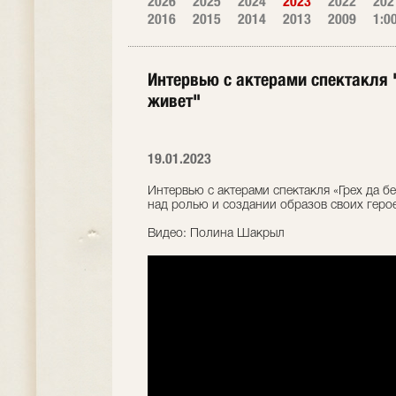
2026
2025
2024
2023
2022
202
2016
2015
2014
2013
2009
1:0
Интервью с актерами спектакля "
живет"
19.01.2023
Интервью с актерами спектакля «Грех да бе
над ролью и создании образов своих геро
Видео: Полина Шакрыл