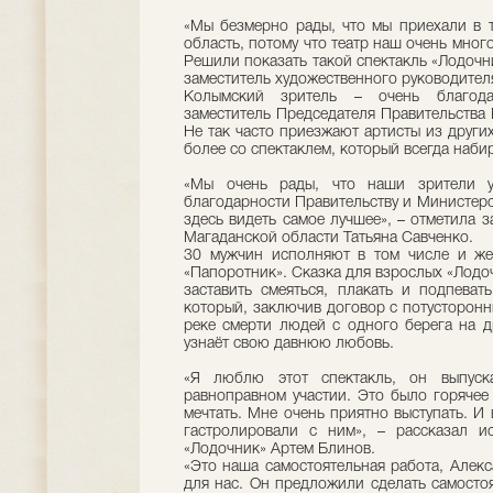
«Мы безмерно рады, что мы приехали в т
область, потому что театр наш очень много
Решили показать такой спектакль «Лодочни
заместитель художественного руководителя 
Колымский зритель – очень благодар
заместитель Председателя Правительства 
Не так часто приезжают артисты из других
более со спектаклем, который всегда наби
«Мы очень рады, что наши зрители ув
благодарности Правительству и Министерс
здесь видеть самое лучшее», – отметила 
Магаданской области Татьяна Савченко.
30 мужчин исполняют в том числе и же
«Папоротник». Сказка для взрослых «Лодо
заставить смеяться, плакать и подпеват
который, заключив договор с потусторонн
реке смерти людей с одного берега на д
узнаёт свою давнюю любовь.
«Я люблю этот спектакль, он выпус
равноправном участии. Это было горячее
мечтать. Мне очень приятно выступать. И 
гастролировали с ним», – рассказал и
«Лодочник» Артем Блинов.
«Это наша самостоятельная работа, Алек
для нас. Он предложили сделать самосто