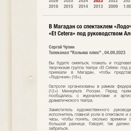
2026
2025
2024
2023
2022
202
2016
2015
2014
2013
2009
1:0
В Магадан со спектаклем «Лодоч
«Et Сeterа» под руководством А
Сергей Чупин
Телеканал "Колыма плюс" , 04.09.2023
Вы будете смеяться, плакать и подпева
творческая группа театра «Et Сeterа» под
приехали в Магадан, чтобы представ
«Лодочник» (18+).
Гастроли организованы в рамках федер
(12+) Минкульта России. Перед прем
пообщались с журналистами и артис
драматического театра.
Заместитель художественного руководи
исполнитель главной роли в спектакле и 
часы, чтобы понять, сколько времени 
большой разнице. Говорят, так далек
забраться.