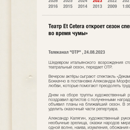
2026
2025
2024
2023
2022
202
2016
2015
2014
2013
2009
1:0
Театр Et Cetera откроет сезон с
во время чумы»
Телеканал "ОТР" , 24.08.2023
Шедевром итальянского возрождения сто
театральный сезон, передает ОТР.
Вечером актёры сыграют спектакль «Дека
Боккаччо в постановке Александра Морфо
любви, которые помогают преодолеть труд
Днем на сборе труппы художественный р
поздравил артистов с полученными наград
объявил планы на ближайший сезон. В эт
уделить сказочный части репертуара.
Александр Калягин, художественный руков
необычные зрелища, сказки народов мира
одной волне, наива, изумления, обожания 