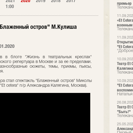
2021
2020
2019
2018
2017
премьер
1:00
Телекан
11.09.20
«Et Cete
военным
 "Блаженный остров" М.Кулиша
Телекан
11.09.20
Открытие
01.2020
"Et Ceter
"Доброе
ев в блоге "Жизнь в театральных креслах"
10.09.20
ского репертуара в Москве и за ее пределами.
Театр Et
азнообразные сюжеты, темы, приемы, пьесы,
Калягина
я.
Телекана
ора стал спектакль "Блаженный остров" Миколы
10.09.20
"Et Cete
Et cetera" п/р Александра Калягина, Москва).
воспоми
Наталья
26.08.20
Театр Et
"Быть!"
Телекана
25.05.20
Александ
Первый 