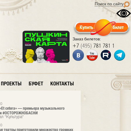
Поиск по сайту
Заказ билетов:
+7
(495)
781 781 1
ПРОЕКТЫ
БУФЕТ
КОНТАКТЫ
20
 «Et cetera» — премьера музыкального
ля #ОСТОРОЖНОБАСНИ
л "Культура"
20
е театры приготовили множество громких