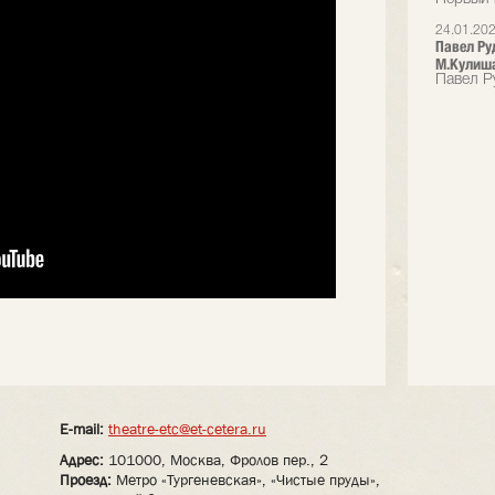
24.01.20
Павел Ру
М.Кулиш
Павел Р
E-mail:
theatre-etc@et-cetera.ru
Адрес:
101000, Москва, Фролов пер., 2
Проезд:
Метро «Тургеневская», «Чистые пруды»,