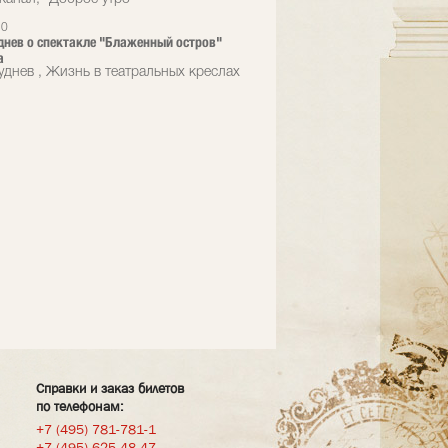
20
днев о спектакле "Блаженный остров"
а
уднев , Жизнь в театральных креслах
Справки и заказ билетов
по телефонам:
+7 (495) 781-781-1
+7 (495) 625-48-47