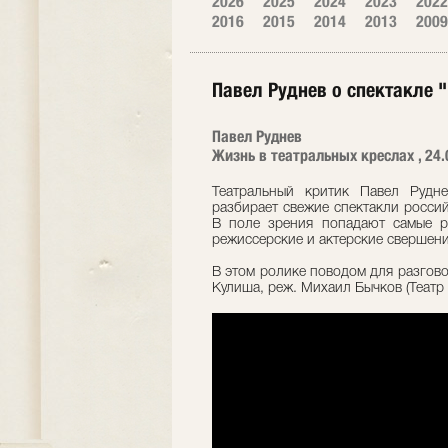
2026
2025
2024
2023
2022
2016
2015
2014
2013
2009
Павел Руднев о спектакле
Павел Руднев
Жизнь в театральных креслах , 24.
Театральный критик Павел Рудн
разбирает свежие спектакли россий
В поле зрения попадают самые р
режиссерские и актерские свершени
В этом ролике поводом для разгов
Кулиша, реж. Михаил Бычков (Театр "