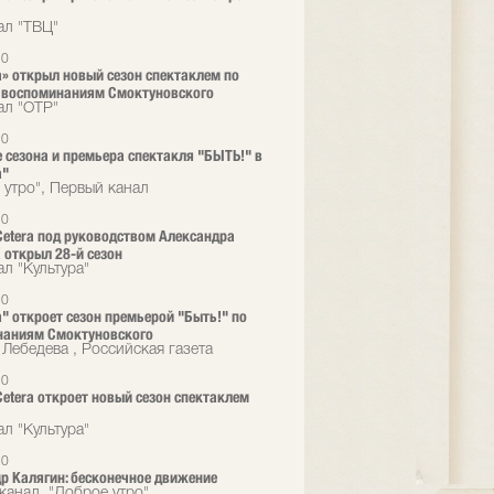
ал "ТВЦ"
20
ra» открыл новый сезон спектаклем по
 воспоминаниям Смоктуновского
ал "ОТР"
20
 сезона и премьера спектакля "БЫТЬ!" в
a"
 утро", Первый канал
20
 Cetera под руководством Александра
 открыл 28-й сезон
л "Культура"
20
ra" откроет сезон премьерой "Быть!" по
наниям Смоктуновского
 Лебедева , Российская газета
20
 Cetera откроет новый сезон спектаклем
л "Культура"
20
р Калягин: бесконечное движение
канал, "Доброе утро"