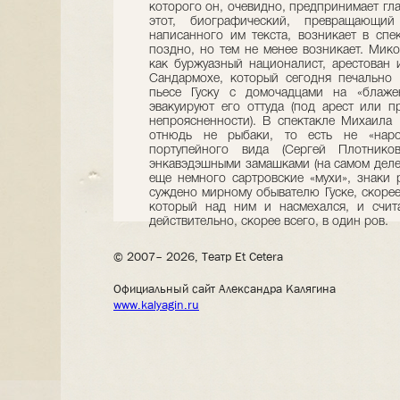
которого он, очевидно, предпринимает гла
этот, биографический, превращающи
написанного им текста, возникает в сп
поздно, но тем не менее возникает. Мик
как буржуазный националист, арестован
Сандармохе, который сегодня печально 
пьесе Гуску с домочадцами на «блаж
эвакуируют его оттуда (под арест или п
непроясненности). В спектакле Михаила 
отнюдь не рыбаки, то есть не «наро
портупейного вида (Сергей Плотник
энкавэдэшными замашками (на самом деле 
еще немного сартровские «мухи», знаки р
суждено мирному обывателю Гуске, скорее 
который над ним и насмехался, и счит
действительно, скорее всего, в один ров.
© 2007– 2026, Театр Et Cetera
Официальный сайт Александра Калягина
www.kalyagin.ru