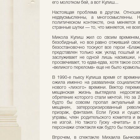
его молотком бей, а вот Кулиш...
Настоящая проблема в другом. Отноше
недвусмысленны, а многосмысленны. 
политическом контексте, она меняется 
странные шутки — то, что меняется, не все
Микола Кулиш жил со своим временем,
безобидный, но все равно отживший свое
безостановочно тоскуют все герои «Блаж
представлен только как уклад пошлый и 
заслуживает не одной лишь насмешки, н
просвечивает, то едва-едва, хотя такое со
«великого перелома» еще не было крамол
В 1990-е пьесу Кулиша время от времени
ожила именно на развалинах социалисти
нового «лихого» времени. Вектор переме
мещанская жизнь выглядела недосягае
обретение которого стали мечтой. Но за 2
будто бы совсем пропал актуальный а
мещанин, затерроризированный рево
призрак, фантазия. Если Гуска и сущес
управы, член родительского комитета и в
не изгой. Но такого Гуску «вчитать» в
персонажи спектакля как будто бы повисаю
Впрочем, в спектакле Михаила Бычков