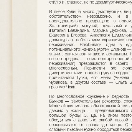
стилю и, главное, не по драматургическому
В пьесе Кулиша много действующих лиц 
обстоятельством невозможно, и в
последовательно превращено в прием
Золотовицкий), могучий, печальный и
(Наталья Баландина, Марина Дубкова, Е
Екатерина Егорова, Анастасия Шумилкин
драматурга с небольшими вариациями пов
переживания. Влюбилась одна в ед
потенциального жениха (Артем Блинов) — 
значит, снится сон и шести остальным.
своего предела — семь повторов одной 
переживания) превращаются в своего 
многословный. Перипетии же сюж
дивертисментами, положа руку на сердце,
причитаниям Гуски, его жены (Анжела 
Чуракова, в другом составе — Ольга Б
грозную Чека.
Но многословное кружение и бедность с
Бычков — замечательный режиссер, спек
Мельчайшая мелочь обывательской жизн
дверью у жильца — предполагаемого а
большой буквы С. Да, на ином повто
обходиться с довольно слабой пьесой 
переписывают от начала до конца. С д
слабыми пьесами нужно обходиться бережн