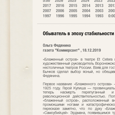
5:00
2026
2025
2024
2023
202
2017
2016
2015
2014
2013
201
2007
2006
2005
2004
2003
200
1997
1996
1995
1994
1993
0:0
Обыватель в эпоху стабильности
Ольга Федянина
газета "Коммерсант" , 18.12.2019
«Блаженный остров» в театре Et Cetera
художественный руководитель Воронежско
нестоличных театров России. Взяв для го
Бычков сделал выбор ясный, но обещавш
Федянина.
Первое название «Блаженного острова» —
1925 году. Герой Кулиша — провинциальн
теперь насмерть перепуганный и 
революционной действительностью. По
«блаженный остров», расположенный вн
промокшими ногами и катастрофическо
пересказе заметно, что по духу «Бла
«Самоубийцей» Эрдмана, появившимся тр