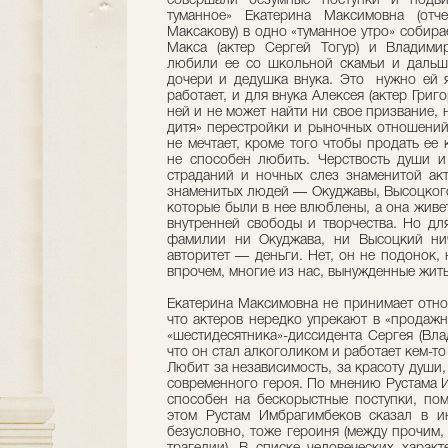
совершали безумные поступки и подвиг
туманное» Екатерина Максимовна (от
Максакову) в одно «туманное утро» собир
Макса (актер Сергей Тогур) и Владимир
любили ее со школьной скамьи и дальше
дочери и дедушка внука. Это нужно ей 
работает, и для внука Алексея (актер Григ
ней и не может найти ни свое призвание, 
дитя» перестройки и рыночных отношений.
не мечтает, кроме того чтобы продать ее 
не способен любить. Черствость души и
страданий и ночных слез знаменитой акт
знаменитых людей — Окуджавы, Высоцкого
которые были в нее влюблены, а она живе
внутренней свободы и творчества. Но дл
фамилии ни Окуджава, ни Высоцкий нич
авторитет — деньги. Нет, он не подонок, 
впрочем, многие из нас, вынужденные жить
Екатерина Максимовна не принимает отно
что актеров нередко упрекают в «продажн
«шестидесятника»-диссидента Сергея (Вла
что он стал алкоголиком и работает кем-т
Любит за независимость, за красоту души,
современного героя. По мнению Рустама И
способен на бескорыстные поступки, пом
этом Рустам Имбрагимбеков сказал в и
безусловно, тоже героиня (между прочим,