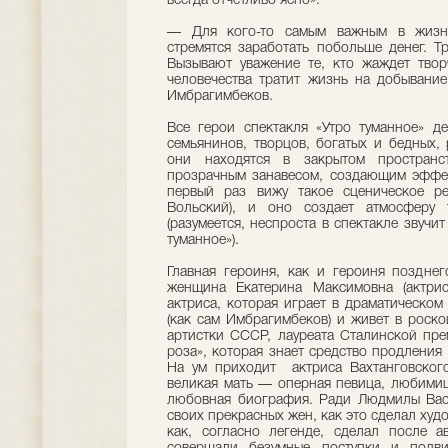
всегда отчетливо ясно»:
— Для кого-то самым важным в жизни
стремятся заработать побольше денег. Т
Вызывают уважение те, кто жаждет твор
человечества тратит жизнь на добывани
Имбрагимбеков.
Все герои спектакля «Утро туманное» д
семьянинов, творцов, богатых и бедных,
они находятся в закрытом пространс
прозрачным занавесом, создающим эффект
первый раз вижу такое сценическое ре
Вольский), и оно создает атмосферу т
(разумеется, неспроста в спектакле звучи
туманное»).
Главная героиня, как и героиня поздне
женщина Екатерина Максимовна (актри
актриса, которая играет в драматическом
(как сам Имбрагимбеков) и живет в роск
артистки СССР, лауреата Сталинской пре
роза», которая знает средство продления
На ум приходит актриса Вахтанговского
великая мать — оперная певица, любимиц
любовная биография. Ради Людмилы Вас
своих прекрасных жен, как это сделал худ
как, согласно легенде, сделал после а