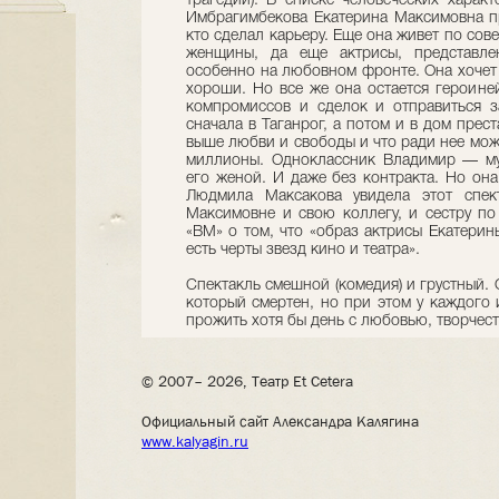
трагедии). В списке человеческих харак
Имбрагимбекова Екатерина Максимовна пр
кто сделал карьеру. Еще она живет по сове
женщины, да еще актрисы, представлен
особенно на любовном фронте. Она хочет 
хороши. Но все же она остается героиней
компромиссов и сделок и отправиться
сначала в Таганрог, а потом и в дом прест
выше любви и свободы и что ради нее можн
миллионы. Одноклассник Владимир — мул
его женой. И даже без контракта. Но она
Людмила Максакова увидела этот спек
Максимовне и свою коллегу, и сестру по
«ВМ» о том, что «образ актрисы Екатери
есть черты звезд кино и театра».
Спектакль смешной (комедия) и грустный.
который смертен, но при этом у каждого и
прожить хотя бы день с любовью, творчест
© 2007– 2026, Театр Et Cetera
Официальный сайт Александра Калягина
www.kalyagin.ru