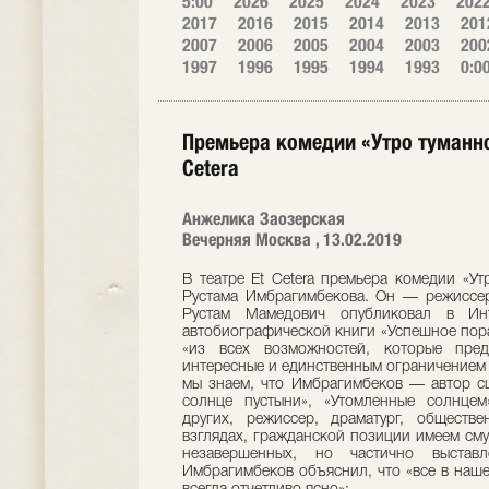
5:00
2026
2025
2024
2023
202
2017
2016
2015
2014
2013
201
2007
2006
2005
2004
2003
200
1997
1996
1995
1994
1993
0:0
Премьера комедии «Утро туманно
Cetera
Анжелика Заозерская
Вечерняя Москва , 13.02.2019
В театре Et Cetera премьера комедии «Ут
Рустама Имбрагимбекова. Он — режиссер
Рустам Мамедович опубликовал в Инт
автобиографической книги «Успешное пора
«из всех возможностей, которые пред
интересные и единственным ограничением у
мы знаем, что Имбрагимбеков — автор с
солнце пустыни», «Утомленные солнце
других, режиссер, драматург, обществ
взглядах, гражданской позиции имеем сму
незавершенных, но частично выстав
Имбрагимбеков объяснил, что «все в наше