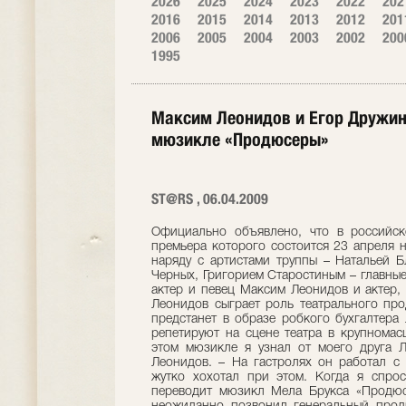
2026
2025
2024
2023
2022
202
2016
2015
2014
2013
2012
201
2006
2005
2004
2003
2002
200
1995
Максим Леонидов и Егор Дружин
мюзикле «Продюсеры»
ST@RS , 06.04.2009
Официально объявлено, что в российск
премьера которого состоится 23 апреля на
наряду с артистами труппы – Натальей 
Черных, Григорием Старостиным – главны
актер и певец Максим Леонидов и актер,
Леонидов сыграет роль театрального пр
предстанет в образе робкого бухгалтера
репетируют на сцене театра в крупномас
этом мюзикле я узнал от моего друга Л
Леонидов. – На гастролях он работал с 
жутко хохотал при этом. Когда я спрос
переводит мюзикл Мела Брукса «Продюс