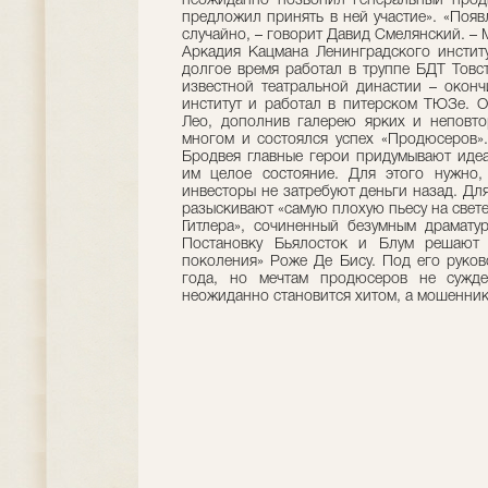
неожиданно позвонил генеральный прод
предложил принять в ней участие». «Появ
случайно, – говорит Давид Смелянский. – 
Аркадия Кацмана Ленинградского институ
долгое время работал в труппе БДТ Товс
известной театральной династии – оконч
институт и работал в питерском ТЮЗе. 
Лео, дополнив галерею ярких и неповто
многом и состоялся успех «Продюсеров»
Бродвея главные герои придумывают иде
им целое состояние. Для этого нужно, 
инвесторы не затребуют деньги назад. Дл
разыскивают «самую плохую пьесу на свете
Гитлера», сочиненный безумным драмату
Постановку Бьялосток и Блум решают 
поколения» Роже Де Бису. Под его руков
года, но мечтам продюсеров не сужде
неожиданно становится хитом, а мошенник