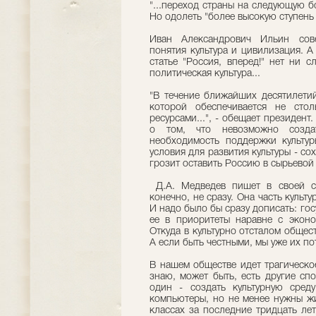
"...переход страны на следующую 
Но одолеть "более высокую ступень 
Иван Александрович Ильин сове
понятия культура и цивилизация. А
статье "Россия, вперед!" нет ни с
политическая культура...
"В течение ближайших десятилетий
которой обеспечивается не стол
ресурсами...", - обещает президент
о том, что невозможно создать
необходимость поддержки культур
условия для развития культуры - с
грозит оставить Россию в сырьевой
Д.А. Медведев пишет в своей ст
конечно, не сразу. Она часть культ
И надо было бы сразу дописать: гос
ее в приоритеты наравне с эконо
Откуда в культурно отсталом общес
А если быть честными, мы уже их п
В нашем обществе идет трагическо
знаю, может быть, есть другие сп
один - создать культурную сред
компьютеры, но не менее нужны жи
классах за последние тридцать ле