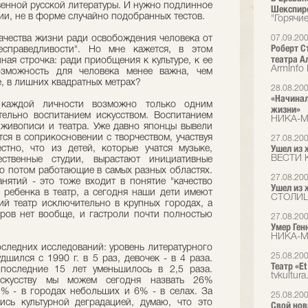
твенной русской литературы. И нужно подлинное
Шекспир
ции, не в форме случайно подобранных тестов.
"Горячи
качества жизни ради освобождения человека от
07.09.20
Роберт С
есправедливости". Но мне кажется, в этом
театра А
ая строчка: ради приобщения к культуре, к ее
ArmInfo
озможность для человека менее важна, чем
е, в лишних квадратных метрах?
28.08.20
«Начинал
 каждой личности возможно только одним
жизни»
тельно воспитанием искусством. Воспитанием
НИКА-
 живописи и театра. Уже давно японцы вывели
тся в соприкосновении с творчеством, участвуя
27.08.20
Ушел из 
стно, что из детей, которые учатся музыке,
ВЕСТИ 
ственные студии, вырастают инициативные
но потом работающие в самых разных областях.
27.08.20
анятий - это тоже входит в понятие "качество
Ушел из 
 ребенка в театр, а сегодня наши дети имеют
СТОЛИЦ
ий театр исключительно в крупных городах, а
атров нет вообще, и гастроли почти полностью
27.08.20
Умер Ген
НИКА-
оследних исследований: уровень литературного
25.08.20
дшился с 1990 г. в 5 раз, девочек - в 4 раза.
Театр «Et
 последние 15 лет уменьшилось в 2,5 раза.
tvkultura
скусству мы можем сегодня назвать 26%
% - в городах небольших и 6% - в селах. За
25.08.20
сь культурной деградацией, думаю, что это
Свой нов