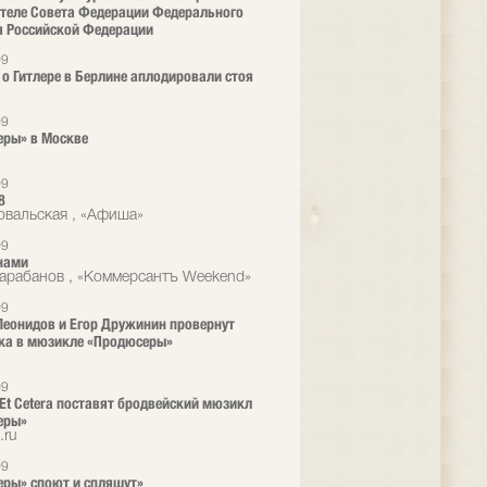
теле Совета Федерации Федерального
 Российской Федерации
09
о Гитлере в Берлине аплодировали стоя
09
ры» в Москве
09
8
овальская , «Афиша»
09
 нами
арабанов , «Коммерсантъ Weekend»
09
еонидов и Егор Дружинин провернут
ка в мюзикле «Продюсеры»
09
 Et Cetera поставят бродвейский мюзикл
еры»
.ru
09
ры» споют и спляшут»