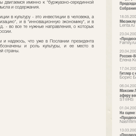
мы двигаемся именно к "буржуазно-серединной
Председа
мысла и содержания.
Собрания
ции в культуру - это инвестиции в человека, а
18.05.20
Мюзиклу 
изацию", и в "инновационную экономику", и в
Lenta.ru
д. - во все те нужные направления, о которых
оссии.
23.04.20
«Продюсе
 и надеюсь, что уже в Послании президента
Family.ru
бозначены и роль культуры, и ее место в
й страны.
20.04.20
Россия-8
Елена К
17.04.20
Гитлер с
Борис Б
06.04.20
Максим Л
аферу ве
ST@RS
01.04.20
На сцене
«Продюс
Nashfilm
13.03.20
«Продюсе