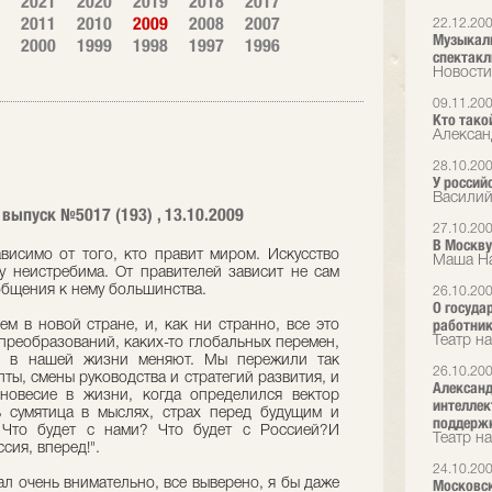
2021
2020
2019
2018
2017
2011
2010
2009
2008
2007
22.12.20
Музыкаль
2000
1999
1998
1997
1996
спектакл
Новости
09.11.20
Кто тако
Алексан
28.10.20
У россий
Василий
выпуск №5017 (193) , 13.10.2009
27.10.20
В Москву!
ависимо от того, кто правит миром. Искусство
Маша На
ву неистребима. От правителей зависит не сам
общения к нему большинства.
26.10.20
О госуда
работник
м в новой стране, и, как ни странно, все это
Театр на
преобразований, каких-то глобальных перемен,
о в нашей жизни меняют. Мы пережили так
26.10.20
ы, смены руководства и стратегий развития, и
Александ
вновесие в жизни, когда определился вектор
интеллек
ь сумятица в мыслях, страх перед будущим и
поддержк
 Что будет с нами? Что будет с Россией?И
Театр на
сия, вперед!".
24.10.20
ал очень внимательно, все выверено, я бы даже
Московск