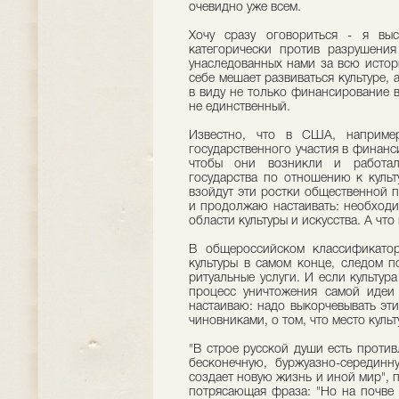
очевидно уже всем.
Хочу сразу оговориться - я вы
категорически против разрушения 
унаследованных нами за всю истор
себе мешает развиваться культуре, 
в виду не только финансирование 
не единственный.
Известно, что в США, например
государственного участия в финанс
чтобы они возникли и работал
государства по отношению к культ
взойдут эти ростки общественной п
и продолжаю настаивать: необходи
области культуры и искусства. А чт
В общероссийском классификатор
культуры в самом конце, следом п
ритуальные услуги. И если культура
процесс уничтожения самой идеи 
настаиваю: надо выкорчевывать эт
чиновниками, о том, что место культ
"В строе русской души есть против
бесконечную, буржуазно-серединну
создает новую жизнь и иной мир", 
потрясающая фраза: "Но на почве 