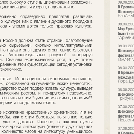
более высокую ступень цивилизации возможен".
09.09.20
В Ереван
цивилизации", я уверен, недостаточно.
Шекспир
PanARM
ршенно справедливо предлагал различать
 о культуре как о явлении духовного порядка в
08.09.20
лова - упоминаются только правовая культура,
Мэр Ерев
быть?» в
"Армени
 Россия должна стать страной, благополучие
ько сырьевыми, сколько интеллектуальными
08.09.20
Шекспир
. Но наука и опыт других стран свидетельствуют
фестивал
 "интеллектуальные ресурсы", игнорируя
Гамлет 
ы. Сначала экономический рост, а уж потом
охранение этой существующей сегодня установки
08.09.20
 экономике.
В Ереван
междуна
атье: "Инновационная экономика возникнет,
Лора До
уры, основанной на гуманистических ценностях".
ударство будет поддер живать культуру, выведет
08.09.20
мическим ростом, и по-другому невозможно.
Шекспир
тве взяться этим "гуманистическим ценностям"?
Трибуна
отеряли и продолжаем терять.
07.09.20
Шекспир
е искажение нравственных ориентиров. И я не
фестивал
особы, как с этим бороться, но я знаю только
Новости
у уже в детстве. Конечно, в школах нужны
вые уроки литературы (только в двух старших
07.09.20
т количество часов на литературу уменьшилось
В Ереван