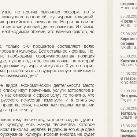
откроет 
Новости
ступаю не против рыночных реформ, но я
25.08.20
культурных ценностей, культурных традиций,
«После «
ию российского государства. Не рынок сам по
Анна Не
а отсутствие условий для ее развития. И я имею
в необходимом объеме, это важный фактор, но
25.08.20
Коротко 
сегодня
, только 5-6 процентов составляют долю
tvkultura
ировании культуры. Все остальное - фонды. Но,
и, необходима сформулированная позиция
25.08.20
Калягин 
уре, нужна подготовленная почва, на которой
Мария М
оддержки культуры и искусства. Я уже говорил
мо разрабатывать государственную политику в
24.08.20
о мы имеем сегодня?
В театре 
kino-teat
е видов экономической деятельности место
о списку идут прачечные, услуги астрологов и
20.08.20
Не в день
 у нас отнесена к сфере услуг, то понятно, что
Отдел т
русского искусства неминуем. И я опять же
и представления, навязанные недальновидными
07.08.20
уры в рынке услуг.
Театраль
Ольга Г
ление тому творчеству, которое создает дурно-
ю культуру, есть жажда творчества, которое
15.06.20
писал Николай Бердяев. И дальше его еще одна
Выступле
буржуазной культуры Россия никогда не будет
государс