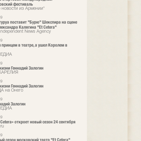
овский фестиваль
е новости из Армении"
09
туруа поставит "Бурю" Шекспира на сцене
лександра Калягина "Et Cetera"
 Independent News Agency
09
 принцем в театре, а ушел Королем в
МЕДИА
09
жизни Геннадий Залогин
КАРЕЛИЯ
09
жизни Геннадий Залогин
А на Онего
09
надий Залогин
МЕДИА
09
 Cetera» откроет новый сезон 24 сентября
.ru
09
ый сезон московский театр "Et Cetera"