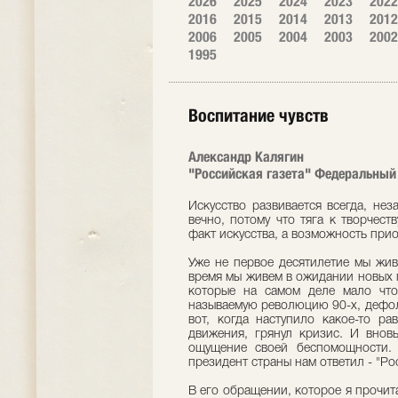
2026
2025
2024
2023
2022
2016
2015
2014
2013
2012
2006
2005
2004
2003
2002
1995
Воспитание чувств
Александр Калягин
"Российская газета" Федеральный 
Искусство развивается всегда, нез
вечно, потому что тяга к творчест
факт искусства, а возможность при
Уже не первое десятилетие мы живе
время мы живем в ожидании новых 
которые на самом деле мало чт
называемую революцию 90-х, дефолт
вот, когда наступило какое-то ра
движения, грянул кризис. И внов
ощущение своей беспомощности.
президент страны нам ответил - "Рос
В его обращении, которое я прочит