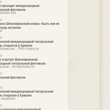
09
е проходит международный
овский фестиваль
ENIAN.Net
09
ана: Шекспировский вопрос «Быть или не
сегда актуален
я"
09
овский международный театральный
ь откроется в Ереване
Матевосян , РИА Новости
09
е стартует Шекспировский
родный театральный фестиваль
рская , ИнтерНовости
09
овский фестиваль
09
овский международный театральный
ь открылся в Ереване
-Армения
09
е стартовал международный