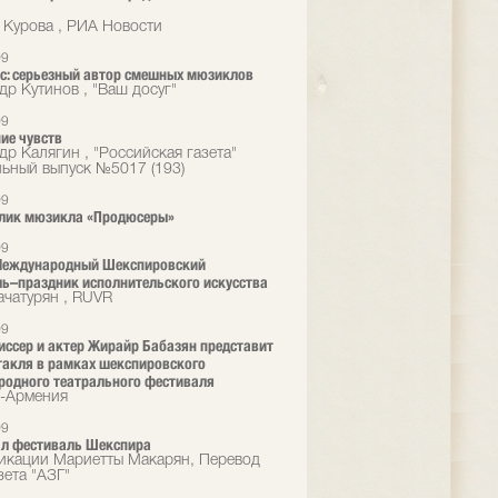
 Курова , РИА Новости
09
с: серьезный автор смешных мюзиклов
др Кутинов , "Ваш досуг"
09
ие чувств
др Калягин , "Российская газета"
ьный выпуск №5017 (193)
09
лик мюзикла «Продюсеры»
09
 Международный Шекспировский
ь–праздник исполнительского искусства
ачатурян , RUVR
09
ссер и актер Жирайр Бабазян представит
такля в рамках шекспировского
одного театрального фестиваля
-Армения
09
ал фестиваль Шекспира
икации Мариетты Макарян, Перевод
азета "АЗГ"