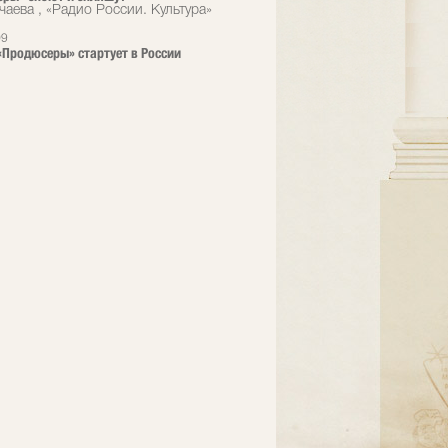
чаева , «Радио России. Культура»
09
Продюсеры» стартует в России