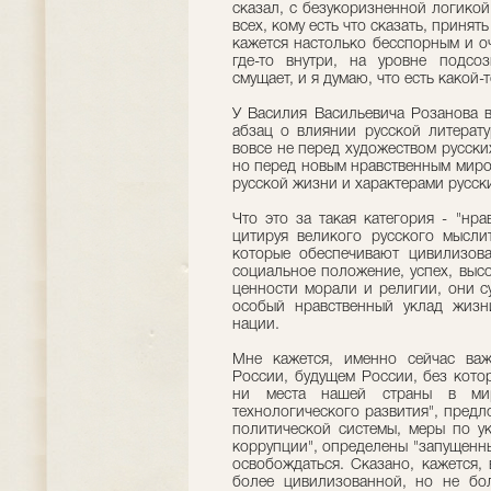
сказал, с безукоризненной логико
всех, кому есть что сказать, принять
кажется настолько бесспорным и о
где-то внутри, на уровне подсоз
смущает, и я думаю, что есть какой-
У Василия Васильевича Розанова в
абзац о влиянии русской литерату
вовсе не перед художеством русски
но перед новым нравственным миро
русской жизни и характерами русск
Что это за такая категория - "нр
цитируя великого русского мысли
которые обеспечивают цивилизова
социальное положение, успех, высо
ценности морали и религии, они с
особый нравственный уклад жизн
нации.
Мне кажется, именно сейчас важ
России, будущем России, без кото
ни места нашей страны в мир
технологического развития", пред
политической системы, меры по у
коррупции", определены "запущенн
освобождаться. Сказано, кажется, 
более цивилизованной, но не бол