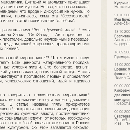
й математика. Дмитрий Анатольевич приглашает
Куприна
 участие в дискуссии. Но все, что он сам сказал,
Наталия
чевидным, что вроде и дискуссия не нужна. Но
21.10.20
нания, признаюсь, сама эта "бесспорность"
Мел Брук
то изъян в этой правильности "алгебры".
Алексан
 размышлениях "Возле "русской идеи"..." есть
13.10.20
ры на Запад: "Он (Запад. - Авт.) преклонялся
Воспитан
х писателей, довольно неуловимым в переводе,
Алексан
порядком, какой открывался просто картинами
Федерал
их людей".
18.09.20
Проморо
авственный миропорядок"? Что я имею в виду,
теля? Есть ценности материального порядка,
11.09.20
нные условия жизни. Это богатство, деньги,
Ереван:
кий уровень жизни, социальный статус. А есть
фестивал
уществуют в противовес первым и определяют
Лиана Х
и, человеческих отношений, идей и идеалов
09.09.20
Кинорежи
два спек
но говорить о "нравственном миропорядке"
междунар
рого нет понимания ни сути нашего движения,
Новости
е. В статье названы "пять приоритетов
ложены "конкретные направления модернизации
09.09.20
креплению судебной власти, противодействию
Стартов
ые социальные недуги", от которых необходимо
По публ
все, но это "все" означает движение к России
К.И. , Г
ее культурной. Об этом заявляется открыто: