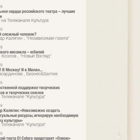
09
ное сердце российского театра – лучшие
и
 на Телеканале Культура
09
й сложный человек?
др Калягин , "Независимая газета"
09
ского мюзикла – юбилей
 Козлов , "Новый Взгляд"
09
 В Москву! И в Милан...
сардинова , Бизнес&Балтия
09
рственной поддержке творческих
ов и творческих союзов
 Телеканале "Культура"
09
р Калягин: «Невозможно создать
туальные ресурсы, игнорируя необходимую
у культуры»
 Телеканале "Культура"
09
ий театр Et Cetera представит «Олесю»