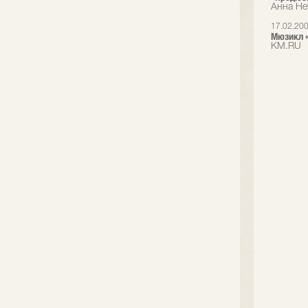
Анна Не
17.02.20
Мюзикл «
KM.RU