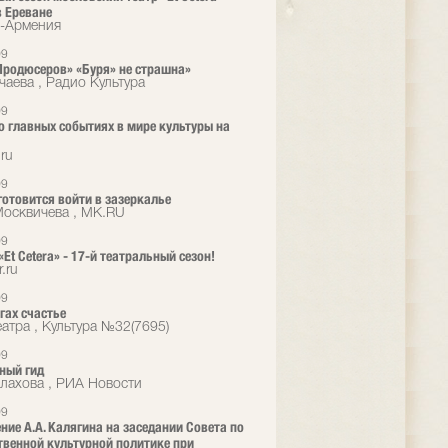
в Ереване
-Армения
09
Продюсеров» «Буря» не страшна»
чаева , Радио Культура
09
о главных событиях в мире культуры на
.ru
09
готовится войти в зазеркалье
осквичева , MK.RU
09
«Et Cetera» - 17-й театральный сезон!
r.ru
09
гах счастье
еатра , Культура №32(7695)
09
ный гид
алахова , РИА Новости
09
ние А.А. Калягина на заседании Совета по
твенной культурной политике при