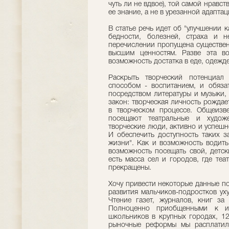
чуть ли не вдвое), той самой нравс
ее знание, а не в урезанной адапта
В статье речь идет об "улучшении 
бедности, болезней, страха и н
перечислении пропущена существенн
высшим ценностям. Разве эта в
возможность достатка в еде, одежд
Раскрыть творческий потенциал
способом - воспитанием, и обяза
посредством литературы и музыки,
закон: творческая личность рождае
в творческом процессе. Общеизве
посещают театральные и художе
творческие люди, активно и успеш
И обеспечить доступность таких з
жизни". Как и возможность водить
возможность посещать свой, детск
есть масса сел и городов, где те
прекращены.
Хочу привести некоторые данные п
развития мальчиков-подростков уху
Чтение газет, журналов, книг за
Полноценно приобщенными к и
школьников в крупных городах, 12
рыночные реформы мы расплатили