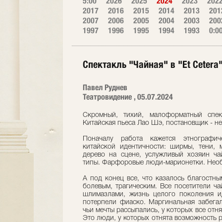
5:00
2026
2025
2024
2023
202
2017
2016
2015
2014
2013
201
2007
2006
2005
2004
2003
200
1997
1996
1995
1994
1993
0:0
Спектакль "Чайная" в "Et Cetera
Павел Руднев
Театровидение , 05.07.2024
Скромный, тихий, малоформатный спект
Китайская пьеса Лао Шэ, постановщик - н
Поначалу работа кажется этнографич
китайской идентичности: ширмы, тени, 
дерево на сцене, услужливый хозяин ч
типы. Фарфоровые люди-марионетки. Необ
А под конец все, что казалось благостны
болевым, трагическим. Все посетители ча
шлимазлами, жизнь целого поколения ид
потерпели фиаско. Маргинальная забегал
чьи мечты рассыпались, у которых все отн
Это люди, у которых отнята возможность р