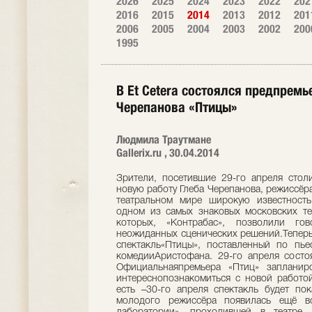
2026
2025
2024
2023
2022
202
2016
2015
2014
2013
2012
201
2006
2005
2004
2003
2002
200
1995
В Et Cetera состоялся предпремь
Черепанова «Птицы»
Людмила Траутмане
Gallerix.ru , 30.04.2014
Зрители, посетившие 29-го апреля столи
новую работу Глеба Черепанова, режиссёра
театральном мире широкую известность
одном из самых знаковых московских те
которых, «Контрабас», позволили го
неожиданных сценических решений.Теперь 
спектакль«Птицы», поставленный по пье
комедииАристофана. 29-го апреля состо
Официальнаяпремьера «Птиц» запланир
интереснопознакомиться с новой работой
есть –30-го апреля спектакль будет по
молодого режиссёра появилась ещё во