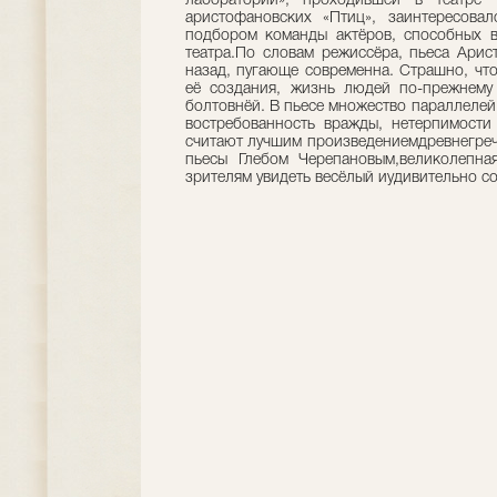
лаборатории», проходившей в театре E
аристофановских «Птиц», заинтересовал
подбором команды актёров, способных в
театра.По словам режиссёра, пьеса Арис
назад, пугающе современна. Страшно, чт
её создания, жизнь людей по-прежнему
болтовнёй. В пьесе множество параллелей
востребованность вражды, нетерпимости
считают лучшим произведениемдревнегреч
пьесы Глебом Черепановым,великолепна
зрителям увидеть весёлый иудивительно с