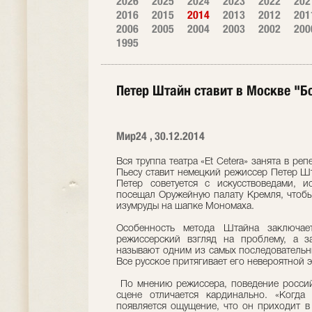
2026
2025
2024
2023
2022
202
2016
2015
2014
2013
2012
201
2006
2005
2004
2003
2002
200
1995
Петер Штайн ставит в Москве "Б
Мир24 , 30.12.2014
Вся труппа театра «Et Cetera» занята в ре
Пьесу ставит немецкий режиссер Петер Шт
Петер советуется с искусствоведами, 
посещал Оружейную палату Кремля, чтобы 
изумруды на шапке Мономаха.
Особенность метода Штайна заключае
режиссерский взгляд на проблему, а з
называют одним из самых последовательн
Все русское притягивает его невероятной
По мнению режиссера, поведение россий
сцене отличается кардинально. «Когда
появляется ощущение, что он приходит в