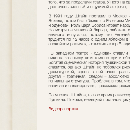
того, что за пределами театра. У него на 
дает очень сильный и ощутимый эффект», –
В 1991 году Штайн поставил в Москве «
Эсхила, потом был «Гамлет» с Евгением М
«Годунова». Роль царя Бориса играет нар
Несмотря на языковой барьер, работать с
немного испугался, потому что Евгени
трудится по 12 часов с одним яблоком в
спокойном режиме», - отметил актер Влад
В западном театре «Годунова» ставили 
никогда как пьесу, хотя тема потери и обр
Богатая сценическая история пушкинской 
славится, однако Штайн не побоялся риск
драматургией, сцены в ней очень разны
другая – трагичная, следом – абсолютно
гениальная структура. Проблема в том, чт
написал и спланировал», - рассказал режи
По мнению Штайна, в свое время режиссер
Пушкина. Похоже, немецкий постановщик у
Видеорепортаж