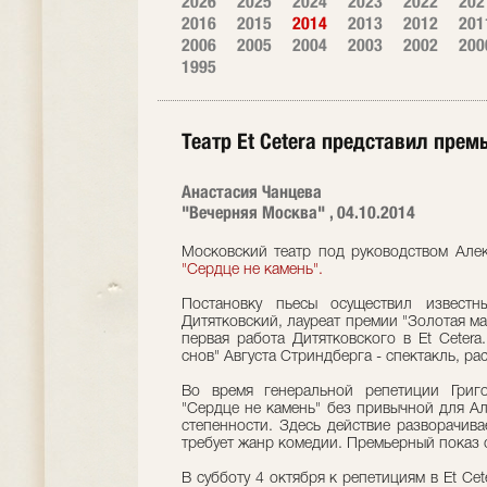
2026
2025
2024
2023
2022
202
2016
2015
2014
2013
2012
201
2006
2005
2004
2003
2002
200
1995
Театр Et Cetera представил прем
Анастасия Чанцева
"Вечерняя Москва" , 04.10.2014
Московский театр под руководством Алек
"Сердце не камень".
Постановку пьесы осуществил известн
Дитятковский, лауреат премии "Золотая ма
первая работа Дитятковского в Et Cetera
снов" Августа Стриндберга - спектакль, ра
Во время генеральной репетиции Григ
"Сердце не камень" без привычной для А
степенности. Здесь действие разворачива
требует жанр комедии. Премьерный показ с
В субботу 4 октября к репетициям в Et Ce