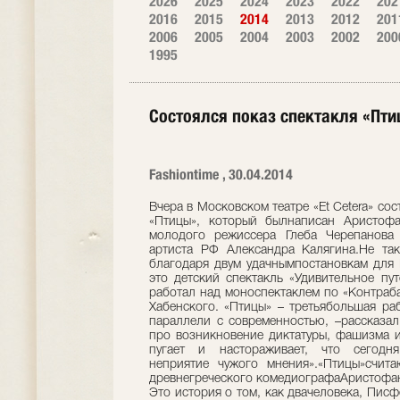
2026
2025
2024
2023
2022
202
2016
2015
2014
2013
2012
201
2006
2005
2004
2003
2002
200
1995
Состоялся показ спектакля «Птиц
Fashiontime , 30.04.2014
Вчера в Московском театре «Et Cetera» со
«Птицы», который былнаписан Аристофа
молодого режиссера Глеба Черепанова 
артиста РФ Александра Калягина.Не так
благодаря двум удачнымпостановкам для 
это детский спектакль «Удивительное пу
работал над моноспектаклем по «Контраб
Хабенского. «Птицы» – третьябольшая ра
параллели с современностью, –рассказал
про возникновение диктатуры, фашизма и
пугает и настораживает, что сегодня
неприятие чужого мнения».«Птицы»счит
древнегреческого комедиографаАристофан
Это история о том, как двачеловека, Пис