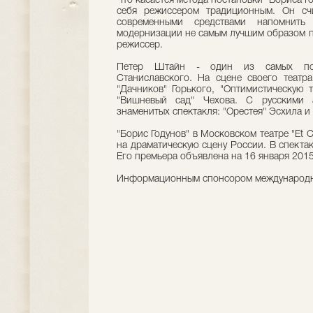
Что касается метода постановки "Бориса Г
себя режиссером традиционным. Он счи
современными средствами напомнить
модернизации не самым лучшим образом пр
режиссер.
Петер Штайн - один из самых посл
Станиславского. На сцене своего театр
"Дачников" Горького, "Оптимистическую 
"Вишневый сад" Чехова. С русскими 
знаменитых спектакля: "Орестея" Эсхила и
"Борис Годунов" в Московском театре "Et 
на драматическую сцену России. В спектак
Его премьера объявлена на 16 января 2015
Информационным спонсором международног