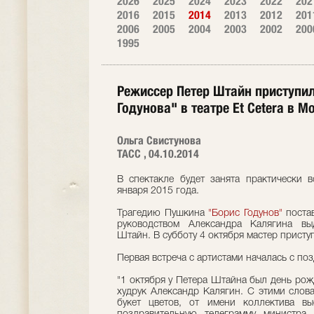
2026
2025
2024
2023
2022
202
2016
2015
2014
2013
2012
201
2006
2005
2004
2003
2002
200
1995
Режиссер Петер Штайн приступил
Годунова" в театре Et Cetera в М
Ольга Свистунова
ТАСС , 04.10.2014
В спектакле будет занята практически 
января 2015 года.
Трагедию Пушкина
"Борис Годунов"
постав
руководством Александра Калягина в
Штайн. В субботу 4 октября мастер присту
Первая встреча с артистами началась с по
"1 октября у Петера Штайна был день рожд
худрук Александр Калягин. С этими слов
букет цветов, от имени коллектива в