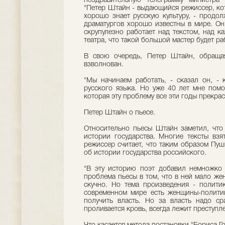
поздравительную телеграмму министра
"Петер Штайн - выдающийся режиссер, кот
хорошо знает русскую культуру, - продол
драматургов хорошо известны в мире. Он
скрупулезно работает над текстом, над к
театра, что такой большой мастер будет ра
В свою очередь, Петер Штайн, обращая
взволнован.
"Мы начинаем работать, - сказал он, - 
русского языка. Но уже 40 лет мне помо
которая эту проблему все эти годы прекрас
Петер Штайн о пьесе.
Относительно пьесы Штайн заметил, что
истории государства. Многие тексты взя
режиссер считает, что таким образом Пу
об истории государства российского.
"В эту историю поэт добавил немножко 
проблема пьесы в том, что в ней мало же
скучно. Но тема произведения - политик
современном мире есть женщины-политик
получить власть. Но за власть надо ср
проливается кровь, всегда лежит преступле