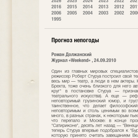
2026
2025
2024
2023
2022
202
2016
2015
2014
2013
2012
201
2006
2005
2004
2003
2002
200
1995
Прогноз непогоды
Роман Должанский
Журнал «Weekend» , 24.09.2010
Один из главных мировых специалисто
режиссер Роберт Стуруа построил свой те
весь мир — театр, а люди в нем актеры.
Брехта, тоже очень близкого для него ав
круг" в постановке Стуруа — призн
театрального искусства). А еще — реф
неповторимый грузинский юмор, и груст
таинственное, что делает философский
неповторимым и столь ценимым во всем
много, в разных странах, к некоторым пье
что перепало и Москве: в конце прош
"Сатириконе", десять лет назад — "Венециа
теперь Стуруа впервые подобрался к "Бу
которую принято считать завещанием Ве