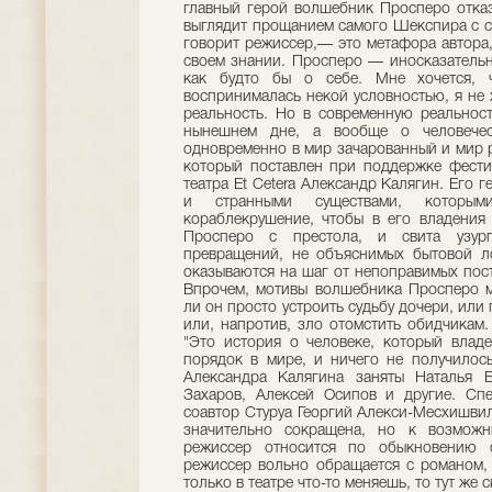
главный герой волшебник Просперо отказ
выглядит прощанием самого Шекспира с со
говорит режиссер,— это метафора автора,
своем знании. Просперо — иносказательн
как будто бы о себе. Мне хочется, 
воспринималась некой условностью, я не х
реальность. Но в современную реальност
нынешнем дне, а вообще о человечес
одновременно в мир зачарованный и мир р
который поставлен при поддержке фестив
театра Et Cetera Александр Калягин. Его 
и странными существами, которым
кораблекрушение, чтобы в его владения 
Просперо с престола, и свита узурп
превращений, не объяснимых бытовой ло
оказываются на шаг от непоправимых пост
Впрочем, мотивы волшебника Просперо м
ли он просто устроить судьбу дочери, или
или, напротив, зло отомстить обидчикам. 
"Это история о человеке, который влад
порядок в мире, и ничего не получилось
Александра Калягина заняты Наталья Б
Захаров, Алексей Осипов и другие. Сп
соавтор Стуруа Георгий Алекси-Месхишвил
значительно сокращена, но к возможн
режиссер относится по обыкновению 
режиссер вольно обращается с романом, 
только в театре что-то меняешь, то тут же с