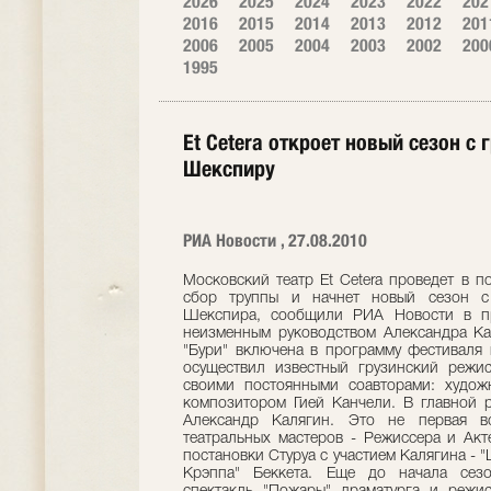
2026
2025
2024
2023
2022
202
2016
2015
2014
2013
2012
201
2006
2005
2004
2003
2002
200
1995
Et Cetera откроет новый сезон с
Шекспиру
РИА Новости , 27.08.2010
Московский театр Et Cetera проведет в п
сбор труппы и начнет новый сезон с 
Шекспира, сообщили РИА Новости в пр
неизменным руководством Александра Кал
"Бури" включена в программу фестиваля 
осуществил известный грузинский режис
своими постоянными соавторами: худож
композитором Гией Канчели. В главной 
Александр Калягин. Это не первая вс
театральных мастеров - Режиссера и Акт
постановки Стуруа с участием Калягина -
Крэппа" Беккета. Еще до начала сезо