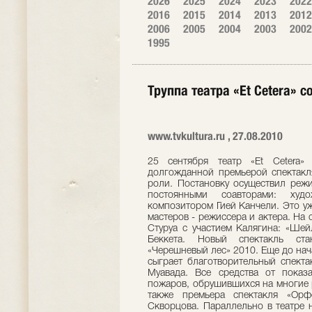
2026
2025
2024
2023
2022
2016
2015
2014
2013
2012
2006
2005
2004
2003
2002
1995
Труппа театра «Et Cetera» с
www.tvkultura.ru , 27.08.2010
25 сентября театр «Et Cetera»
долгожданной премьерой спектакл
роли. Постановку осуществил режи
постоянными соавторами: худ
композитором Гией Канчели. Это уж
мастеров - режиссера и актера. На с
Стуруа с участием Калягина: «Ше
Беккета. Новый спектакль ста
«Черешневый лес» 2010. Еще до нач
сыграет благотворительный спект
Муавада. Все средства от пока
пожаров, обрушившихся на многие 
также премьера спектакля «Ор
Скворцова. Параллельно в театре 