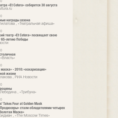
10
атра «Et Cetera» соберется 30 августа
ltura.ru
10
ные награды сезона
илатова , «Театральная афиша»
10
ий театр «Et Cetera» посвящает свою
 65-летию Победы
вости
10
столичная
«Власть»
10
 маска» - 2010: «оскаризация»
ной жизни
алахова , РИА Новости
10
брошены
Лебедина , «Трибуна»
10
s’ Takes Four at Golden Mask
Продюсеры» стали обладателями четырех
Золотая Маска»
идман , «The Moscow Times»