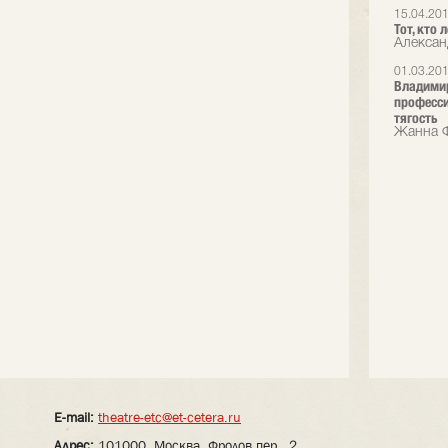
15.04.20
Тот, кто 
Александ
01.03.20
Владимир
професси
тягость
Жанна Ф
E-mail:
theatre-etc@et-cetera.ru
Адрес:
101000, Москва, Фролов пер., 2