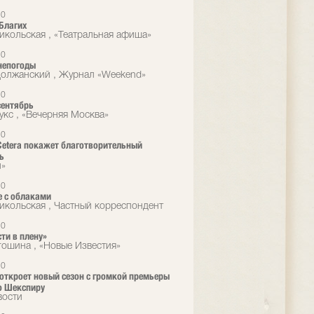
10
Благих
икольская , «Театральная афиша»
10
непогоды
олжанский , Журнал «Weekend»
10
сентябрь
укс , «Вечерняя Москва»
10
 Cetera покажет благотворительный
ь
л»
10
е с облаками
икольская , Частный корреспондент
10
сти в плену»
гошина , «Новые Известия»
10
a откроет новый сезон с громкой премьеры
о Шекспиру
вости