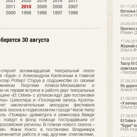
2021
2020
2019
2018
2017
2011
2010
2009
2008
2007
01.11.20
Наталья 
2000
1999
1998
1997
1996
Алиса Н
24.09.20
Прогноз 
Роман Д
оберется 30 августа
17.09.20
Жаркий 
Ольга Ф
16.09.20
Театр Et
спектакл
 откроет восемнадцатый театральный сезон
«Театра
я «Буря» с Александром Калягиным в главной
ссер Роберт Стуруа в содружестве со своими
07.09.20
По дорог
ожником Георгием Алекси-Месхишвили и
Алиса Н
е не первая встреча в работе двух театральных
цене «Et Cetera» с успехом идут две постановки
01.09.20
йлок» Шекспира и «Последняя запись Крэппа»
«У вечно
нет заключительным аккордом фестиваля
Ольга Е
ала сезона в подмосковном городе Чехов театр
акль «Пожары» драматурга и режиссера Важди
27.08.20
за пойдут в фонд помощи пострадавшим от
Et Ceter
российские регионы. В планах нового сезона –
"Бури" п
фей» Жана Кокто в постановке Владимира
РИА Но
начинается работа и над другими спектаклями,