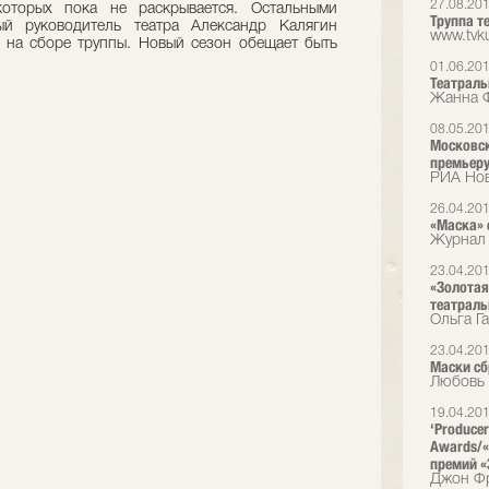
27.08.20
оторых пока не раскрывается. Остальными
Труппа те
ый руководитель театра Александр Калягин
www.tvku
0, на сборе труппы. Новый сезон обещает быть
01.06.20
Театраль
Жанна Ф
08.05.20
Московск
премьеру
РИА Но
26.04.20
«Маска» 
Журнал 
23.04.20
«Золотая
театраль
Ольга Г
23.04.20
Маски с
Любовь 
19.04.20
‘Producer
Awards/«
премий «
Джон Фр