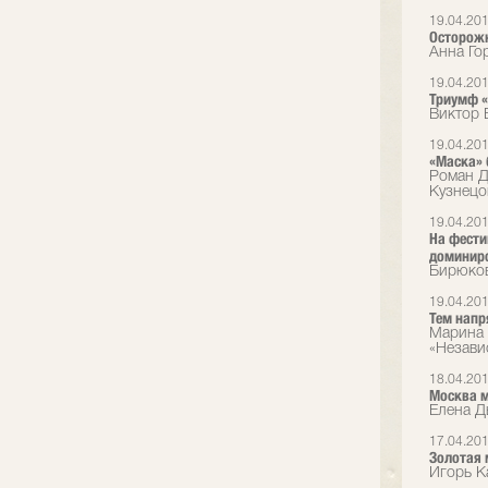
19.04.20
Осторожн
Анна Го
19.04.20
Триумф 
Виктор 
19.04.20
«Маска» 
Роман Д
Кузнецо
19.04.20
На фести
доминир
Бирюков
19.04.20
Тем напр
Марина 
«Незави
18.04.20
Москва 
Елена Д
17.04.20
Золотая 
Игорь Ка