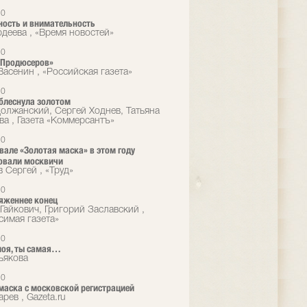
10
ость и внимательность
рдеева , «Время новостей»
10
«Продюсеров»
Васенин , «Российская газета»
10
блеснула золотом
олжанский, Сергей Ходнев, Татьяна
ва , Газета «Коммерсантъ»
10
вале «Золотая маска» в этом году
овали москвичи
 Сергей , «Труд»
10
яженнее конец
Гайкович, Григорий Заславский ,
симая газета»
10
моя, ты самая…
ьякова
10
маска с московской регистрацией
рев , Gazeta.ru