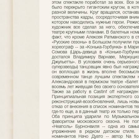
этом спектакле поработал за всех. Все 
было перекрыто гигантским кругом, в ко
разной величины. Круг вращался, останав
пространства кадры, сосредоточивая вним
котором находились нужные герои. Режис
художник все сделал за него, обеспечи
театре крупными планами. В балетных но
факт, что кроме Алексея Ратманского в с
«Русские сезоны» в Большом получили при
хореограф -- за «Конька-Горбунка» в Мар
Сомова (Царь-девица в «Коньке-Горбун
достался Владимиру Варнаве, Меркуци
Джульетты». В условиях очень серьезног
суперзвезды) танцовщик явно был награжд
он воплощал в жизнь вполне бессмысле
современном танце лучшим спектаклем н
Александровой в пермском театре «Балет 
восемь лет живущая без своего основателя
Также за работу в Castinf off награжде
Принципиальная позиция экспертного сов
реконструкций-возобновлений, лишь новые
отказ от внесения в список номинантов те
где-то еще, а в данный театр их только п
Оба принципа ударили по Музыкальном
фаворитом московского сезона. Не по
«Неаполь» Бурнонвиля -- одна из самы
упражнение в редком датском стиле.
номинантов Начо Дуато -- автор Na flor