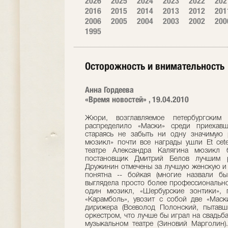
2026
2025
2024
2023
2022
202
2016
2015
2014
2013
2012
201
2006
2005
2004
2003
2002
200
1995
Осторожность и внимательность
Анна Гордеева
«Время новостей» , 19.04.2010
Жюри, возглавляемое петербургским
распределило «Маски» среди приехавш
стараясь не забыть ни одну значимую 
мюзикл» почти все награды ушли Et cete
театре Александра Калягина мюзикл 
постановщик Дмитрий Белов лучшим р
Дружинин отмечены за лучшую женскую и 
понятна -- бойкая (многие назвали бы
выглядела просто более профессионально
один мюзикл, «Шербурские зонтики», п
«Карамболь», увозит с собой две «Маск
дирижера (Всеволод Полонский, пытав
оркестром, что лучше бы играл на свадьба
музыкальном театре (Зиновий Марголин)