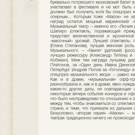
буквально потрясшего московский балет в
участвовал в фестивале и не мог быть н
должен был получить хотя бы спецприз ж
оперным... Которым тоже «Масок» не хв
наград остался мощный мариинский «
Музыкальный театр -- именно его «Лючия
Шапиро (спектакль, поражающий прежд
предстает величественной и ироничной
«масочный» урожай. Лучший спектакль; 
(Елена Степанова), лучшая женская роль
Музыкального -- «Гамлет (датский) (рос
лучшую режиссуру (Александр Титель) и
Кобекин). Меж тем награда лучшему дир
Платонов, за «Один день Ивана Денисов
Петербург (Андрей Попов за «Гоголиаду» в
спецприз музыкального жюри -- равно ка
Как и в драме, «музыкальная» офф-п
разнообразна и, как и в драме, явно нужд
какие-то другие даты, не совпадающие 
некоторые вечера события конкурса и о
что было несправедливо по отношению к 
между тем, чтобы знакомиться со спектак
стране, и теми, что приехали из дальних 
Безусловно, «вторая серия» «Маски» -- 
театрах традиционно ничего не происходи